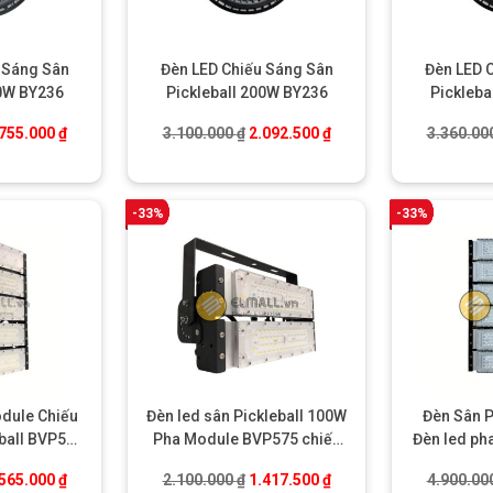
 Sáng Sân
Đèn LED Chiếu Sáng Sân
Đèn LED 
50W BY236
Pickleball 200W BY236
Pickleba
á gốc là: 2.600.000 ₫.
Giá hiện tại là: 1.755.000 ₫.
Giá gốc là: 3.100.000 ₫.
Giá hiện tại là: 2.092.5
.755.000
₫
3.100.000
₫
2.092.500
₫
3.360.00
-33%
-33%
dule Chiếu
Đèn led sân Pickleball 100W
Đèn Sân P
ball BVP575
Pha Module BVP575 chiếu
Đèn led ph
W
sáng ngoài trời, trong nhà
pickle
á gốc là: 3.800.000 ₫.
Giá hiện tại là: 2.565.000 ₫.
Giá gốc là: 2.100.000 ₫.
Giá hiện tại là: 1.417.5
.565.000
₫
2.100.000
₫
1.417.500
₫
4.900.00