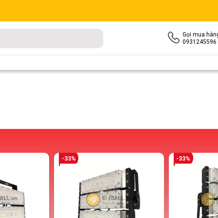
Gọi mua hàn
0931245596
-33%
-33%