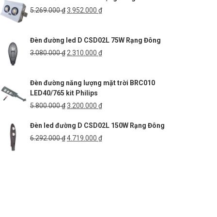
2.529.000 ₫.
Giá
Giá
5.269.000
₫
3.952.000
₫
gốc
hiện
là:
tại
Đèn đường led D CSD02L 75W Rạng Đông
5.269.000 ₫.
là:
3.952.000 ₫.
Giá
Giá
3.080.000
₫
2.310.000
₫
gốc
hiện
là:
tại
Đèn đường năng lượng mặt trời BRC010
3.080.000 ₫.
là:
LED40/765 kit Philips
2.310.000 ₫.
Giá
Giá
5.800.000
₫
3.200.000
₫
gốc
hiện
Đèn led đường D CSD02L 150W Rạng Đông
là:
tại
5.800.000 ₫.
là:
Giá
Giá
6.292.000
₫
4.719.000
₫
3.200.000 ₫.
gốc
hiện
là:
tại
6.292.000 ₫.
là:
4.719.000 ₫.