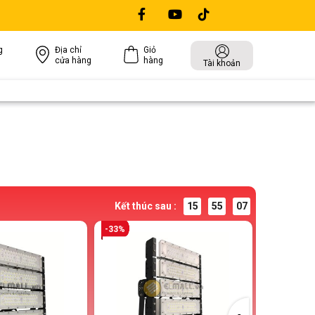
g
Địa chỉ
Giỏ
cửa hàng
hàng
Tài khoản
Kết thúc sau :
15
55
06
-33%
-33%