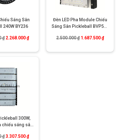
Chiếu Sáng Sân
Đèn LED Pha Module Chiếu
ll 240W BY236
Sáng Sân Pickleball BVP575
150W
00 ₫.
Giá gốc là: 3.360.000 ₫.
Giá hiện tại là: 2.268.000 ₫.
Giá gốc là: 2.500.000 ₫.
Giá hiện tại là: 1.
0
₫
2.268.000
₫
2.500.000
₫
1.687.500
₫
ickleball 300W,
a chiếu sáng sân
ball BVP575
00 ₫.
Giá gốc là: 4.900.000 ₫.
Giá hiện tại là: 3.307.500 ₫.
0
₫
3.307.500
₫