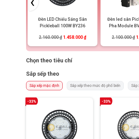
‹
áng Sân
Đèn LED Chiếu Sáng Sân
Đèn led sân Pic
 BY236
Pickleball 100W BY236
Pha Module BV
sáng ngoài trờ
ốc là: 3.360.000 ₫.
Giá hiện tại là: 2.268.000 ₫.
Giá gốc là: 2.160.000 ₫.
Giá hiện tại là: 1.458.000 ₫
G
8.000
₫
2.160.000
₫
1.458.000
₫
2.100.000
₫
1
Chọn theo tiêu chí
Sắp sếp theo
Sắp xếp mặc định
Sắp xếp theo mức độ phổ biến
Sắp 
-33%
-33%