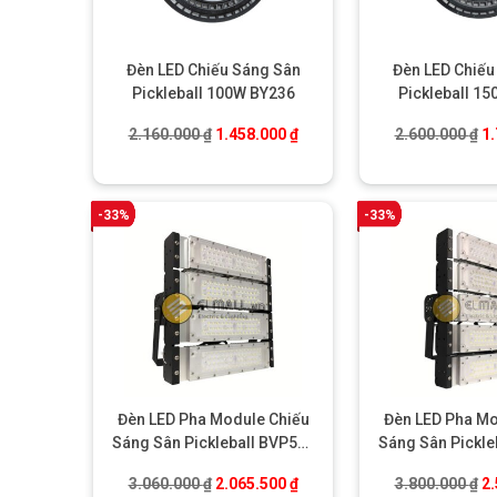
Đèn LED Chiếu Sáng Sân
Đèn LED Chiếu
Pickleball 100W BY236
Pickleball 1
Giá gốc là: 2.160.000 ₫.
Giá hiện tại là: 1.458.000 ₫.
Gi
2.160.000
₫
1.458.000
₫
2.600.000
₫
1
-33%
-33%
Đèn LED Pha Module Chiếu
Đèn LED Pha Mo
Sáng Sân Pickleball BVP575
Sáng Sân Pickle
200W
240
Giá gốc là: 3.060.000 ₫.
Giá hiện tại là: 2.065.500 ₫.
Gi
3.060.000
₫
2.065.500
₫
3.800.000
₫
2