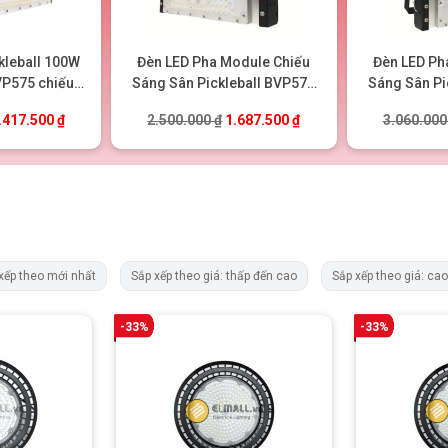
kleball 100W
Đèn LED Pha Module Chiếu
Đèn LED Ph
P575 chiếu
Sáng Sân Pickleball BVP575
Sáng Sân Pi
i, trong nhà
150W
.
iá gốc là: 2.100.000 ₫.
Giá hiện tại là: 1.417.500 ₫.
Giá gốc là: 2.500.000 ₫.
Giá hiện tại là: 1.687.5
.417.500
₫
2.500.000
₫
1.687.500
₫
3.060.00
xếp theo mới nhất
Sắp xếp theo giá: thấp đến cao
Sắp xếp theo giá: ca
-33%
-33%