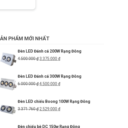
ẢN PHẨM MỚI NHẤT
Đèn LED Đánh cá 200W Rạng Đông
Giá
Giá
4.500.000
₫
3.375.000
₫
gốc
hiện
là:
tại
Đèn LED Đánh cá 300W Rạng Đông
4.500.000 ₫.
là:
3.375.000 ₫.
Giá
Giá
6.000.000
₫
4.500.000
₫
gốc
hiện
là:
tại
Đèn LED chiếu Boong 100W Rạng Đông
6.000.000 ₫.
là:
4.500.000 ₫.
Giá
Giá
3.371.760
₫
2.529.000
₫
gốc
hiện
là:
tại
Đèn chiếu bè DC 150w Rạng Đông
3.371.760 ₫.
là: