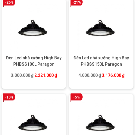
-26%
-21%
Đèn Led nhà xưởng High Bay
Đèn Led nhà xưởng High Bay
PHBSS100L Paragon
PHBSS150L Paragon
Giá gốc là: 3.000.000 ₫.
Giá hiện tại là: 2.221.000 ₫.
Giá gốc là: 4.000
Giá hi
3.000.000
₫
2.221.000
₫
4.000.000
₫
3.176.000
₫
-10%
-5%