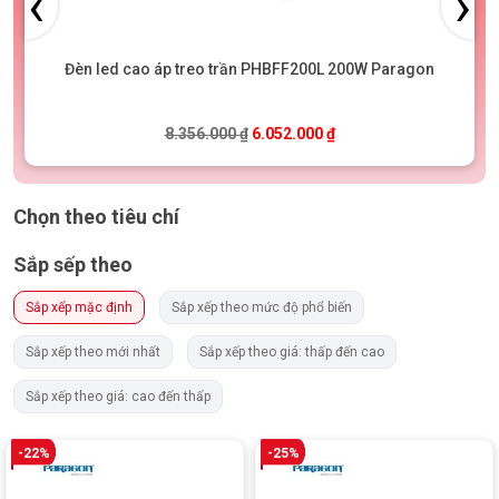
‹
›
Đèn led cao áp treo trần PHBFF200L 200W Paragon
86.000 ₫.
Giá gốc là: 8.356.000 ₫.
Giá hiện tại là: 6.052.0
8.356.000
₫
6.052.000
₫
Chọn theo tiêu chí
Sắp sếp theo
Sắp xếp mặc định
Sắp xếp theo mức độ phổ biến
Sắp xếp theo mới nhất
Sắp xếp theo giá: thấp đến cao
Sắp xếp theo giá: cao đến thấp
-22%
-25%