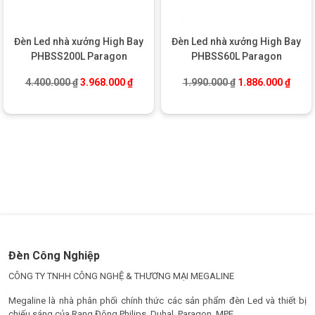
Đèn Led nhà xưởng High Bay
Đèn Led nhà xưởng High Bay
PHBSS200L Paragon
PHBSS60L Paragon
Giá gốc là: 4.400.000 ₫.
Giá hiện tại là: 3.968.000 ₫.
Giá gốc là: 1.990
Giá hi
4.400.000
₫
3.968.000
₫
1.990.000
₫
1.886.000
₫
Đèn Công Nghiệp
CÔNG TY TNHH CÔNG NGHỆ & THƯƠNG MẠI MEGALINE
Megaline là nhà phân phối chính thức các sản phẩm đèn Led và thiết bị
chiếu sáng của Rạng Đông.Philips, Duhal, Paragon, MPE ....