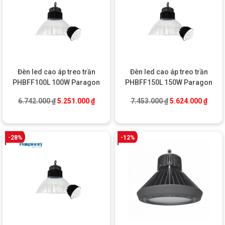
Đèn led cao áp treo trần
Đèn led cao áp treo trần
PHBFF100L 100W Paragon
PHBFF150L 150W Paragon
Giá gốc là: 6.742.000 ₫.
Giá hiện tại là: 5.251.000 ₫.
Giá gốc là: 7.453
Giá hi
6.742.000
₫
5.251.000
₫
7.453.000
₫
5.624.000
₫
-28%
-12%