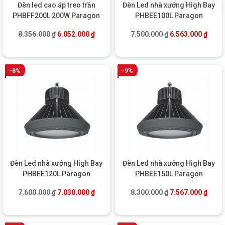
Đèn led cao áp treo trần
Đèn Led nhà xưởng High Bay
PHBFF200L 200W Paragon
PHBEE100L Paragon
Giá gốc là: 8.356.000 ₫.
Giá hiện tại là: 6.052.000 ₫.
Giá gốc là: 7.500
Giá hi
8.356.000
₫
6.052.000
₫
7.500.000
₫
6.563.000
₫
-8%
-9%
Đèn Led nhà xưởng High Bay
Đèn Led nhà xưởng High Bay
PHBEE120L Paragon
PHBEE150L Paragon
Giá gốc là: 7.600.000 ₫.
Giá hiện tại là: 7.030.000 ₫.
Giá gốc là: 8.300
Giá hi
7.600.000
₫
7.030.000
₫
8.300.000
₫
7.567.000
₫