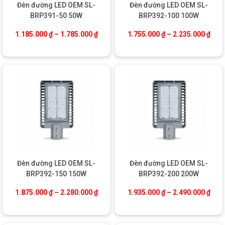
Đèn đường LED OEM SL-
Đèn đường LED OEM SL-
BRP391-50 50W
BRP392-100 100W
Khoảng giá: từ 1.185.000 ₫ đến 1.785.0
Khoả
1.185.000
₫
–
1.785.000
₫
1.755.000
₫
–
2.235.000
₫
Đèn đường LED OEM SL-
Đèn đường LED OEM SL-
BRP392-150 150W
BRP392-200 200W
Khoảng giá: từ 1.875.000 ₫ đến 2.280.0
Khoả
1.875.000
₫
–
2.280.000
₫
1.935.000
₫
–
2.490.000
₫