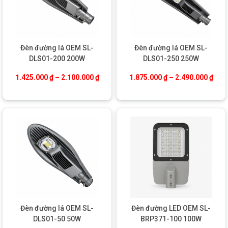
Đèn đường lá OEM SL-
Đèn đường lá OEM SL-
DLS01-200 200W
DLS01-250 250W
Khoảng giá: từ 1.425.000 ₫ đến 2.100.0
Khoả
1.425.000
₫
–
2.100.000
₫
1.875.000
₫
–
2.490.000
₫
Đèn đường lá OEM SL-
Đèn đường LED OEM SL-
DLS01-50 50W
BRP371-100 100W