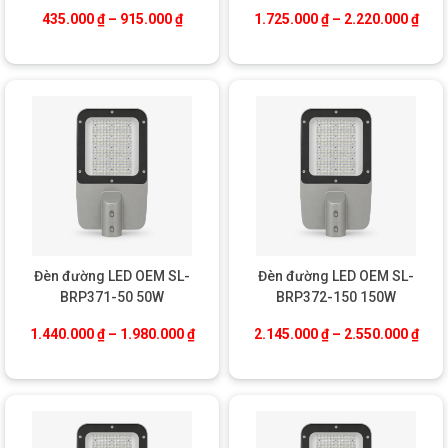
Khoảng giá: từ 435.000 ₫ đến 915.000 ₫
Khoả
435.000
₫
–
915.000
₫
1.725.000
₫
–
2.220.000
₫
Đèn đường LED OEM SL-
Đèn đường LED OEM SL-
BRP371-50 50W
BRP372-150 150W
Khoảng giá: từ 1.440.000 ₫ đến 1.980.0
Khoả
1.440.000
₫
–
1.980.000
₫
2.145.000
₫
–
2.550.000
₫