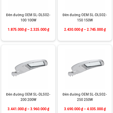
Đèn đường OEM SL-DLS02-
Đèn đường OEM SL-DLS02-
100 100W
150 150W
Khoảng giá: từ 1.875.000 ₫ đến 2.325.0
Khoả
1.875.000
₫
–
2.325.000
₫
2.430.000
₫
–
2.745.000
₫
Đèn đường OEM SL-DLS02-
Đèn đường OEM SL-DLS02-
200 200W
250 250W
Khoảng giá: từ 3.441.000 ₫ đến 3.960.0
Khoả
3.441.000
₫
–
3.960.000
₫
3.690.000
₫
–
4.035.000
₫