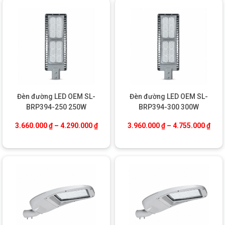
Đèn đường LED OEM SL-
Đèn đường LED OEM SL-
BRP394-250 250W
BRP394-300 300W
Khoảng giá: từ 3.660.000 ₫ đến 4.290.0
Khoả
3.660.000
₫
–
4.290.000
₫
3.960.000
₫
–
4.755.000
₫