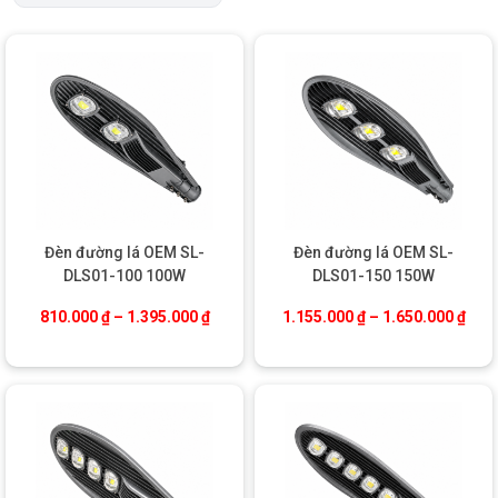
Đèn đường lá OEM SL-
Đèn đường lá OEM SL-
DLS01-100 100W
DLS01-150 150W
Khoảng giá: từ 810.000 ₫ đến 1.395.000
Khoả
810.000
₫
–
1.395.000
₫
1.155.000
₫
–
1.650.000
₫