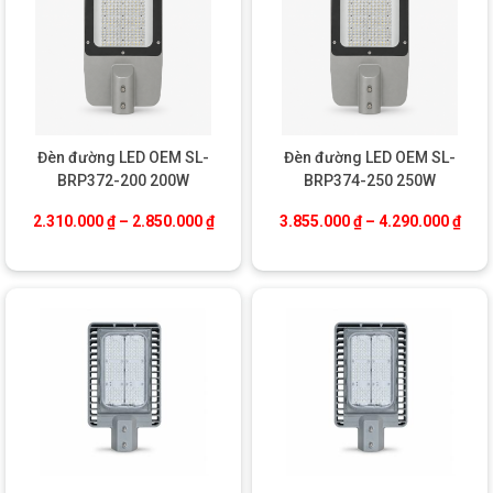
Đèn đường LED OEM SL-
Đèn đường LED OEM SL-
BRP372-200 200W
BRP374-250 250W
Khoảng giá: từ 2.310.000 ₫ đến 2.850.0
Khoả
2.310.000
₫
–
2.850.000
₫
3.855.000
₫
–
4.290.000
₫