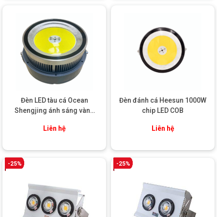
hệ thống định vị – liên lạc trên tàu.
Đèn đánh cá Heesun 1000W chip LED SMD an toàn và thân thiện với
môi trường
ỨNG DỤNG THỰC TẾ CỦA ĐÈN ĐÁNH CÁ
HEESUN 1000W CHIP LED SMD
Tối ưu hiệu suất đánh bắt trong nghề cá xa bờ
Dùng cho các tàu khai thác cá – mực xa bờ ở ngư trường
Đèn LED tàu cá Ocean
Đèn đánh cá Heesun 1000W
sâu.
Shengjing ánh sáng vàng
chip LED COB
1000W
Phù hợp với nghề lưới vây, lưới chụp, câu mực, pha xúc…
Liên hệ
Liên hệ
Tối ưu hiệu suất đánh bắt
-25%
-25%
Tối ưu chi phí vận hành cho tàu thuyền
Với trọng lượng nhẹ chỉ 4.7kg, giảm tải cho tàu, giảm tiêu
hao nhiên liệu.
Giảm thời gian khởi động, đèn sáng tức thì, không cần chờ