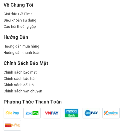
Về Chúng Tôi
📍Đà Nẵng: Số 126 Điện Biên Phủ, Thanh Khê
📍Quảng Ninh: Số 512 Nguyễn Văn Cừ, Hạ Long
Giới thiệu về Elmall
📍Bắc Ninh: Số 411 Ngô Gia Tự, Tp. Bắc Ninh
Điều khoản sử dụng
📍Thanh Hoá: Số 438 Bà Triệu, Đông Thọ, Thanh Hóa
Câu hỏi thường gặp
📍Quy Nhơn : Số 275 Nguyễn Thái Ngọc, TP.Quy Nhơn
Hướng Dẫn
☎ Hotline: 0904.579.296 – Mr.Phúc
Hướng dẫn mua hàng
Hướng dẫn thanh toán
Chính Sách Bảo Mật
Chính sách bảo mật
Chính sách bảo hành
Chính sách đổi trả
Chính sách vận chuyển
Phương Thức Thanh Toán