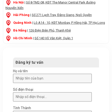
Hà Nội
|
Số 8-TM2-08, KĐT The Manor Central Park đường
Nguyễn Xiển
Hải Phòng
|
Số 271 Lạch Tray, Đằng Giang, Ngô Quyền
Quảng Ninh
|
Lô A14 - 10, KĐT Monbay, P Hồng Hải, TP Hạ Long
Đà Nẵng
|
126 Điện Biên Phủ, Thanh Khê
Hồ Chí Minh
|
Số 140 Võ Văn Kiệt, Quận 1
Đăng ký tư vấn
Họ và tên
Số điện thoại
Tỉnh Thành