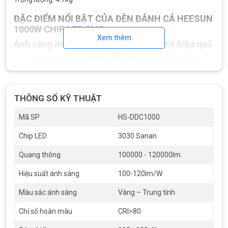
ĐẶC ĐIỂM NỔI BẬT CỦA ĐÈN ĐÁNH CÁ HEESUN
1000W CHIP LED SMD
Xem thêm
Ánh sáng mạnh – Chiếu sâu, thu hút cá hiệu quả
Hiệu suất sáng vượt trội >120lm/W, chiếu sáng mạnh,
đồng đều.
Ánh sáng tập trung 90% xuống mặt biển nhờ góc chiếu
THÔNG SỐ KỸ THUẬT
120°,
giúp thu hút cá – mực vượt trội hơn các loại đèn
truyền thống
.
Mã SP
HS-DDC1000
Chip LED
3030 Sanan
Quang thông
100000 - 120000lm
Hiệu suất ánh sáng
100-120lm/W
Màu sắc ánh sáng
Vàng – Trung tính
Chỉ số hoàn màu
CRI>80