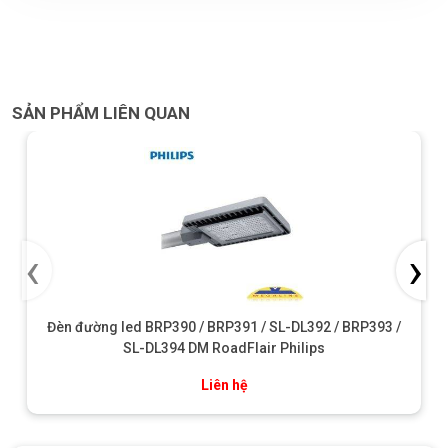
SẢN PHẨM LIÊN QUAN
‹
›
Đèn đường led BRP390 / BRP391 / SL-DL392 / BRP393 /
SL-DL394 DM RoadFlair Philips
Liên hệ