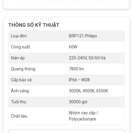
được khả năng nhận diện vật thể vào ban đêm, nâng cao
độ an toàn cho người đi đường.
Đèn không bị nhấp nháy, không chói lóa
, tạo được cảm
THÔNG SỐ KỸ THUẬT
giác dễ chịu cho mắt và an toàn cho thị giác người sử
dụng.
Loại đèn:
BRP121 Philips
Chất lượng ánh sáng ổn định trong suốt vòng đời hoạt
Công suất:
60W
động, không bị suy giảm như là các loại đèn truyền thống.
Điện áp:
220-240V, 50/60 Hz
Với chỉ 20W, bạn vẫn có được một nguồn sáng chất lượng cao,
đồng đều và rõ ràng trong nhiều năm sử dụng liên tục.
Quang thông:
7800 lm
Cấp bảo vệ:
IP66 – IK08
Ánh sáng:
3000K, 4000K, 6500K
Tuổi thọ :
30000 giờ
Nhôm cao cấp /
Chất liệu:
Polycarbonate