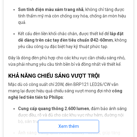
Sơn tĩnh điện màu xám trang nhã
, không chỉ tăng được
tính thẩm mỹ mà còn chống oxy hóa, chống ăn mòn hiệu
quả.
Kết cấu đèn liền khối chắc chắn, được thiết kế để
lắp đặt
dễ dàng trên các tay đèn tiêu chuẩn Ø42-60mm
, không
yêu cầu công cụ đặc biệt hay kỹ thuật phức tạp.
Đây là dòng đèn phù hợp cho các khu vực cần chiếu sáng nhỏ,
vừa phải nhưng yêu cầu tính bền bỉ và đồng nhất về thiết kế.
KHẢ NĂNG CHIẾU SÁNG VƯỢT TRỘI
Mặc dù có công suất chỉ 20W, đèn BRP121 LED26/CW vẫn
mang lại được hiệu quả chiếu sáng vượt mong đợi nhờ
công
nghệ led tiên tiến từ Philips
:
Cung cấp quang thông 2.600 lumen
, đảm bảo ánh sáng
được đều, rõ và đủ cho các khu vực như hẻm, đường nội
bộ, sân trường.
Xem thêm
Ánh sáng trắng lạnh (Cool White) ~6500K
, giúp tăng