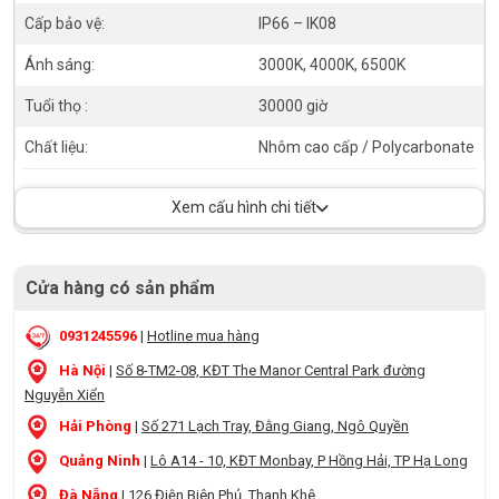
Cấp bảo vệ:
IP66 – IK08
Ánh sáng:
3000K, 4000K, 6500K
Tuổi thọ :
30000 giờ
Chất liệu:
Nhôm cao cấp / Polycarbonate
Xem cấu hình chi tiết
Cửa hàng có sản phẩm
0931245596
|
Hotline mua hàng
Hà Nội
|
Số 8-TM2-08, KĐT The Manor Central Park đường
Nguyễn Xiển
Hải Phòng
|
Số 271 Lạch Tray, Đằng Giang, Ngô Quyền
Quảng Ninh
|
Lô A14 - 10, KĐT Monbay, P Hồng Hải, TP Hạ Long
Đà Nẵng
|
126 Điện Biên Phủ, Thanh Khê