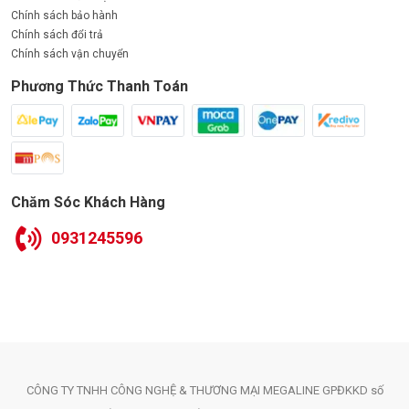
Phương Thức Thanh Toán
Chăm Sóc Khách Hàng
0931245596
CÔNG TY TNHH CÔNG NGHỆ & THƯƠNG MẠI MEGALINE GPĐKKD số
0105931292 do Sở KHĐT Hà Nội cấp ngày 28/06/2012 MST: 0105931292