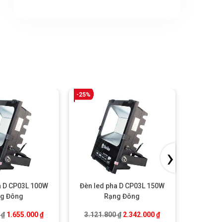
-25%
-25%
›
a D CP03L 100W
Đèn led pha D CP03L 150W
Đèn led
g Đông
Rạng Đông
.
Giá gốc là: 2.206.600 ₫.
Giá hiện tại là: 1.655.000 ₫.
Giá gốc là: 3.121.800 ₫.
Giá hiện tại là: 2.34
0
₫
1.655.000
₫
3.121.800
₫
2.342.000
₫
4.924