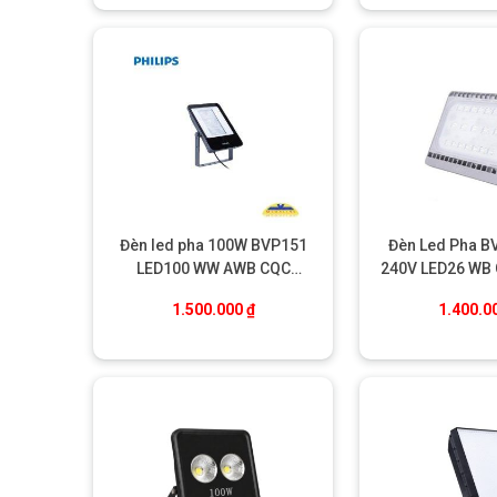
Đèn Led Pha BV
Đèn led pha 100W BVP151
Đèn Led Pha B
TIÊU CHUẨN BẢO VỆ ƯU VIỆT
LED100 WW AWB CQC
240V LED26 WB
chuẩn bảo vệ IP66
Philips
Phili
1.500.000
₫
1.400.0
Chống bụi hoàn toàn
Chống nước mạnh từ mọi hướng
chống va đập IK08
khả năng hoạt động ổn định trong dải