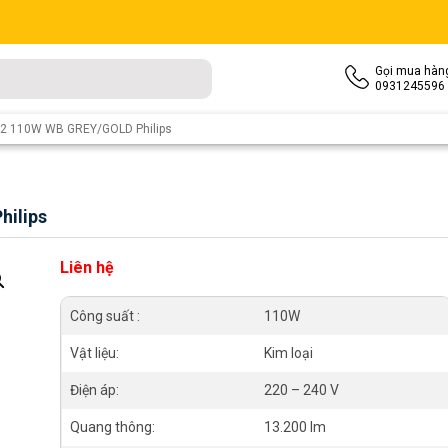
Gọi mua hàn
0931245596
62 110W WB GREY/GOLD Philips
hilips
Liên hệ
Công suất :
110W
Vật liệu:
Kim loại
Điện áp:
220 – 240 V
Quang thông:
13.200 lm