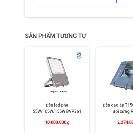
SẢN PHẨM TƯƠNG TỰ
Đèn led pha
Đèn cao áp T1
55W/105W/155W BVP361
đối xứng P
Tango Philips
10.000.000
₫
2.274.0