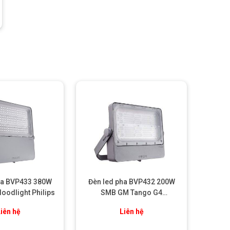
ha BVP433 380W
Đèn led pha BVP432 200W
oodlight Philips
SMB GM Tango G4
Floodlight Philips
iên hệ
Liên hệ