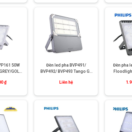
P162 110W WB GREYGOLD Philips
VP161 50W
Đèn led pha BVP491/
Đèn pha 
 GREY/GOLD
BVP492/ BVP493 Tango G4
Floodligh
ps
Floodlight Philips
00
₫
Liên hệ
1.
 điện áp rộng (220V – 240V)