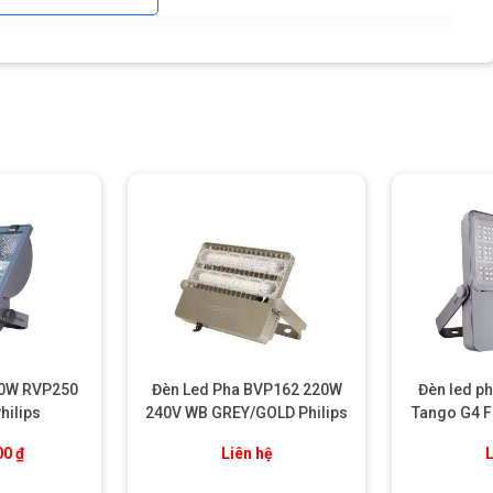
50W RVP250
Đèn Led Pha BVP162 220W
Đèn led p
hilips
240V WB GREY/GOLD Philips
Tango G4 Fl
00
₫
Liên hệ
L