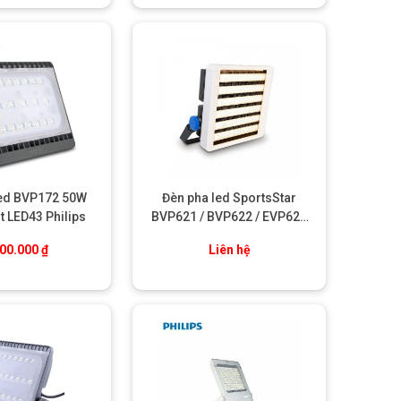
led BVP172 50W
Đèn pha led SportsStar
t LED43 Philips
BVP621 / BVP622 / EVP622
GM GC Philips
900.000
₫
Liên hệ