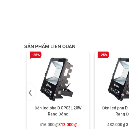
SẢN PHẨM LIÊN QUAN
-25%
-25%
‹
Đèn led pha D CP03L 20W
Đèn led pha D
Rạng Đông
Rạng 
Giá gốc là: 416.000 ₫.
Giá hiện tại là: 312.000 ₫.
G
416.000
₫
312.000
₫
482.000
₫
3