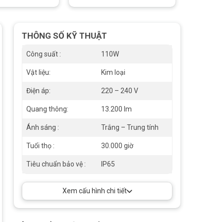
THÔNG SỐ KỸ THUẬT
Công suất :
110W
Vật liệu:
Kim loại
Điện áp:
220 – 240 V
Quang thông:
13.200 lm
Ánh sáng :
Trắng – Trung tính
Tuổi thọ :
30.000 giờ
Tiêu chuẩn bảo vệ :
IP65
Xem cấu hình chi tiết