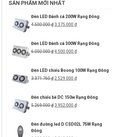
SẢN PHẨM MỚI NHẤT
Đèn LED Đánh cá 200W Rạng Đông
Giá
Giá
4.500.000
₫
3.375.000
₫
gốc
hiện
là:
tại
Đèn LED Đánh cá 300W Rạng Đông
4.500.000 ₫.
là:
3.375.000 ₫.
Giá
Giá
6.000.000
₫
4.500.000
₫
gốc
hiện
là:
tại
Đèn LED chiếu Boong 100W Rạng Đông
6.000.000 ₫.
là:
4.500.000 ₫.
Giá
Giá
3.371.760
₫
2.529.000
₫
gốc
hiện
là:
tại
Đèn chiếu bè DC 150w Rạng Đông
3.371.760 ₫.
là:
2.529.000 ₫.
Giá
Giá
5.269.000
₫
3.952.000
₫
gốc
hiện
là:
tại
Đèn đường led D CSD02L 75W Rạng
5.269.000 ₫.
là:
Đông
3.952.000 ₫.