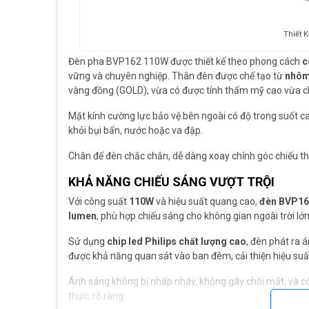
Thiết 
Đèn pha BVP162 110W được thiết kế theo phong cách
c
vững và chuyên nghiệp. Thân đèn được chế tạo từ
nhôm
vàng đồng (GOLD), vừa có được tính thẩm mỹ cao vừa c
Mặt kính cường lực bảo vệ bên ngoài có độ trong suốt c
khỏi bụi bẩn, nước hoặc va đập.
Chân đế đèn chắc chắn, dễ dàng xoay chỉnh góc chiếu theo
KHẢ NĂNG CHIẾU SÁNG VƯỢT TRỘI
Với công suất
110W
và hiệu suất quang cao,
đèn BVP16
lumen
, phù hợp chiếu sáng cho không gian ngoài trời lớ
Sử dụng
chip led Philips chất lượng cao
, đèn phát ra 
được khả năng quan sát vào ban đêm, cải thiện hiệu suấ
Ánh sáng không bị nhấp nháy, không gây chói mắt, và c
thực, rõ ràng.