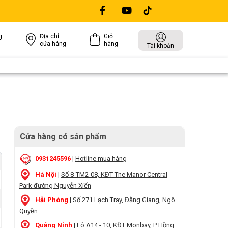
g
Địa chỉ
Giỏ
cửa hàng
hàng
Tài khoản
Cửa hàng có sản phẩm
0931245596
|
Hotline mua hàng
Hà Nội
|
Số 8-TM2-08, KĐT The Manor Central
Park đường Nguyễn Xiển
Hải Phòng
|
Số 271 Lạch Tray, Đằng Giang, Ngô
Quyền
Quảng Ninh
|
Lô A14 - 10, KĐT Monbay, P Hồng