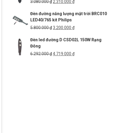
Giá
Giá
3.080.000
₫
2.310.000
₫
gốc
hiện
Đèn đường năng lượng mặt trời BRC010
là:
tại
LED40/765 kit Philips
3.080.000 ₫.
là:
2.310.000 ₫.
Giá
Giá
5.800.000
₫
3.200.000
₫
gốc
hiện
Đèn led đường D CSD02L 150W Rạng
là:
tại
Đông
5.800.000 ₫.
là:
3.200.000 ₫.
Giá
Giá
6.292.000
₫
4.719.000
₫
gốc
hiện
là:
tại
6.292.000 ₫.
là:
4.719.000 ₫.