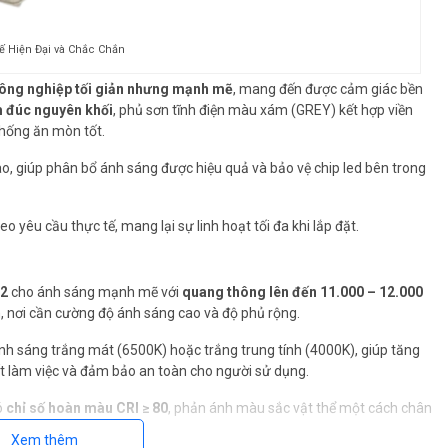
Kế Hiện Đại và Chắc Chắn
ông nghiệp tối giản nhưng mạnh mẽ
, mang đến được cảm giác bền
 đúc nguyên khối
, phủ sơn tĩnh điện màu xám (GREY) kết hợp viền
hống ăn mòn tốt.
ao, giúp phân bổ ánh sáng được hiệu quả và bảo vệ chip led bên trong
 yêu cầu thực tế, mang lại sự linh hoạt tối đa khi lắp đặt.
2
cho ánh sáng mạnh mẽ với
quang thông lên đến 11.000 – 12.000
n, nơi cần cường độ ánh sáng cao và độ phủ rộng.
ánh sáng trắng mát (6500K) hoặc trắng trung tính (4000K), giúp tăng
t làm việc và đảm bảo an toàn cho người sử dụng.
ó
chỉ số hoàn màu CRI ≥ 80
, phản ánh màu sắc vật thể một cách chân
Xem thêm