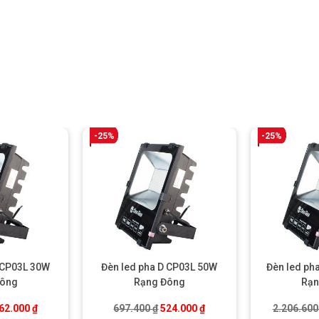
-25%
-25%
 CP03L 30W
Đèn led pha D CP03L 50W
Đèn led ph
Đông
Rạng Đông
Rạn
iá gốc là: 482.000 ₫.
Giá hiện tại là: 362.000 ₫.
Giá gốc là: 697.400 ₫.
Giá hiện tại là: 524.000 ₫
62.000
₫
697.400
₫
524.000
₫
2.206.60