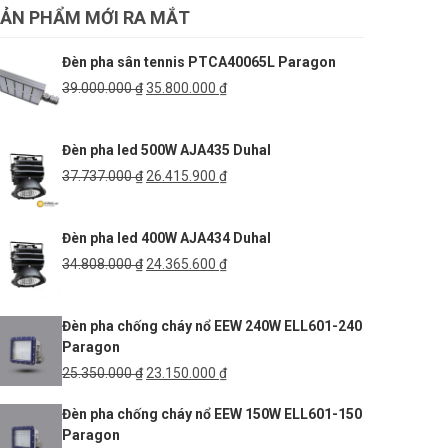
ẢN PHẨM MỚI RA MẮT
Đèn pha sân tennis PTCA40065L Paragon
Giá
Giá
39.000.000
₫
35.800.000
₫
gốc
hiện
là:
tại
Đèn pha led 500W AJA435 Duhal
39.000.000 ₫.
là:
35.800.000 ₫.
Giá
Giá
37.737.000
₫
26.415.900
₫
gốc
hiện
là:
tại
Đèn pha led 400W AJA434 Duhal
37.737.000 ₫.
là:
26.415.900 ₫.
Giá
Giá
34.808.000
₫
24.365.600
₫
gốc
hiện
là:
tại
Đèn pha chống cháy nổ EEW 240W ELL601-240
34.808.000 ₫.
là:
Paragon
24.365.600 ₫.
Giá
Giá
25.350.000
₫
23.150.000
₫
gốc
hiện
Đèn pha chống cháy nổ EEW 150W ELL601-150
là:
tại
Paragon
25.350.000 ₫.
là: