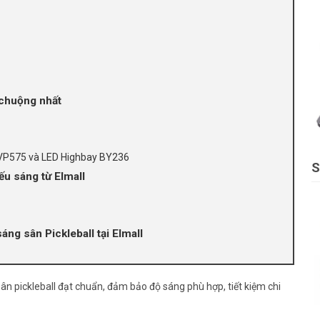
a chuộng nhất
 BVP575 và LED Highbay BY236
S
ếu sáng từ Elmall
sáng sân Pickleball tại Elmall
sân pickleball đạt chuẩn, đảm bảo độ sáng phù hợp, tiết kiệm chi