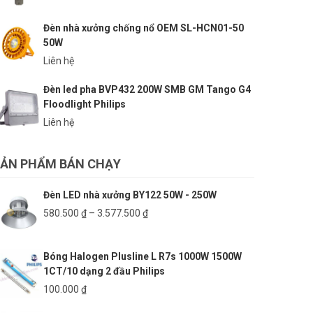
Đèn nhà xưởng chống nổ OEM SL-HCN01-50
50W
Liên hệ
Đèn led pha BVP432 200W SMB GM Tango G4
Floodlight Philips
Liên hệ
ẢN PHẨM BÁN CHẠY
Đèn LED nhà xưởng BY122 50W - 250W
Khoảng
580.500
₫
–
3.577.500
₫
giá:
từ
Bóng Halogen Plusline L R7s 1000W 1500W
580.500 ₫
1CT/10 dạng 2 đầu Philips
đến
3.577.500 ₫
100.000
₫