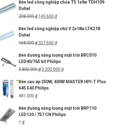
Đèn led công nghiệp chóa T5 1x9w TDH109
Duhal
Giá
Giá
208.000
₫
145.600
₫
gốc
hiện
Đèn led công nghiệp chữ V 2x18w LTK218
là:
tại
Duhal
208.000 ₫.
là:
145.600 ₫.
Giá
Giá
468.000
₫
327.600
₫
gốc
hiện
Đèn đường năng lượng mặt trời BRC010
là:
tại
LED40/765 kit Philips
468.000 ₫.
là:
327.600 ₫.
Giá
Giá
5.800.000
₫
3.200.000
₫
gốc
hiện
Đèn cao áp 250W, 400W MASTER HPI-T Plus
là:
tại
645 E40 Philips
5.800.000 ₫.
là:
3.200.000 ₫.
481.000
₫
Đèn đường năng lượng mặt trời BRP110
LED120 / 757 CN Philips
1
₫