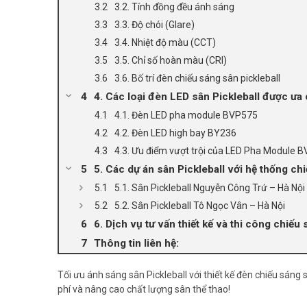
3.2. Tính đồng đều ánh sáng
3.3. Độ chói (Glare)
3.4. Nhiệt độ màu (CCT)
3.5. Chỉ số hoàn màu (CRI)
3.6. Bố trí đèn chiếu sáng sân pickleball
4. Các loại đèn LED sân Pickleball được ư
4.1. Đèn LED pha module BVP575
4.2. Đèn LED high bay BY236
4.3. Ưu điểm vượt trội của LED Pha Module
5. Các dự án sân Pickleball với hệ thống chi
5.1. Sân Pickleball Nguyễn Công Trứ – Hà Nội
5.2. Sân Pickleball Tô Ngọc Vân – Hà Nội
6. Dịch vụ tư vấn thiết kế và thi công chiếu 
Thông tin liên hệ:
Tối ưu ánh sáng sân Pickleball với thiết kế đèn chiếu sáng 
phí và nâng cao chất lượng sân thể thao!