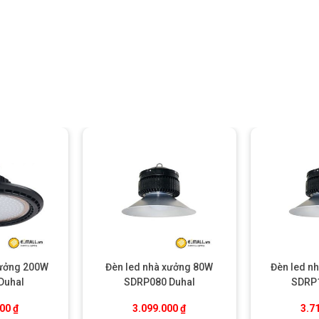
xưởng 200W
Đèn led nhà xưởng 80W
Đèn led n
Duhal
SDRP080 Duhal
SDRP1
000
₫
3.099.000
₫
3.7