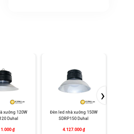
›
hà xưởng 120W
Đèn led nhà xưởng 150W
Đèn le
20 Duhal
SDRP150 Duhal
SD
11.000
₫
4.127.000
₫