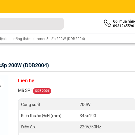
Gọi mua hàn
0931245596
iệp led chống thấm dimmer 5 cấp 200W (DDB2004)
cấp 200W (DDB2004)
Liên hệ
Mã SP :
DDB2004
Công suất:
200W
Kích thước ØxH (mm):
345x190
Điện áp:
220V/50Hz