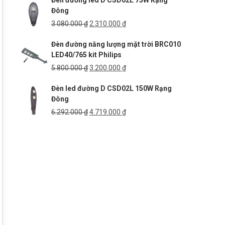
Đèn đường led D CSD02L 75W Rạng
5.269.000 ₫.
là:
Đông
3.952.000 ₫.
Giá
Giá
3.080.000
₫
2.310.000
₫
gốc
hiện
Đèn đường năng lượng mặt trời BRC010
là:
tại
LED40/765 kit Philips
3.080.000 ₫.
là:
2.310.000 ₫.
Giá
Giá
5.800.000
₫
3.200.000
₫
gốc
hiện
Đèn led đường D CSD02L 150W Rạng
là:
tại
Đông
5.800.000 ₫.
là:
3.200.000 ₫.
Giá
Giá
6.292.000
₫
4.719.000
₫
gốc
hiện
là:
tại
6.292.000 ₫.
là:
4.719.000 ₫.