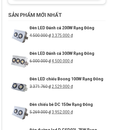
SẢN PHẨM MỚI NHẤT
Đèn LED Đánh cá 200W Rạng Đông
Giá
Giá
4.500.000
₫
3.375.000
₫
gốc
hiện
là:
tại
Đèn LED Đánh cá 300W Rạng Đông
4.500.000 ₫.
là:
3.375.000 ₫.
Giá
Giá
6.000.000
₫
4.500.000
₫
gốc
hiện
là:
tại
Đèn LED chiếu Boong 100W Rạng Đông
6.000.000 ₫.
là:
4.500.000 ₫.
Giá
Giá
3.371.760
₫
2.529.000
₫
gốc
hiện
là:
tại
Đèn chiếu bè DC 150w Rạng Đông
3.371.760 ₫.
là:
2.529.000 ₫.
Giá
Giá
5.269.000
₫
3.952.000
₫
gốc
hiện
là:
tại