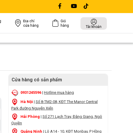
g
Địa chỉ
Giỏ
cửa hàng
hàng
Tài khoản
Cửa hàng có sản phẩm
0931245596
|
Hotline mua hàng
Hà Nội
|
Số 8-TM2-08, KĐT The Manor Central
Park đường Nguyễn Xiển
Hải Phòng
|
Số 271 Lạch Tray, Đằng Giang, Ngô
Quyền
Quảng Ninh
|
Lô A14 - 10, KĐT Monbay, P Hồng