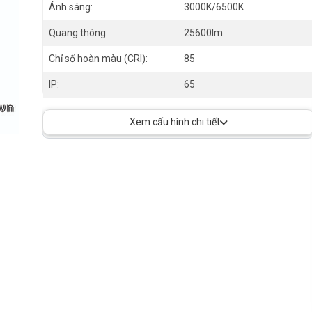
Ánh sáng:
3000K/6500K
Quang thông:
25600lm
Chỉ số hoàn màu (CRI):
85
IP:
65
Xem cấu hình chi tiết