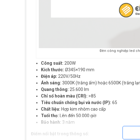
Đèn công nghiệp led c
Công suất:
200W
Kích thước:
Ø345×190 mm
Điện áp:
220V/50Hz
Ánh sáng:
3000K (trắng ấm) hoặc 6500K (trắng lạ
Quang thông:
25.600 lm
Chỉ số hoàn màu (CRI):
>85
Tiêu chuẩn chống bụi và nước (IP):
65
Chất liệu:
Hợp kim nhôm cao cấp
Tuổi thọ:
Lên đến 50.000 giờ
Bảo hành:
3 năm
Điểm nổi bật trong thông số: