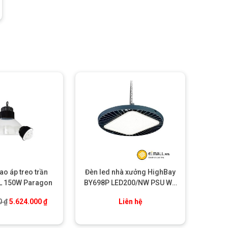
ao áp treo trần
Đèn led nhà xưởng HighBay
L 150W Paragon
BY698P LED200/NW PSU WB
EN Philips
Giá gốc là: 7.453.000 ₫.
Giá hiện tại là: 5.624.000 ₫.
0
₫
5.624.000
₫
Liên hệ