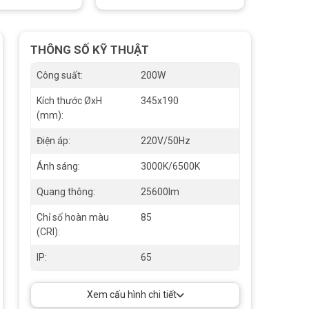
THÔNG SỐ KỸ THUẬT
Công suất:
200W
Kích thước ØxH
345x190
(mm):
Điện áp:
220V/50Hz
Ánh sáng:
3000K/6500K
Quang thông:
25600lm
Chỉ số hoàn màu
85
(CRI):
IP:
65
Xem cấu hình chi tiết