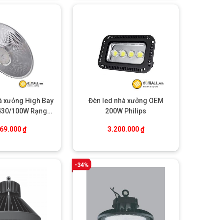
à xưởng High Bay
Đèn led nhà xưởng OEM
430/100W Rạng
200W Philips
Đông
.
369.000
₫
3.200.000
₫
-34%