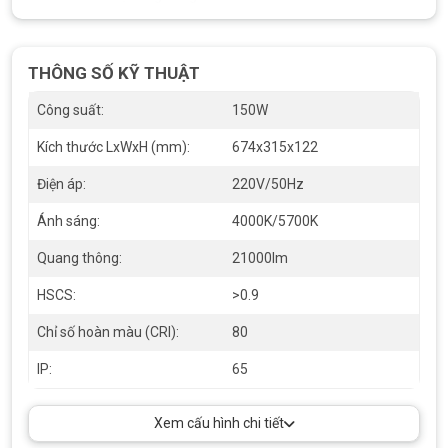
Đèn cho ánh sáng 4000K/5700K, hỗ trợ tăng cường tầm nhìn
vào ban đêm, giảm nguy cơ tai nạn giao thông và cải thiện an
THÔNG SỐ KỸ THUẬT
toàn cho người dân.
Công suất:
150W
Kích thước LxWxH (mm):
674x315x122
Điện áp:
220V/50Hz
Ánh sáng:
4000K/5700K
Quang thông:
21000lm
HSCS:
>0.9
Chỉ số hoàn màu (CRI):
80
IP:
65
Đèn đường led 150W SDHQ150 Duhal
Xem cấu hình chi tiết