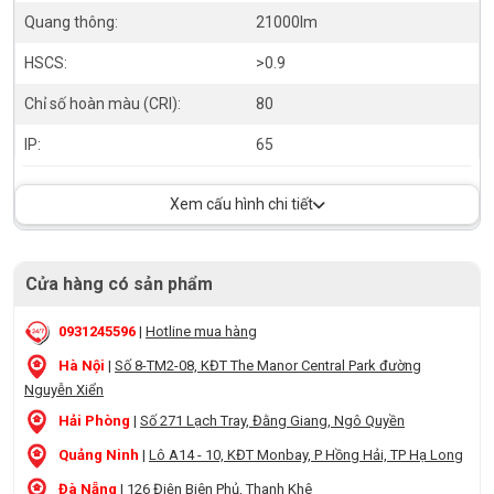
Quang thông:
21000lm
HSCS:
>0.9
Chỉ số hoàn màu (CRI):
80
IP:
65
Xem cấu hình chi tiết
Cửa hàng có sản phẩm
0931245596
|
Hotline mua hàng
Hà Nội
|
Số 8-TM2-08, KĐT The Manor Central Park đường
Nguyễn Xiển
Hải Phòng
|
Số 271 Lạch Tray, Đằng Giang, Ngô Quyền
Quảng Ninh
|
Lô A14 - 10, KĐT Monbay, P Hồng Hải, TP Hạ Long
Đà Nẵng
|
126 Điện Biên Phủ, Thanh Khê