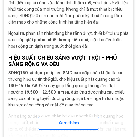
tĩnh điện ngoài cùng vừa tăng tính thẩm mỹ, vừa bảo vệ vật liệu
khỏi tác động của môi trường. Không chỉ là một thiết bị chiếu
sáng, SDHQ150 còn như một “tác phẩm kỹ thuật” nâng tầm
diện mạo cho những công trình hạ tầng hiện đại.
Ngoài ra, phần tản nhiệt dạng khe rãnh được thiết kế tối ưu phía
sau giúp
giải phóng nhiệt lượng hiệu quả
, giữ cho đèn luôn
hoạt động ổn định trong suốt thời gian dài.
HIỆU SUẤT CHIẾU SÁNG VƯỢT TRỘI – PHỦ
SÁNG RỘNG VÀ ĐỀU
SDHQ150 sử dụng chip led SMD cao cấp
nhập khẩu từ các
thương hiệu uy tín thế giới, cho hiệu suất phát quang cao từ
130–150 lm/W
. Điều này giúp tổng quang thông đèn đạt
ngưỡng
19.500 – 22.500 lumen
, đáp ứng được nhu cầu chiếu
sáng của những tuyến đường rộng, ngã ba – ngã tư lớn, hoặc
khu vực công cộng có mật độ giao thông cao.
Ánh sáng từ đèn được phân bổ đều nhờ thấu kính quang học
trong suốt, chống chói và không gây lóa mắt. Góc chiếu sáng
Xem thêm
rộng, có thể đạt tới
140 độ
, giúp giảm số lượng đèn cần lắp mà
vẫn đảm bảo độ sáng đồng đều.