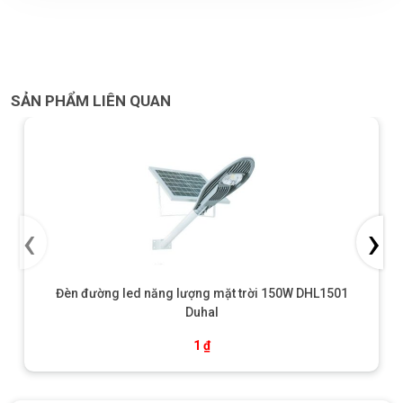
SẢN PHẨM LIÊN QUAN
‹
›
Đèn đường led năng lượng mặt trời 150W DHL1501
Duhal
1
₫