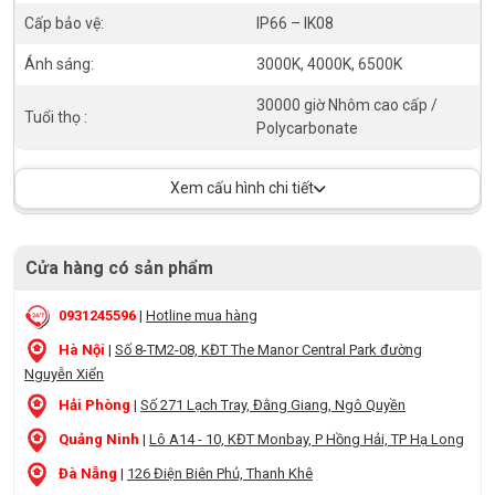
Cấp bảo vệ:
IP66 – IK08
Ánh sáng:
3000K, 4000K, 6500K
30000 giờ Nhôm cao cấp /
Tuổi thọ :
Polycarbonate
Xem cấu hình chi tiết
Cửa hàng có sản phẩm
0931245596
|
Hotline mua hàng
Hà Nội
|
Số 8-TM2-08, KĐT The Manor Central Park đường
Nguyễn Xiển
Hải Phòng
|
Số 271 Lạch Tray, Đằng Giang, Ngô Quyền
Quảng Ninh
|
Lô A14 - 10, KĐT Monbay, P Hồng Hải, TP Hạ Long
Đà Nẵng
|
126 Điện Biên Phủ, Thanh Khê