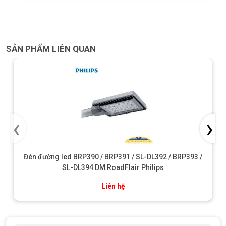
SẢN PHẨM LIÊN QUAN
‹
›
Đèn đường led BRP390 / BRP391 / SL-DL392 / BRP393 /
SL-DL394 DM RoadFlair Philips
Liên hệ