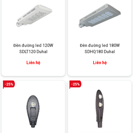
Đèn đường led 120W
Đèn đường led 180W
SDLT120 Duhal
SDHQ180 Duhal
Liên hệ
Liên hệ
Ứng dụng đa dạng
-25%
-25%
Đèn đường led BRP121 80W có thể được ứng dụng rộng rãi
trong nhiều khu vực như:
Chiếu sáng ở đường phố, quốc lộ, tỉnh lộ.
Chiếu sáng khu dân cư, khu đô thị mới.
Chiếu sáng công viên, khuôn viên nhà máy, khu công