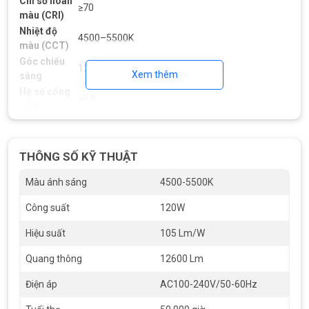
Chỉ số hoàn
≥70
màu (CRI)
Nhiệt độ
4500–5500K
màu (CCT)
Góc chiếu
120 độ
Xem thêm
sáng
Hệ số công
≥0.9
suất
IP66 – Chống bụi và
Cấp bảo vệ
nước
Khả năng
THÔNG SỐ KỸ THUẬT
chống va
IK08
đập
Màu ánh sáng
4500-5500K
Nichia (Nhật) hoặc
Chip LED
Công suất
120W
Osram (Đức)
Tuổi thọ
Hiệu suất
105 Lm/W
50.000 giờ (L70)
trung bình
Vật liệu thân
Hợp kim nhôm đúc
Quang thông
12600 Lm
đèn
nguyên khối
Điện áp
AC100-240V/50-60Hz
Chứng chỉ
ISO, CE, RoHS, TCVN
Bảo hành
24–36 tháng