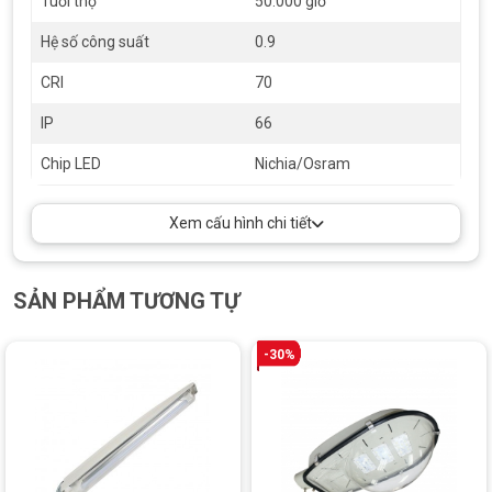
Tuổi thọ
50.000 giờ
Điểm nổi bật trong thông số:
Hệ số công suất
0.9
Tiết kiệm điện năng lên đến 80% so với đèn cao áp thủy
ngân hoặc đèn sodium truyền thống.
CRI
70
Ánh sáng trắng trung tính giúp tăng khả năng quan sát và
IP
66
giảm nguy cơ tai nạn giao thông vào ban đêm.
Chip LED
Nichia/Osram
Đạt chuẩn IP66, cho phép hoạt động ổn định dưới mưa
lớn, bụi bẩn hoặc khí hậu khắc nghiệt.
Xem cấu hình chi tiết
SẢN PHẨM TƯƠNG TỰ
-30%