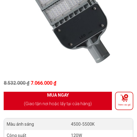
Giá gốc là: 8.532.000 ₫.
Giá hiện tại là: 7.066.000 ₫.
8.532.000
₫
7.066.000
₫
MUA NGAY
(Giao tận nơi hoặc lấy tại cửa hàng)
Thêm vào giỏ
Màu ánh sáng
4500-5500K
Công suất
120W