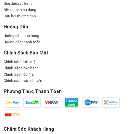
Giới thiệu về Elmall
Điều khoản sử dụng
Câu hỏi thường gặp
Hướng Dẫn
Hướng dẫn mua hàng
Hướng dẫn thanh toán
Chính Sách Bảo Mật
Chính sách bảo mật
Chính sách bảo hành
HƯỚNG DẪN LẮP ĐẶT ĐÈN ĐƯỜNG LED
Chính sách đổi trả
PSTN120L PARAGON
Chính sách vận chuyển
Chuẩn bị trước khi lắp đặt:
Phương Thức Thanh Toán
Đảm bảo nguồn điện được ngắt hoàn toàn.
Kiểm tra cột đèn và gá đèn có phù hợp kích thước, độ
nghiêng lắp đặt.
Kiểm tra độ cao lắp đặt tối ưu: 6 – 10m tùy công trình.
Chăm Sóc Khách Hàng
Các bước lắp đặt cơ bản: