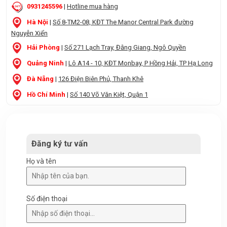
0931245596
|
Hotline mua hàng
Hà Nội
|
Số 8-TM2-08, KĐT The Manor Central Park đường
Nguyễn Xiển
Hải Phòng
|
Số 271 Lạch Tray, Đằng Giang, Ngô Quyền
Quảng Ninh
|
Lô A14 - 10, KĐT Monbay, P Hồng Hải, TP Hạ Long
Đà Nẵng
|
126 Điện Biên Phủ, Thanh Khê
Hồ Chí Minh
|
Số 140 Võ Văn Kiệt, Quận 1
Đăng ký tư vấn
Họ và tên
Số điện thoại