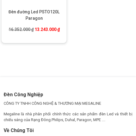
chắc chắn, đèn hoạt động ổn định trong điều kiện khí hậu khắc
nghiệt.
Đèn đường Led PSTO120L
Paragon
Giá gốc là: 16.352.000 ₫.
Giá hiện tại là: 13.243.000 ₫.
16.352.000
₫
13.243.000
₫
Đèn Công Nghiệp
CÔNG TY TNHH CÔNG NGHỆ & THƯƠNG MẠI MEGALINE
Megaline là nhà phân phối chính thức các sản phẩm đèn Led và thiết bị
chiếu sáng của Rạng Đông.Philips, Duhal, Paragon, MPE ....
Về Chúng Tôi