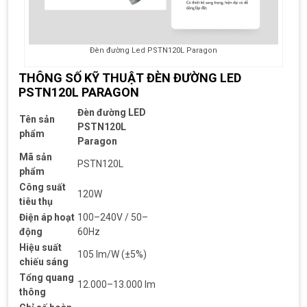
Đèn đường Led PSTN120L Paragon
THÔNG SỐ KỸ THUẬT ĐÈN ĐƯỜNG LED
PSTN120L PARAGON
Đèn đường LED
Tên sản
PSTN120L
phẩm
Paragon
Mã sản
PSTN120L
phẩm
Công suất
120W
tiêu thụ
Điện áp hoạt
100–240V / 50–
động
60Hz
Hiệu suất
105 lm/W (±5%)
chiếu sáng
Tổng quang
12.000–13.000 lm
thông