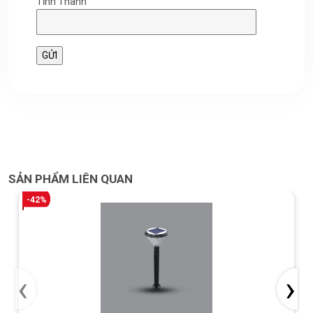
Tỉnh Thành
SẢN PHẨM LIÊN QUAN
-42%
‹
›