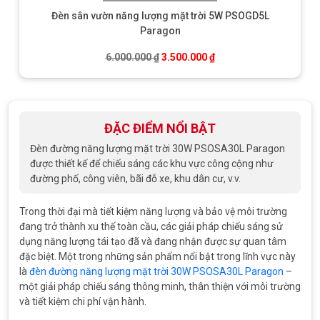
Đèn sân vườn năng lượng mặt trời 5W PSOGD5L
Paragon
Giá gốc là: 6.000.000 ₫.
Giá hiện tại là: 3.500.0
6.000.000
₫
3.500.000
₫
ĐẶC ĐIỂM NỔI BẬT
Đèn đường năng lượng mặt trời 30W PSOSA30L Paragon
được thiết kế để chiếu sáng các khu vực công cộng như
đường phố, công viên, bãi đỗ xe, khu dân cư, v.v.
Trong thời đại mà tiết kiệm năng lượng và bảo vệ môi trường
đang trở thành xu thế toàn cầu, các giải pháp chiếu sáng sử
dụng năng lượng tái tạo đã và đang nhận được sự quan tâm
đặc biệt. Một trong những sản phẩm nổi bật trong lĩnh vực này
là
đèn đường năng lượng mặt trời 30W PSOSA30L Paragon
–
một giải pháp chiếu sáng thông minh, thân thiện với môi trường
và tiết kiệm chi phí vận hành.