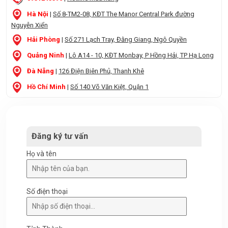
Hà Nội
|
Số 8-TM2-08, KĐT The Manor Central Park đường
Nguyễn Xiển
Hải Phòng
|
Số 271 Lạch Tray, Đằng Giang, Ngô Quyền
Quảng Ninh
|
Lô A14 - 10, KĐT Monbay, P Hồng Hải, TP Hạ Long
Đà Nẵng
|
126 Điện Biên Phủ, Thanh Khê
Hồ Chí Minh
|
Số 140 Võ Văn Kiệt, Quận 1
Đăng ký tư vấn
Họ và tên
Số điện thoại