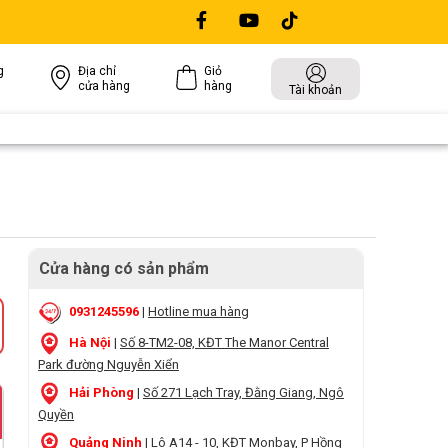
g
Địa chỉ
Giỏ
cửa hàng
hàng
Tài khoản
Cửa hàng có sản phẩm
0931245596
|
Hotline mua hàng
Hà Nội
|
Số 8-TM2-08, KĐT The Manor Central
Park đường Nguyễn Xiển
Hải Phòng
|
Số 271 Lạch Tray, Đằng Giang, Ngô
Quyền
Quảng Ninh
|
Lô A14 - 10, KĐT Monbay, P Hồng