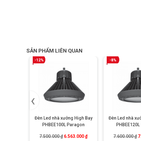
SẢN PHẨM LIÊN QUAN
-12%
-8%
‹
Đèn Led nhà xưởng High Bay
Đèn Led nhà xư
PHBEE100L Paragon
PHBEE120L
Giá gốc là: 7.500.000 ₫.
Giá hiện tại là: 6.563.000 ₫
G
7.500.000
₫
6.563.000
₫
7.600.000
₫
7