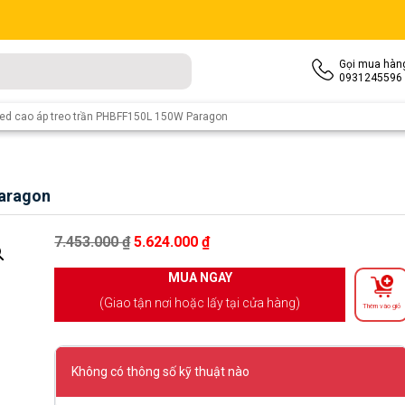
Gọi mua hàn
0931245596
led cao áp treo trần PHBFF150L 150W Paragon
Paragon
Giá gốc là: 7.453.000 ₫.
Giá hiện tại là: 5.624.000 ₫.
7.453.000
₫
5.624.000
₫
MUA NGAY
(Giao tận nơi hoặc lấy tại cửa hàng)
Thêm vào giỏ
Không có thông số kỹ thuật nào