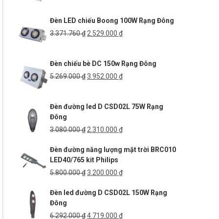
gốc
hiện
là:
tại
Đèn LED chiếu Boong 100W Rạng Đông
6.000.000 ₫.
là:
4.500.000 ₫.
Giá
Giá
3.371.760
₫
2.529.000
₫
gốc
hiện
là:
tại
Đèn chiếu bè DC 150w Rạng Đông
3.371.760 ₫.
là:
2.529.000 ₫.
Giá
Giá
5.269.000
₫
3.952.000
₫
gốc
hiện
là:
tại
Đèn đường led D CSD02L 75W Rạng
5.269.000 ₫.
là:
Đông
3.952.000 ₫.
Giá
Giá
3.080.000
₫
2.310.000
₫
gốc
hiện
Đèn đường năng lượng mặt trời BRC010
là:
tại
LED40/765 kit Philips
3.080.000 ₫.
là:
2.310.000 ₫.
Giá
Giá
5.800.000
₫
3.200.000
₫
gốc
hiện
Đèn led đường D CSD02L 150W Rạng
là:
tại
Đông
5.800.000 ₫.
là:
3.200.000 ₫.
Giá
Giá
6.292.000
₫
4.719.000
₫