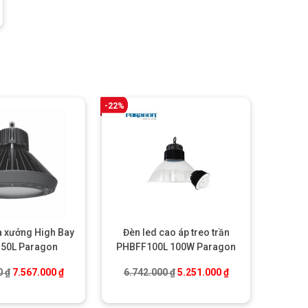
-22%
à xưởng High Bay
Đèn led cao áp treo trần
50L Paragon
PHBFF100L 100W Paragon
00 ₫.
Giá gốc là: 8.300.000 ₫.
Giá hiện tại là: 7.567.000 ₫.
Giá gốc là: 6.742.000 ₫.
Giá hiện tại là: 5.
0
₫
7.567.000
₫
6.742.000
₫
5.251.000
₫