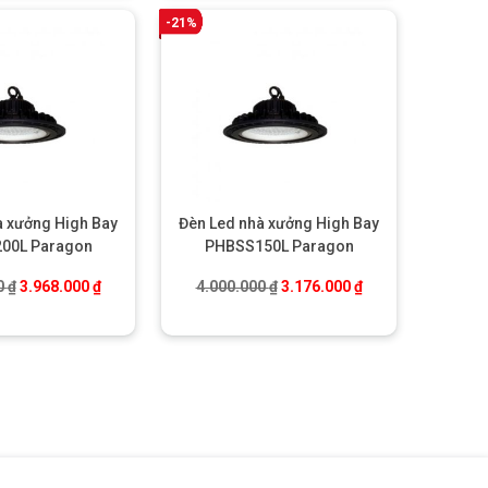
-21%
à xưởng High Bay
Đèn Led nhà xưởng High Bay
00L Paragon
PHBSS150L Paragon
00 ₫.
Giá gốc là: 4.400.000 ₫.
Giá hiện tại là: 3.968.000 ₫.
Giá gốc là: 4.000.000 ₫.
Giá hiện tại là: 3.
0
₫
3.968.000
₫
4.000.000
₫
3.176.000
₫