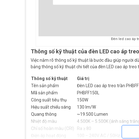
Đèn led cao áp 
Thông số kỹ thuật của đèn LED cao áp tr
Việc nắm rõ thông số kỹ thuật là bước đầu giúp người dù
bảng thông số kỹ thuật chi tiết của đèn LED cao áp tr
Thông số kỹ thuật
Giá trị
Tên sản phẩm
Đèn LED cao áp treo trần PHB
Mã sản phẩm
PHBFF150L
Công suất tiêu thụ
150W
Hiệu suất chiếu sáng
130 lm/W
Quang thông
~19.500 Lumen
Nhiệt độ màu
4.500K – 5.500K (ánh sáng trắng
Chỉ số hoàn màu (CRI)
Ra ≥ 80
Điện áp hoạt động
100 – 240V AC / 50Hz