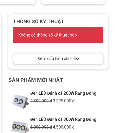
THÔNG SỐ KỸ THUẬT
Không có thông số kỹ thuật nào
Xem cấu hình chi tiết
SẢN PHẨM MỚI NHẤT
Đèn LED Đánh cá 200W Rạng Đông
Giá
Giá
4.500.000
₫
3.375.000
₫
gốc
hiện
là:
tại
Đèn LED Đánh cá 300W Rạng Đông
4.500.000 ₫.
là:
3.375.000 ₫.
Giá
Giá
6.000.000
₫
4.500.000
₫