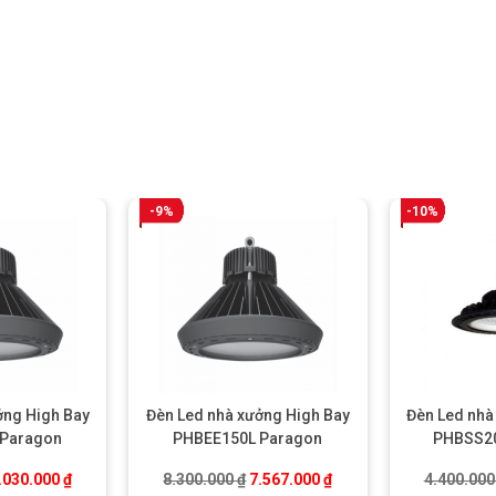
-9%
-10%
ởng High Bay
Đèn Led nhà xưởng High Bay
Đèn Led nhà
 Paragon
PHBEE150L Paragon
PHBSS20
.
iá gốc là: 7.600.000 ₫.
Giá hiện tại là: 7.030.000 ₫.
Giá gốc là: 8.300.000 ₫.
Giá hiện tại là: 7.567.0
.030.000
₫
8.300.000
₫
7.567.000
₫
4.400.00