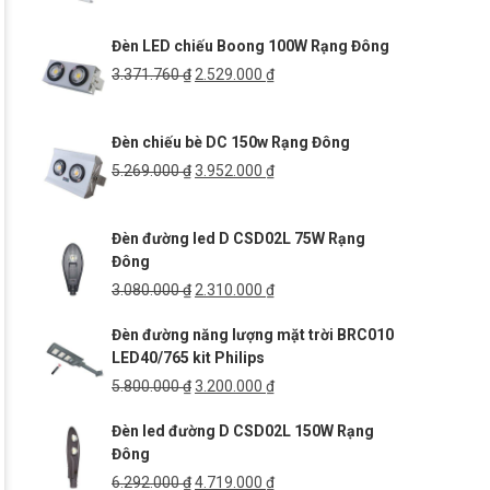
gốc
hiện
là:
tại
Đèn LED chiếu Boong 100W Rạng Đông
6.000.000 ₫.
là:
4.500.000 ₫.
Giá
Giá
3.371.760
₫
2.529.000
₫
gốc
hiện
là:
tại
Đèn chiếu bè DC 150w Rạng Đông
3.371.760 ₫.
là:
2.529.000 ₫.
Giá
Giá
5.269.000
₫
3.952.000
₫
gốc
hiện
là:
tại
Đèn đường led D CSD02L 75W Rạng
5.269.000 ₫.
là:
Đông
3.952.000 ₫.
Giá
Giá
3.080.000
₫
2.310.000
₫
gốc
hiện
Đèn đường năng lượng mặt trời BRC010
là:
tại
LED40/765 kit Philips
3.080.000 ₫.
là:
2.310.000 ₫.
Giá
Giá
5.800.000
₫
3.200.000
₫
gốc
hiện
Đèn led đường D CSD02L 150W Rạng
là:
tại
Đông
5.800.000 ₫.
là:
3.200.000 ₫.
Giá
Giá
6.292.000
₫
4.719.000
₫