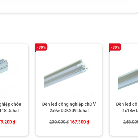
-30%
-30%
ghiệp chóa
Đèn led công nghiệp chữ V
Đèn led cô
118 Duhal
2x9w DDK209 Duhal
1x18w 
á gốc là: 256.000 ₫.
Giá hiện tại là: 179.200 ₫.
Giá gốc là: 239.000 ₫.
Giá hiện tại là: 167.300 ₫
79.200
₫
239.000
₫
167.300
₫
248.00