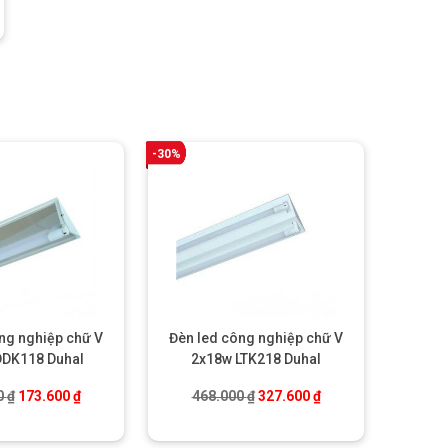
-30%
ng nghiệp chữ V
Đèn led công nghiệp chữ V
DDK118 Duhal
2x18w LTK218 Duhal
.
Giá gốc là: 248.000 ₫.
Giá hiện tại là: 173.600 ₫.
Giá gốc là: 468.000 ₫.
Giá hiện tại là: 327.
0
₫
173.600
₫
468.000
₫
327.600
₫