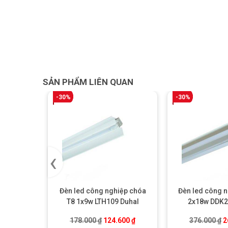
SẢN PHẨM LIÊN QUAN
-30%
-30%
‹
Đèn led công nghiệp chóa
Đèn led công n
T8 1x9w LTH109 Duhal
2x18w DDK2
Giá gốc là: 178.000 ₫.
Giá hiện tại là: 124.600 ₫.
G
178.000
₫
124.600
₫
376.000
₫
2