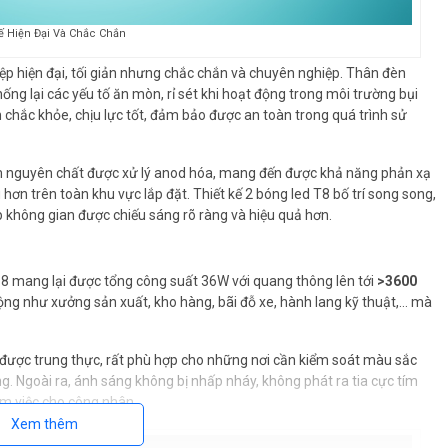
Kế Hiện Đại Và Chắc Chắn
ệp hiện đại, tối giản nhưng chắc chắn và chuyên nghiệp. Thân đèn
ng lại các yếu tố ăn mòn, rỉ sét khi hoạt động trong môi trường bụi
chắc khỏe, chịu lực tốt, đảm bảo được an toàn trong quá trình sử
nguyên chất được xử lý anod hóa, mang đến được khả năng phản xạ
hơn trên toàn khu vực lắp đặt. Thiết kế 2 bóng led T8 bố trí song song,
p không gian được chiếu sáng rõ ràng và hiệu quả hơn.
8 mang lại được tổng công suất 36W với quang thông lên tới
>3600
ộng như xưởng sản xuất, kho hàng, bãi đỗ xe, hành lang kỹ thuật,… mà
c được trung thực, rất phù hợp cho những nơi cần kiểm soát màu sắc
. Ngoài ra, ánh sáng không bị nhấp nháy, không phát ra tia cực tím
àm việc cho công nhân.
Xem thêm