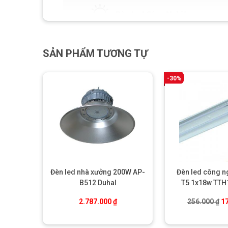
SẢN PHẨM TƯƠNG TỰ
-30%
Đèn led nhà xưởng 200W AP-
Đèn led công n
B512 Duhal
T5 1x18w TTH
Gi
2.787.000
₫
256.000
₫
1