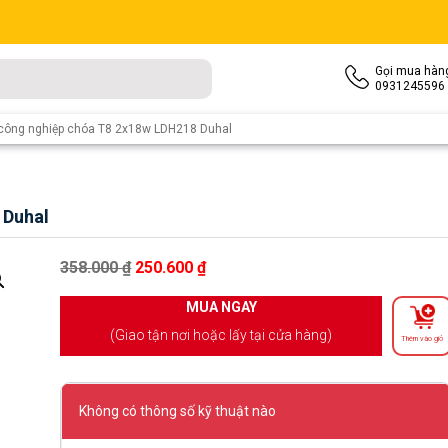
Gọi mua hàn
0931245596
 công nghiệp chóa T8 2x18w LDH218 Duhal
 Duhal
Giá gốc là: 358.000 ₫.
Giá hiện tại là: 250.600 ₫.
358.000
₫
250.600
₫
MUA NGAY
(Giao tận nơi hoặc lấy tại cửa hàng)
Thêm vào giỏ
Không có thông số kỹ thuật nào