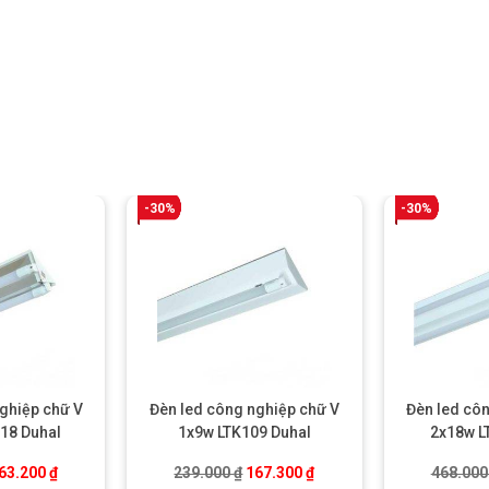
-30%
-30%
ghiệp chữ V
Đèn led công nghiệp chữ V
Đèn led cô
18 Duhal
1x9w LTK109 Duhal
2x18w L
iá gốc là: 376.000 ₫.
Giá hiện tại là: 263.200 ₫.
Giá gốc là: 239.000 ₫.
Giá hiện tại là: 167.300 ₫
63.200
₫
239.000
₫
167.300
₫
468.00