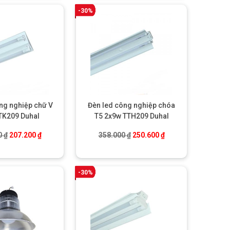
-30%
ng nghiệp chữ V
Đèn led công nghiệp chóa
TK209 Duhal
T5 2x9w TTH209 Duhal
.
Giá gốc là: 296.000 ₫.
Giá hiện tại là: 207.200 ₫.
Giá gốc là: 358.000 ₫.
Giá hiện tại là: 250.
0
₫
207.200
₫
358.000
₫
250.600
₫
-30%