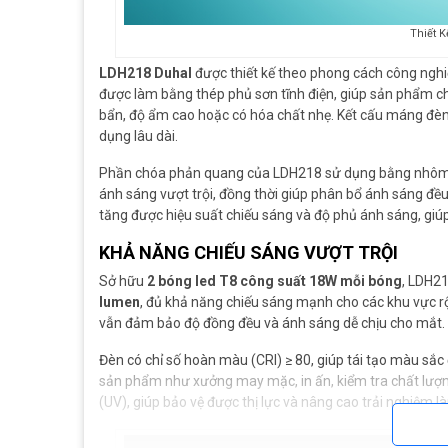
Thiết 
LDH218 Duhal
được thiết kế theo phong cách công nghi
được làm bằng thép phủ sơn tĩnh điện, giúp sản phẩm chố
bẩn, độ ẩm cao hoặc có hóa chất nhẹ. Kết cấu máng đèn 
dụng lâu dài.
Phần chóa phản quang của LDH218 sử dụng bằng nhôm 
ánh sáng vượt trội, đồng thời giúp phân bổ ánh sáng đều 
tăng được hiệu suất chiếu sáng và độ phủ ánh sáng, giú
KHẢ NĂNG CHIẾU SÁNG VƯỢT TRỘI
Sở hữu
2 bóng led T8 công suất 18W mỗi bóng
, LDH21
lumen
, đủ khả năng chiếu sáng mạnh cho các khu vực r
vẫn đảm bảo độ đồng đều và ánh sáng dễ chịu cho mắt.
Đèn có chỉ số hoàn màu (CRI) ≥ 80, giúp tái tạo màu sắ
sản phẩm như xưởng may mặc, in ấn, kiểm tra chất lượng
(UV), giúp bảo vệ được thị lực và nâng cao trải nghiệm l