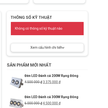
THÔNG SỐ KỸ THUẬT
Không có thông số kỹ thuật nào
Xem cấu hình chi tiết
SẢN PHẨM MỚI NHẤT
Đèn LED Đánh cá 200W Rạng Đông
Giá
Giá
4.500.000
₫
3.375.000
₫
gốc
hiện
là:
tại
Đèn LED Đánh cá 300W Rạng Đông
4.500.000 ₫.
là:
3.375.000 ₫.
Giá
Giá
6.000.000
₫
4.500.000
₫