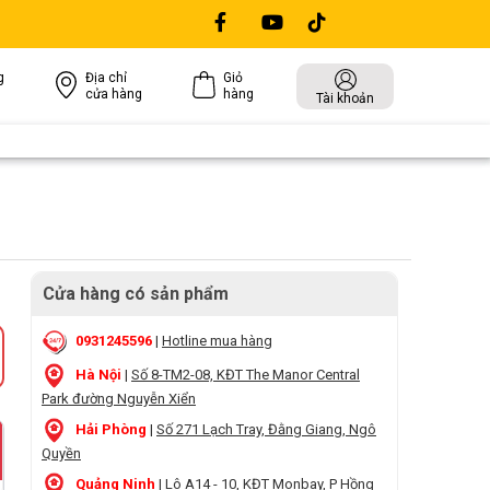
g
Địa chỉ
Giỏ
cửa hàng
hàng
Tài khoản
Cửa hàng có sản phẩm
0931245596
|
Hotline mua hàng
Hà Nội
|
Số 8-TM2-08, KĐT The Manor Central
Park đường Nguyễn Xiển
Hải Phòng
|
Số 271 Lạch Tray, Đằng Giang, Ngô
Quyền
Quảng Ninh
|
Lô A14 - 10, KĐT Monbay, P Hồng