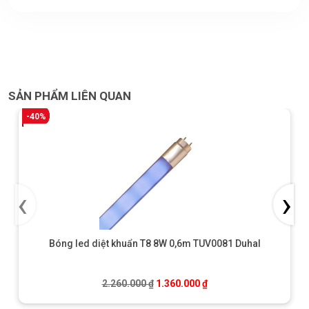
SẢN PHẨM LIÊN QUAN
-40%
‹
›
Bóng led diệt khuẩn T8 8W 0,6m TUV0081 Duhal
Giá gốc là: 2.260.000 ₫.
Giá hiện tại là: 1.360.0
2.260.000
₫
1.360.000
₫