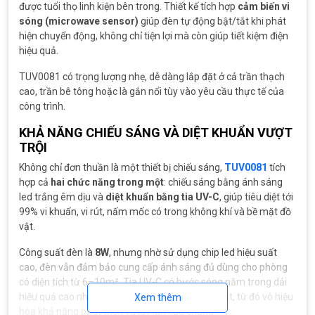
được tuổi thọ linh kiện bên trong. Thiết kế tích hợp
cảm biến vi
sóng (microwave sensor)
giúp đèn tự động bật/tắt khi phát
hiện chuyển động, không chỉ tiện lợi mà còn giúp tiết kiệm điện
hiệu quả.
TUV0081 có trọng lượng nhẹ, dễ dàng lắp đặt ở cả trần thạch
cao, trần bê tông hoặc là gắn nổi tùy vào yêu cầu thực tế của
công trình.
KHẢ NĂNG CHIẾU SÁNG VÀ DIỆT KHUẨN VƯỢT
TRỘI
Không chỉ đơn thuần là một thiết bị chiếu sáng,
TUV0081
tích
hợp cả
hai chức năng trong một
: chiếu sáng bằng ánh sáng
led trắng êm dịu và
diệt khuẩn bằng tia UV-C
, giúp tiêu diệt tới
99% vi khuẩn, vi rút, nấm mốc có trong không khí và bề mặt đồ
vật.
Công suất đèn là
8W
, nhưng nhờ sử dụng chip led hiệu suất
cao, đèn vẫn đảm bảo cung cấp ánh sáng đủ dùng cho phòng
có diện tích từ 6–10m². Tia UV-C có bước sóng nằm trong dải
hiệu quả cao nhất để phá hủy DNA của vi sinh vật, từ đó vô hiệu
Xem thêm
hóa khả năng phát triển và lây lan của chúng.