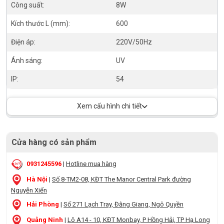
Công suất:
8W
Kích thước L (mm):
600
Điện áp:
220V/50Hz
Ánh sáng:
UV
IP:
54
Xem cấu hình chi tiết
Cửa hàng có sản phẩm
0931245596
|
Hotline mua hàng
Hà Nội
|
Số 8-TM2-08, KĐT The Manor Central Park đường
Nguyễn Xiển
Hải Phòng
|
Số 271 Lạch Tray, Đằng Giang, Ngô Quyền
Quảng Ninh
|
Lô A14 - 10, KĐT Monbay, P Hồng Hải, TP Hạ Long