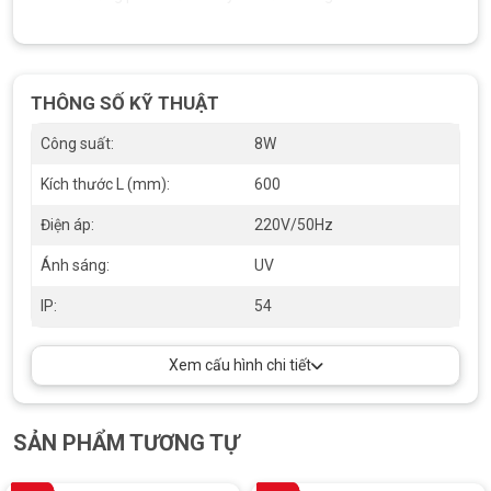
Chế độ cảm biến thông minh cho phép đèn chỉ hoạt động khi có
người và tự động ngắt UV khi phát hiện chuyển động, đảm bảo
được an toàn tuyệt đối cho người sử dụng – điều mà các loại
THÔNG SỐ KỸ THUẬT
đèn UV truyền thống không thể làm được.
Công suất:
8W
Kích thước L (mm):
600
Điện áp:
220V/50Hz
Ánh sáng:
UV
IP:
54
Xem cấu hình chi tiết
SẢN PHẨM TƯƠNG TỰ
Đèn led diệt khuẩn tích hợp cảm biến 8W TUV0081 Duhal