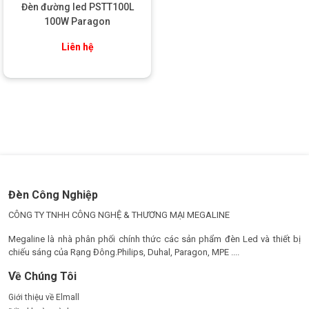
Đèn đường led PSTT100L
cần thiết để đảm bảo ánh sáng phủ đều khu vực cần
100W Paragon
chiếu sáng.
Liên hệ
» Quay lại :
Đèn led công nghiệp
Đèn Công Nghiệp
CÔNG TY TNHH CÔNG NGHỆ & THƯƠNG MẠI MEGALINE
Megaline là nhà phân phối chính thức các sản phẩm đèn Led và thiết bị
chiếu sáng của Rạng Đông.Philips, Duhal, Paragon, MPE ....
Về Chúng Tôi
Giới thiệu về Elmall