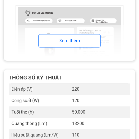
Xem thêm
THÔNG SỐ KỸ THUẬT
Điện áp (V)
220
Đèn led đường D CSD02L 120W Rạng Đông
Công suất (W)
120
Điểm nổi bật trong thông số kỹ thuật
Tuổi thọ (h)
50.000
Hiệu suất quang
: Đèn LED D CSD02L 120W có hiệu
Quang thông (Lm)
13200
suất quang lên đến 130 lm/W, cao hơn so với nhiều
sản phẩm cùng loại trên thị trường. Điều này giúp
Hiệu suất quang (Lm/W)
110