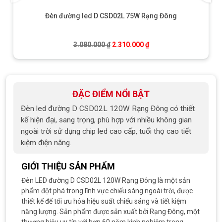
Đèn đường led D CSD02L 75W Rạng Đông
Giá gốc là: 3.080.000 ₫.
Giá hiện tại là: 2.310.0
3.080.000
₫
2.310.000
₫
ĐẶC ĐIỂM NỔI BẬT
Đèn led đường D CSD02L 120W Rạng Đông có t
hiết
kế hiện đại, sang trọng, phù hợp với nhiều không gian
ngoài trời s
ử dụng chip led cao cấp, tuổi thọ cao tiết
kiệm điện năng.
GIỚI THIỆU SẢN PHẨM
Đèn LED đường D CSD02L 120W Rạng Đông là một sản
phẩm đột phá trong lĩnh vực chiếu sáng ngoài trời, được
thiết kế để tối ưu hóa hiệu suất chiếu sáng và tiết kiệm
năng lượng. Sản phẩm được sản xuất bởi Rạng Đông, một