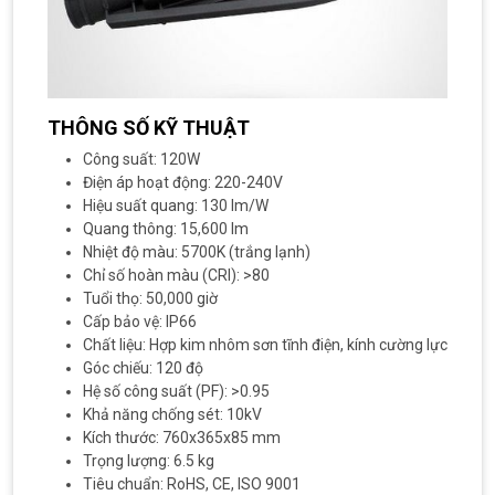
THÔNG SỐ KỸ THUẬT
Công suất: 120W
Điện áp hoạt động: 220-240V
Hiệu suất quang: 130 lm/W
Quang thông: 15,600 lm
Nhiệt độ màu: 5700K (trắng lạnh)
Chỉ số hoàn màu (CRI): >80
Tuổi thọ: 50,000 giờ
Cấp bảo vệ: IP66
Chất liệu: Hợp kim nhôm sơn tĩnh điện, kính cường lực
Góc chiếu: 120 độ
Hệ số công suất (PF): >0.95
Khả năng chống sét: 10kV
Kích thước: 760x365x85 mm
Trọng lượng: 6.5 kg
Tiêu chuẩn: RoHS, CE, ISO 9001