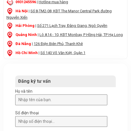
0931245596
|
Hotline mua hàng
Hà Nội
|
Số 8-TM2-08, KĐT The Manor Central Park đường
Nguyễn Xiển
Hải Phòng
|
Số 271 Lạch Tray, Đằng Giang, Ngô Quyền
Quảng Ninh
|
Lô A14 - 10, KĐT Monbay, P Hồng Hải, TP Hạ Long
Đà Nẵng
|
126 Điện Biên Phủ, Thanh Khê
Hồ Chí Minh
|
Số 140 Võ Văn Kiệt, Quận 1
Đăng ký tư vấn
Họ và tên
Số điện thoại