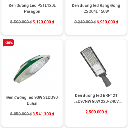
THÔNG SỐ KỸ THUẬT
Đèn đường Led PSTL120L
Đèn đường led Rạng Đông
Thông
Paragon
CSD04L 150W
số kỹ
Giá trị
Giá gốc là: 5.500.000 ₫.
Giá hiện tại là: 5.120.000 ₫.
Giá gốc là: 9.240
Giá hi
5.500.000
₫
5.120.000
₫
9.240.000
₫
6.930.000
₫
thuật
Đèn LED đường D
Tên sản
CSD03L 60W
phẩm
Rạng Đông
-30%
Công
60W
suất
Quang
~7.800 lumen
thông
Hiệu suất
phát
≥130 lm/W
quang
Nhiệt độ
5700K (trắng
Đèn đường led BRP121
màu
Đèn đường led 90W SLDQ90
mát)
LED97NW 80W 220-240V
(CCT)
Duhal
Philips
Chỉ số
2.500.000
₫
Giá gốc là: 5.059.000 ₫.
Giá hiện tại là: 3.541.300 ₫.
5.059.000
₫
3.541.300
₫
hoàn
≥70
màu