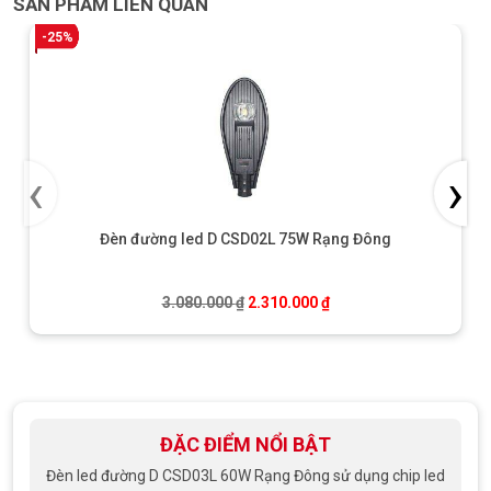
SẢN PHẨM LIÊN QUAN
-25%
‹
›
Đèn đường led D CSD02L 75W Rạng Đông
Giá gốc là: 3.080.000 ₫.
Giá hiện tại là: 2.310.0
3.080.000
₫
2.310.000
₫
ĐẶC ĐIỂM NỔI BẬT
Đèn led đường D CSD03L 60W Rạng Đông sử dụng chip led