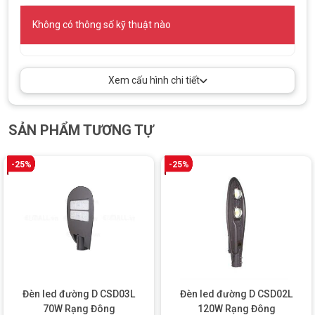
Không có thông số kỹ thuật nào
Xem cấu hình chi tiết
Đèn led đường D CSD03L 60W Rạng Đông
TIÊU CHUẨN BẢO VỆ ĐẠT CHUẨN IP66
SẢN PHẨM TƯƠNG TỰ
Đèn led D CSD03L 60W
đạt tiêu chuẩn
IP66
, tức là có khả năng
chống bụi hoàn toàn và chống nước mạnh mẽ từ mọi hướng.
-25%
-25%
Điều này giúp đèn hoạt động được tốt trong mọi điều kiện thời
tiết, kể cả mưa bão lớn hay khu vực có độ ẩm cao.
Ngoài ra, sản phẩm còn đạt chuẩn
IK08 về khả năng chống va
đập
, bảo vệ được hiệu quả trong quá trình lắp đặt, vận chuyển
và sử dụng lâu dài ngoài trời. Đây là lựa chọn đáng tin cậy cho
các công trình đòi hỏi thiết bị bền bỉ, ít bảo trì.
TIẾT KIỆM NĂNG LƯỢNG VÀ THÂN THIỆN VỚI
Đèn led đường D CSD03L
Đèn led đường D CSD02L
MÔI TRƯỜNG
70W Rạng Đông
120W Rạng Đông