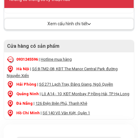
Xem cấu hình chi tiết
Cửa hàng có sản phẩm
0931245596
|
Hotline mua hàng
Hà Nội
|
Số 8-TM2-08, KĐT The Manor Central Park đường
Nguyễn Xiển
Hải Phòng
|
Số 271 Lạch Tray, Đằng Giang, Ngô Quyền
Quảng Ninh
|
Lô A14 - 10, KĐT Monbay, P Hồng Hải, TP Hạ Long
Đà Nẵng
|
126 Điện Biên Phủ, Thanh Khê
Hồ Chí Minh
|
Số 140 Võ Văn Kiệt, Quận 1