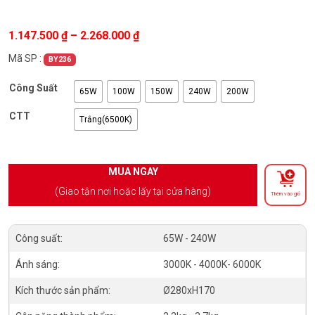
Khoảng giá: từ 1.147.500 ₫ đến 2.
1.147.500
₫
–
2.268.000
₫
Mã SP :
BY236
Công Suất
65W
100W
150W
240W
200W
CTT
Trắng(6500K)
MUA NGAY
(Giao tận nơi hoặc lấy tại cửa hàng)
Thêm vào giỏ
Công suất:
65W - 240W
Ánh sáng:
3000K - 4000K- 6000K
Kích thước sản phẩm:
Ø280xH170