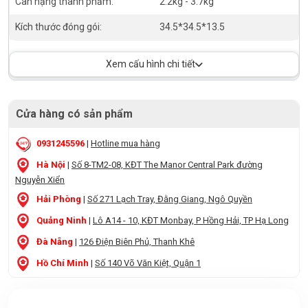
Cân nặng thành phẩm:
2.2kg - 3.7kg
Kích thước đóng gói:
34.5*34.5*13.5
Xem cấu hình chi tiết
Cửa hàng có sản phẩm
0931245596
|
Hotline mua hàng
Hà Nội
|
Số 8-TM2-08, KĐT The Manor Central Park đường
Nguyễn Xiển
Hải Phòng
|
Số 271 Lạch Tray, Đằng Giang, Ngô Quyền
Quảng Ninh
|
Lô A14 - 10, KĐT Monbay, P Hồng Hải, TP Hạ Long
Đà Nẵng
|
126 Điện Biên Phủ, Thanh Khê
Hồ Chí Minh
|
Số 140 Võ Văn Kiệt, Quận 1