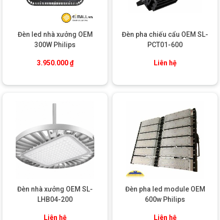
trở nên đơn giản và nhanh chóng. Đây là một yếu tố quan
trọng khi so sánh với các loại đèn công nghiệp truyền
thống, vốn có trọng lượng khá lớn và khó lắp đặt.
Đèn led nhà xưởng OEM
Đèn pha chiếu cẩu OEM SL-
Kích thước đóng gói
: 34.5
34.5
13.5 cm
300W Philips
PCT01-600
Kích thước đóng gói của sản phẩm là 34.5
34.5
13.5 cm,
giúp bảo vệ đèn trong quá trình vận chuyển, đồng thời dễ
3.950.000
₫
Liên hệ
dàng lưu trữ và vận chuyển tới các công trình, nhà xưởng.
Đèn nhà xưởng OEM SL-
Đèn pha led module OEM
LHB04-200
600w Philips
Liên hệ
Liên hệ