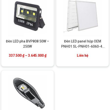
Đèn LED pha BVP808 50W –
Đèn LED panel hộp OEM
250W
PNH01 SL-PNH01-6060-42
42W
Khoảng giá: từ 337.500 ₫ đến 3.645.000
337.500
₫
–
3.645.000
₫
Liên hệ
⇒ Xem thêm :
Đèn led nhà xưởng OEM Philips
ỨNG DỤNG CỦA ĐÈN LED NHÀ XƯỞNG BY236
P65 – P240
Đèn LED Nhà Xưởng BY236 P65 – P240 có thể được sử dụng
trong nhiều loại hình công việc và môi trường công nghiệp khác
nhau. Dưới đây là một số ứng dụng tiêu biểu của sản phẩm:
Nhà xưởng sản xuất