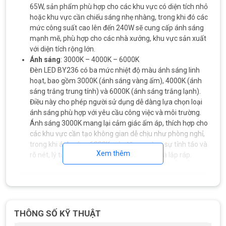
65W, sản phẩm phù hợp cho các khu vực có diện tích nhỏ
hoặc khu vực cần chiếu sáng nhẹ nhàng, trong khi đó các
mức công suất cao lên đến 240W sẽ cung cấp ánh sáng
mạnh mẽ, phù hợp cho các nhà xưởng, khu vực sản xuất
với diện tích rộng lớn.
Ánh sáng
: 3000K – 4000K – 6000K
Đèn LED BY236 có ba mức nhiệt độ màu ánh sáng linh
hoạt, bao gồm 3000K (ánh sáng vàng ấm), 4000K (ánh
sáng trắng trung tính) và 6000K (ánh sáng trắng lạnh).
Điều này cho phép người sử dụng dễ dàng lựa chọn loại
ánh sáng phù hợp với yêu cầu công việc và môi trường.
Ánh sáng 3000K mang lại cảm giác ấm áp, thích hợp cho
các khu vực cần tạo không gian dễ chịu như phòng nghỉ,
trong khi ánh sáng 6000K giúp tăng cường sự tỉnh táo và
Xem thêm
rõ nét, lý tưởng cho các khu vực sản xuất và lắp ráp.
THÔNG SỐ KỸ THUẬT