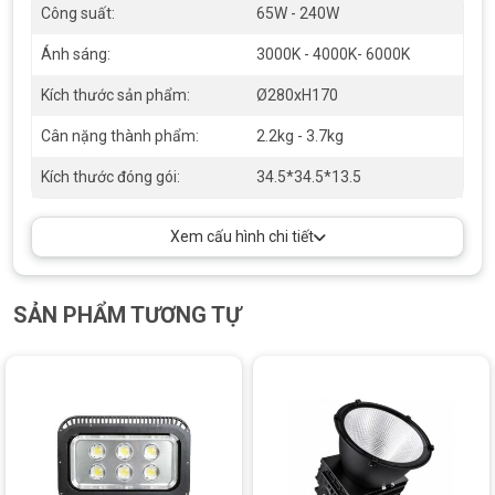
Công suất:
65W - 240W
Ánh sáng:
3000K - 4000K- 6000K
Kích thước sản phẩm:
Ø280xH170
Cân nặng thành phẩm:
2.2kg - 3.7kg
Kích thước đóng gói:
34.5*34.5*13.5
Đèn LED nhà xưởng BY236 65W – 240W
Xem cấu hình chi tiết
Kích thước sản phẩm
: Ø280 x H170
Đèn LED BY236 có kích thước phù hợp để lắp đặt trong
SẢN PHẨM TƯƠNG TỰ
các không gian công nghiệp mà không chiếm quá nhiều
diện tích. Đường kính 280mm và chiều cao 170mm giúp
đèn có thể được gắn trên trần hoặc tường mà không gây
vướng víu hay cản trở công việc. Thiết kế này cũng giúp
sản phẩm dễ dàng lắp đặt và vận hành.
Cân nặng thành phẩm
: 2.2kg – 3.7kg
Trọng lượng của đèn LED BY236 dao động từ 2.2kg đến
3.7kg tùy vào công suất, giúp việc vận chuyển và lắp đặt