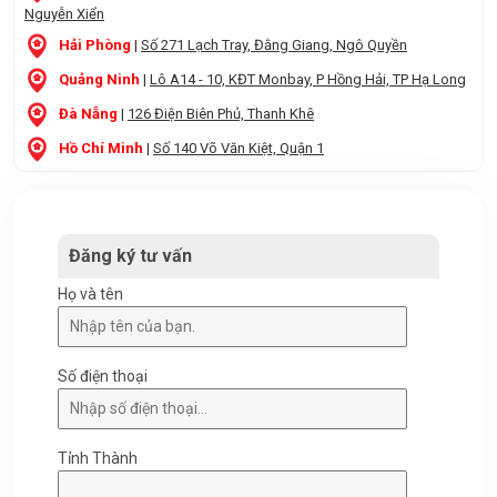
Nguyễn Xiển
Hải Phòng
|
Số 271 Lạch Tray, Đằng Giang, Ngô Quyền
Quảng Ninh
|
Lô A14 - 10, KĐT Monbay, P Hồng Hải, TP Hạ Long
Đà Nẵng
|
126 Điện Biên Phủ, Thanh Khê
Hồ Chí Minh
|
Số 140 Võ Văn Kiệt, Quận 1
Đăng ký tư vấn
Họ và tên
Số điện thoại
Tỉnh Thành