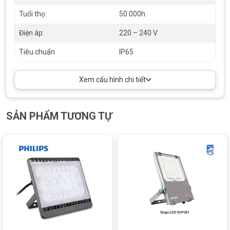
Tuổi thọ:
50.000h
Điện áp:
220 – 240 V
Tiêu Chuẩn Bảo Vệ Chống Nước
Tiêu chuẩn
IP65
Với
tiêu chuẩn IP66
, đèn BVP361 có khả năng
chống nước
Xem cấu hình chi tiết
hoàn toàn và kháng bụi tuyệt đối
, giúp hoạt động được ổn
định trong điều kiện mưa lớn, bụi bẩn hoặc độ ẩm cao. Đèn
được thiết kế kín khít, không lo nước mưa hay côn trùng xâm
nhập vào bên trong gây chập điện hoặc ảnh hưởng đến chip
SẢN PHẨM TƯƠNG TỰ
led.
Sản phẩm cũng đáp ứng các tiêu chuẩn an toàn điện và cơ khí
nghiêm ngặt như
CE, RoHS, IEC
, đảm bảo chất lượng và độ an
toàn tuyệt đối khi lắp đặt và sử dụng trong các công trình
chuyên nghiệp.
TIẾT KIỆM NĂNG LƯỢNG VÀ THÂN THIỆN MÔI
TRƯỜNG
Đèn pha BVP361 Philips
giúp
tiết kiệm lên đến 60–70% điện
năng
so với các loại đèn truyền thống như halogen hoặc metal