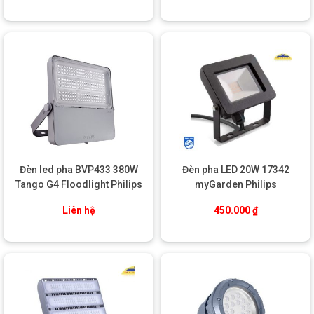
HƯỚNG DẪN LẮP ĐẶT VÀ SỬ DỤNG
Chuẩn bị:
Dụng cụ cơ bản: khoan, tua vít, băng keo điện
Kiểm tra đèn và đảm bảo được nguồn điện ổn định
Lắp đặt:
Xác định vị trí lắp đèn phù hợp (cao 4 – 10m tùy công
suất).
Gắn khung đèn cố định vào tường, trụ, hoặc giá đỡ chắc
chắn.
Đèn led pha BVP433 380W
Đèn pha LED 20W 17342
Kết nối dây nguồn theo hướng dẫn: Pha (L), trung tính (N),
Tango G4 Floodlight Philips
myGarden Philips
tiếp địa (E).
Điều chỉnh góc chiếu phù hợp và siết chặt các vít cố định.
Liên hệ
450.000
₫
Lưu ý sử dụng:
Không lắp đặt đèn ở nơi ngập nước.
Vệ sinh mặt kính định kỳ 3–6 tháng/lần để đảm bảo hiệu
suất chiếu sáng.
Không tự ý tháo rời đèn khi không có chuyên môn.