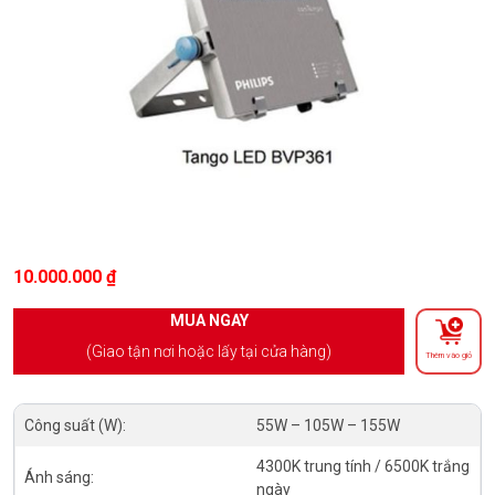
10.000.000
₫
MUA NGAY
(Giao tận nơi hoặc lấy tại cửa hàng)
Thêm vào giỏ
Công suất (W):
55W – 105W – 155W
4300K trung tính / 6500K trắng
Ánh sáng:
ngày