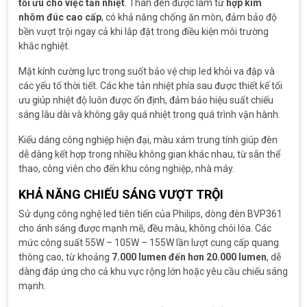
tối ưu cho việc tản nhiệt
. Thân đèn được làm từ
hợp kim
nhôm đúc cao cấp
, có khả năng chống ăn mòn, đảm bảo độ
bền vượt trội ngay cả khi lắp đặt trong điều kiện môi trường
khắc nghiệt.
Mặt kính cường lực trong suốt bảo vệ chip led khỏi va đập và
các yếu tố thời tiết. Các khe tản nhiệt phía sau được thiết kế tối
ưu giúp nhiệt độ luôn được ổn định, đảm bảo hiệu suất chiếu
sáng lâu dài và không gây quá nhiệt trong quá trình vận hành.
Kiểu dáng công nghiệp hiện đại, màu xám trung tính giúp đèn
dễ dàng kết hợp trong nhiều không gian khác nhau, từ sân thể
thao, công viên cho đến khu công nghiệp, nhà máy.
KHẢ NĂNG CHIẾU SÁNG VƯỢT TRỘI
Sử dụng công nghệ led tiên tiến của Philips, dòng đèn BVP361
cho ánh sáng được mạnh mẽ, đều màu, không chói lóa. Các
mức công suất 55W – 105W – 155W lần lượt cung cấp quang
thông cao, từ khoảng
7.000 lumen đến hơn 20.000 lumen
, dễ
dàng đáp ứng cho cả khu vực rộng lớn hoặc yêu cầu chiếu sáng
mạnh.