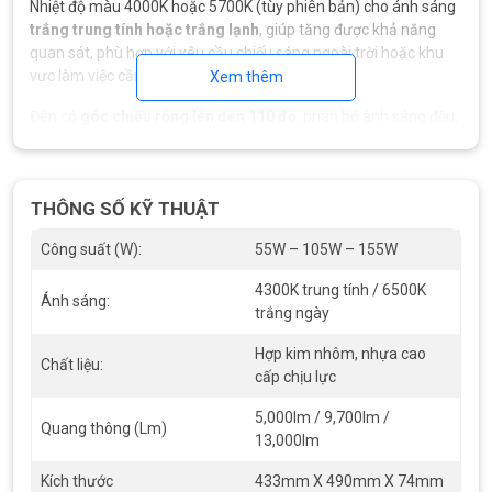
Nhiệt độ màu 4000K hoặc 5700K (tùy phiên bản) cho ánh sáng
trắng trung tính hoặc trắng lạnh
, giúp tăng được khả năng
quan sát, phù hợp với yêu cầu chiếu sáng ngoài trời hoặc khu
vực làm việc cần độ sáng cao.
Xem thêm
Đèn có
góc chiếu rộng lên đến 110 độ
, phân bố ánh sáng đều,
giảm được hiện tượng vùng sáng – vùng tối rõ rệt, nâng cao
hiệu quả chiếu sáng tổng thể.
TIÊU CHUẨN BẢO VỆ CHỐNG NƯỚC – BỤI
THÔNG SỐ KỸ THUẬT
CHUẨN IP66
Công suất (W):
55W – 105W – 155W
4300K trung tính / 6500K
Ánh sáng:
trắng ngày
Hợp kim nhôm, nhựa cao
Chất liệu:
cấp chịu lực
5,000lm / 9,700lm /
Quang thông (Lm)
13,000lm
Kích thước
433mm X 490mm X 74mm