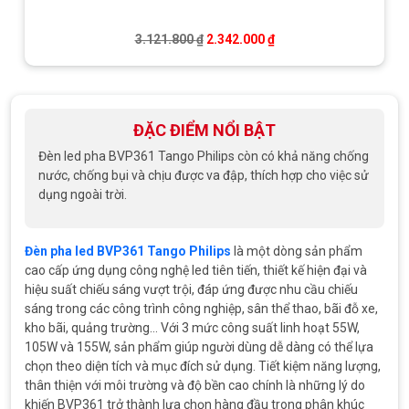
Giá gốc là: 3.121.800 ₫.
Giá hiện tại là: 2.342.0
3.121.800
₫
2.342.000
₫
ĐẶC ĐIỂM NỔI BẬT
Đèn led pha BVP361 Tango Philips còn có khả năng chống
nước, chống bụi và chịu được va đập, thích hợp cho việc sử
dụng ngoài trời.
Đèn pha led BVP361 Tango Philips
là một dòng sản phẩm
cao cấp ứng dụng công nghệ led tiên tiến, thiết kế hiện đại và
hiệu suất chiếu sáng vượt trội, đáp ứng được nhu cầu chiếu
sáng trong các công trình công nghiệp, sân thể thao, bãi đỗ xe,
kho bãi, quảng trường… Với 3 mức công suất linh hoạt 55W,
105W và 155W, sản phẩm giúp người dùng dễ dàng có thể lựa
chọn theo diện tích và mục đích sử dụng. Tiết kiệm năng lượng,
thân thiện với môi trường và độ bền cao chính là những lý do
khiến BVP361 trở thành lựa chọn hàng đầu trong phân khúc