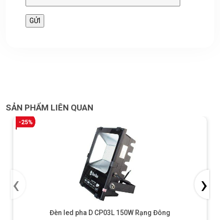
SẢN PHẨM LIÊN QUAN
-25%
‹
›
Đèn led pha D CP03L 150W Rạng Đông