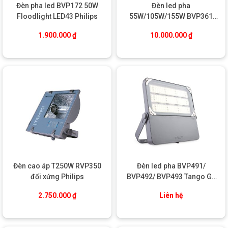
Đèn pha led BVP172 50W
Đèn led pha
halide. Nhờ hiệu suất phát quang cao và khả năng chuyển đổi
Floodlight LED43 Philips
55W/105W/155W BVP361
điện năng tối ưu, đèn duy trì ánh sáng mạnh trong khi tiêu thụ
Tango Philips
điện rất thấp.
1.900.000
₫
10.000.000
₫
Ngoài ra, công nghệ led không chứa thủy ngân, không phát ra
tia UV hay hồng ngoại, hoàn toàn
thân thiện với sức khỏe
người dùng và môi trường
. Với tuổi thọ lên tới
50.000 giờ
, sản
phẩm giúp giảm được chi phí bảo trì, thay thế lâu dài.
ỨNG DỤNG ĐA DẠNG
Đèn cao áp T250W RVP350
Đèn led pha BVP491/
đối xứng Philips
BVP492/ BVP493 Tango G4
Floodlight Philips
2.750.000
₫
Liên hệ