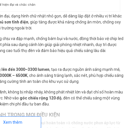
kế hiện đại và chắc chắn
n đại, dạng hình chữ nhật nhỏ gọn, dễ dàng lắp đặt ở nhiều vị trí khác
ủ sơn tĩnh điện
, giúp tăng được khả năng chống ăn mòn, chống oxy
 trường ngoài trời.
ng chịu va đập mạnh, chống bám bụi và nước, đồng thời bảo vệ chip led
t phía sau dạng cánh lớn giúp giải phóng nhiệt nhanh, duy trì được
âng cao tuổi thọ đèn và đảm bảo hiệu quả chiếu sáng lâu dài.
 lên đến 3000–3300 lumen
, tạo ra được nguồn ánh sáng mạnh mẽ,
3000K – 6500K
, cho ánh sáng trắng lạnh, sắc nét, phù hợp chiếu sáng
tăng cường tính an toàn cho khu vực sử dụng.
ịnh, không bị nhấp nháy, không phát nhiệt lớn và đạt chỉ số hoàn màu
hực. Nhờ vào
góc chiếu rộng 120 độ
, đèn có thể chiếu sáng một vùng
kiệm chi phí đầu tư ban đầu.
NH TRONG MỌI ĐIỀU KIỆN
Xem thêm
65
, giúp thiết bị
chống bụi hoàn toàn
và
chống nước phun áp lực từ