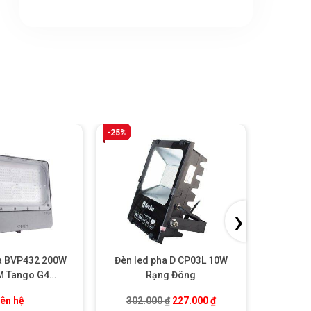
-25%
-25%
›
ha BVP432 200W
Đèn led pha D CP03L 10W
Đèn le
 Tango G4
Rạng Đông
ght Philips
00 ₫.
Giá gốc là: 302.000 ₫.
Giá hiện tại là: 227.00
iên hệ
302.000
₫
227.000
₫
416