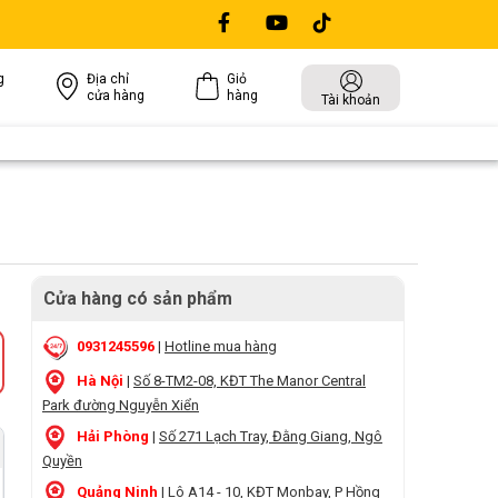
g
Địa chỉ
Giỏ
cửa hàng
hàng
Tài khoản
Cửa hàng có sản phẩm
0931245596
|
Hotline mua hàng
Hà Nội
|
Số 8-TM2-08, KĐT The Manor Central
Park đường Nguyễn Xiển
Hải Phòng
|
Số 271 Lạch Tray, Đằng Giang, Ngô
Quyền
Quảng Ninh
|
Lô A14 - 10, KĐT Monbay, P Hồng