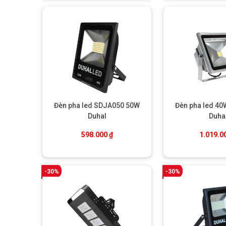
Đèn pha led SDJA050 50W
Đèn pha led 4
Duhal
Duha
598.000
₫
1.019.0
-30%
-30%