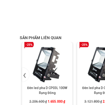
SẢN PHẨM LIÊN QUAN
-25%
-25%
‹
Đèn led pha D CP03L 100W
Đèn led pha D
Rạng Đông
Rạng 
Giá gốc là: 2.206.600 ₫.
Giá hiện tại là: 1.655.000 ₫
G
2.206.600
₫
1.655.000
₫
3.121.800
₫
2