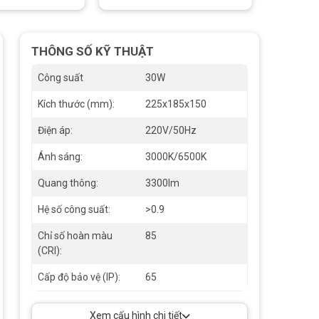
THÔNG SỐ KỸ THUẬT
Công suất
30W
Kích thước (mm):
225x185x150
Điện áp:
220V/50Hz
Ánh sáng:
3000K/6500K
Quang thông:
3300lm
Hệ số công suất:
>0.9
Chỉ số hoàn màu
85
(CRI):
Cấp độ bảo vệ (IP):
65
Xem cấu hình chi tiết