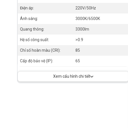
Điện áp:
220V/50Hz
Ánh sáng:
3000K/6500K
Quang thông:
3300lm
Hệ số công suất:
>0.9
Chỉ số hoàn màu (CRI):
85
Cấp độ bảo vệ (IP):
65
Xem cấu hình chi tiết