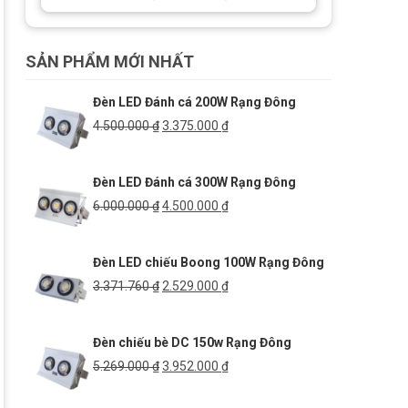
SẢN PHẨM MỚI NHẤT
Đèn LED Đánh cá 200W Rạng Đông
Giá
Giá
4.500.000
₫
3.375.000
₫
gốc
hiện
là:
tại
Đèn LED Đánh cá 300W Rạng Đông
4.500.000 ₫.
là:
3.375.000 ₫.
Giá
Giá
6.000.000
₫
4.500.000
₫
gốc
hiện
là:
tại
Đèn LED chiếu Boong 100W Rạng Đông
6.000.000 ₫.
là:
4.500.000 ₫.
Giá
Giá
3.371.760
₫
2.529.000
₫
gốc
hiện
là:
tại
Đèn chiếu bè DC 150w Rạng Đông
3.371.760 ₫.
là:
2.529.000 ₫.
Giá
Giá
5.269.000
₫
3.952.000
₫
gốc
hiện
là:
tại