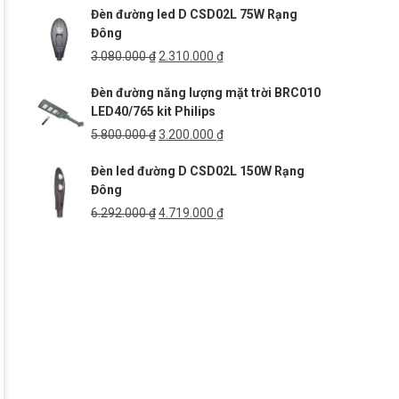
Đèn đường led D CSD02L 75W Rạng
5.269.000 ₫.
là:
Đông
3.952.000 ₫.
Giá
Giá
3.080.000
₫
2.310.000
₫
gốc
hiện
Đèn đường năng lượng mặt trời BRC010
là:
tại
LED40/765 kit Philips
3.080.000 ₫.
là:
2.310.000 ₫.
Giá
Giá
5.800.000
₫
3.200.000
₫
gốc
hiện
Đèn led đường D CSD02L 150W Rạng
là:
tại
Đông
5.800.000 ₫.
là:
3.200.000 ₫.
Giá
Giá
6.292.000
₫
4.719.000
₫
gốc
hiện
là:
tại
6.292.000 ₫.
là:
4.719.000 ₫.