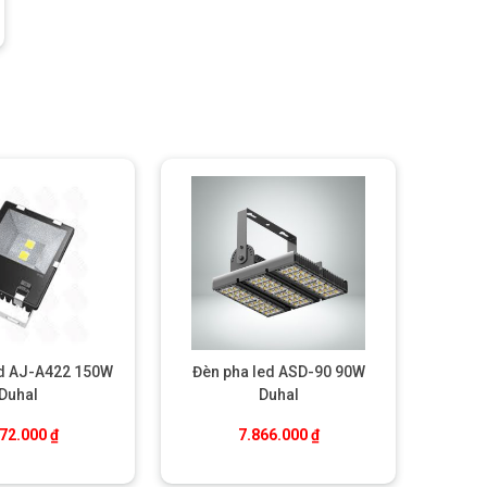
ed AJ-A422 150W
Đèn pha led ASD-90 90W
Duhal
Duhal
00 ₫.
572.000
₫
7.866.000
₫