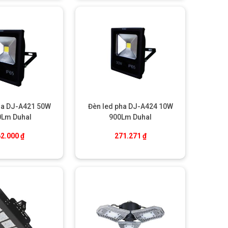
ha DJ-A421 50W
Đèn led pha DJ-A424 10W
0Lm Duhal
900Lm Duhal
62.000
₫
271.271
₫