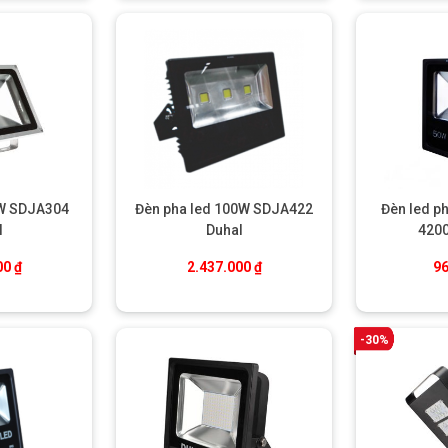
0W SDJA304
Đèn pha led 100W SDJA422
Đèn led p
l
Duhal
420
00
₫
2.437.000
₫
9
-30%