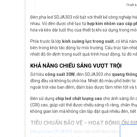
Thiết 
Đèn pha led SDJA303 nổi bật với thiết kế công nghiệp hiệ
nhau. Vỏ đèn được chế tạo từ
hợp kim nhôm cao cấp ph
hóa và kéo dài tuổi thọ của thiết bị khi sử dụng trong môi
Phía trước là lớp
kính cường lực trong suốt
, có khả nă
bên trong khỏi tác động từ môi trường. Cấu trúc tản nhiệ
nhiệt độ ổn định trong suốt quá trình hoạt động, từ đó n
KHẢ NĂNG CHIẾU SÁNG VƯỢT TRỘI
Sở hữu
công suất 30W
, đèn SDJA303 cho
quang thông
đồng đều và không bị chói lóa. Nhiệt độ màu phổ biến từ
ngoài trời vào ban đêm, đảm bảo được tầm nhìn tốt và 
Đèn sử dụng
chip led chất lượng cao
cho ánh sáng ổn đ
(CRI) cao, giúp vật thể được chiếu sáng rõ ràng, chân t
không gian lớn mà không cần lắp đặt quá nhiều đèn, tiết 
TIÊU CHUẨN BẢO VỆ – HOẠT ĐỘNG ỔN ĐỊ
Đèn pha led SDJA303
được sản xuất theo tiêu chuẩn
IP