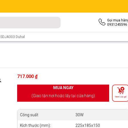
Gọi mua hàn
0931245596
 SDJA303 Duhal
717.000
₫
MUA NGAY
(Giao tận nơi hoặc lấy tại cửa hàng)
Thêm vào giỏ
Công suất
30W
Kích thước (mm):
225x185x150