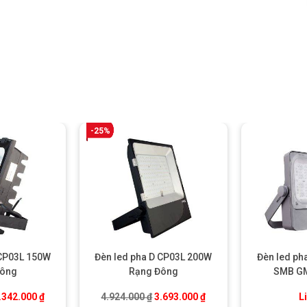
-25%
 CP03L 150W
Đèn led pha D CP03L 200W
Đèn led p
Đông
Rạng Đông
SMB GM
Floodli
.
iá gốc là: 3.121.800 ₫.
Giá hiện tại là: 2.342.000 ₫.
Giá gốc là: 4.924.000 ₫.
Giá hiện tại là: 3.693.0
.342.000
₫
4.924.000
₫
3.693.000
₫
L