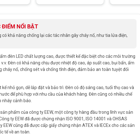
 ĐIỂM NỔI BẬT
 khả năng chống lại các tác nhân gây cháy nổ, như tia lửa điện,
ẩm đèn LED chất lượng cao, được thiết kế đặc biệt cho các môi trường
v.v. Đèn có khả năng chịu được nhiệt độ cao, áp suất cao, bụi bẩn, ẩm
 cháy nổ, chống sét và chống tĩnh điện, đảm bảo an toàn tuyệt đối
 nhỏ gọn, dễ lắp đặt và bảo trì. Đèn có độ sáng cao, tuổi thọ cao và
h thước để phù hợp với nhu cầu của khách hàng. Đèn cũng có nhiều chế
ấp nháy cảnh báo.
ản phẩm của công ty EEW, một công ty hàng đầu trong lĩnh vực sản
p. Công ty EEW đã được chứng nhận ISO 9001, ISO 14001 và OHSAS
ty EEW cũng đã được cấp giấy chứng nhận ATEX và IECEx cho các sản
 tế về an toàn.