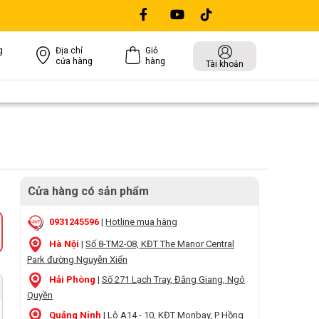
g
Địa chỉ
Giỏ
cửa hàng
hàng
Tài khoản
Cửa hàng có sản phẩm
0931245596
|
Hotline mua hàng
Hà Nội
|
Số 8-TM2-08, KĐT The Manor Central
Park đường Nguyễn Xiển
Hải Phòng
|
Số 271 Lạch Tray, Đằng Giang, Ngô
Quyền
Quảng Ninh
|
Lô A14 - 10, KĐT Monbay, P Hồng