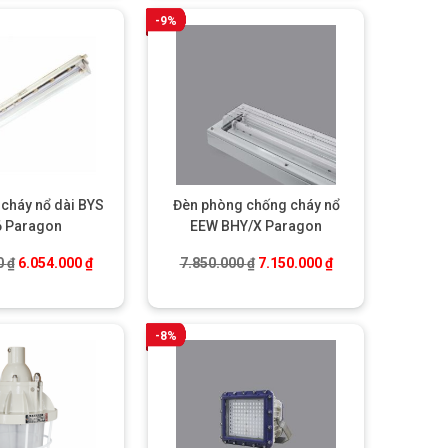
-9%
cháy nổ dài BYS
Đèn phòng chống cháy nổ
6 Paragon
EEW BHY/X Paragon
.000 ₫.
Giá gốc là: 7.834.000 ₫.
Giá hiện tại là: 6.054.000 ₫.
Giá gốc là: 7.850.000 ₫.
Giá hiện tại là: 7.
0
₫
6.054.000
₫
7.850.000
₫
7.150.000
₫
-8%