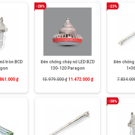
-28%
-23%
nổ tròn BCD
Đèn chống cháy nổ LED BZD
Đèn chống 
agon
130-120 Paragon
1×3
á gốc là: 4.365.000 ₫.
Giá hiện tại là: 2.861.000 ₫.
Giá gốc là: 15.979.000 ₫.
Giá hiện tại là: 11.472
.861.000
₫
15.979.000
₫
11.472.000
₫
7.834.00
-38%