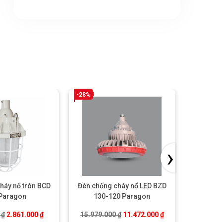
-28%
-34%
›
háy nổ tròn BCD
Đèn chống cháy nổ LED BZD
Đèn chố
Paragon
130-120 Paragon
13
00 ₫.
Giá gốc là: 4.365.000 ₫.
Giá hiện tại là: 2.861.000 ₫.
Giá gốc là: 15.979.000 ₫.
Giá hiện tại là: 11
0
₫
2.861.000
₫
15.979.000
₫
11.472.000
₫
12.271