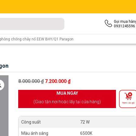
Gọi mua hàn
0931245596
 phòng chống cháy nổ EEW BHY/Q1 Paragon
gon
Giá gốc là: 8.000.000 ₫.
Giá hiện tại là: 7.200.000 ₫.
8.000.000
₫
7.200.000
₫
MUA NGAY
(Giao tận nơi hoặc lấy tại cửa hàng)
Thêm vào giỏ
Công suất
72 W
Màu ánh sáng
6500K