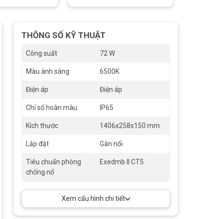
THÔNG SỐ KỸ THUẬT
Công suất
72 W
Màu ánh sáng
6500K
Điện áp
Điện áp
Chỉ số hoàn màu
IP65
Kích thước
1406x258x150 mm
Lắp đặt
Gắn nổi
Tiêu chuẩn phòng
Exedmb II CT5
chống nổ
Xem cấu hình chi tiết