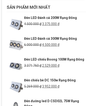
SẢN PHẨM MỚI NHẤT
Đèn LED Đánh cá 200W Rạng Đông
Giá
Giá
4.500.000
₫
3.375.000
₫
gốc
hiện
là:
tại
Đèn LED Đánh cá 300W Rạng Đông
4.500.000 ₫.
là:
3.375.000 ₫.
Giá
Giá
6.000.000
₫
4.500.000
₫
gốc
hiện
là:
tại
Đèn LED chiếu Boong 100W Rạng Đông
6.000.000 ₫.
là:
4.500.000 ₫.
Giá
Giá
3.371.760
₫
2.529.000
₫
gốc
hiện
là:
tại
Đèn chiếu bè DC 150w Rạng Đông
3.371.760 ₫.
là:
2.529.000 ₫.
Giá
Giá
5.269.000
₫
3.952.000
₫
gốc
hiện
là:
tại
Đèn đường led D CSD02L 75W Rạng
5.269.000 ₫.
là: