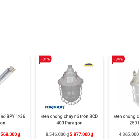
-31%
-34%
 nổ BPY 1×36
Đèn chống cháy nổ tròn BCD
Đèn chống c
gon
400 Paragon
250 
.
iá gốc là: 2.091.000 ₫.
Giá hiện tại là: 1.568.000 ₫.
Giá gốc là: 8.546.000 ₫.
Giá hiện tại là: 5.877.0
.568.000
₫
8.546.000
₫
5.877.000
₫
4.365.00