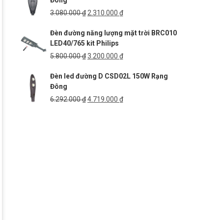
Đông
3.952.000 ₫.
Giá
Giá
3.080.000
₫
2.310.000
₫
gốc
hiện
Đèn đường năng lượng mặt trời BRC010
là:
tại
LED40/765 kit Philips
3.080.000 ₫.
là:
2.310.000 ₫.
Giá
Giá
5.800.000
₫
3.200.000
₫
gốc
hiện
Đèn led đường D CSD02L 150W Rạng
là:
tại
Đông
5.800.000 ₫.
là:
3.200.000 ₫.
Giá
Giá
6.292.000
₫
4.719.000
₫
gốc
hiện
là:
tại
6.292.000 ₫.
là:
4.719.000 ₫.