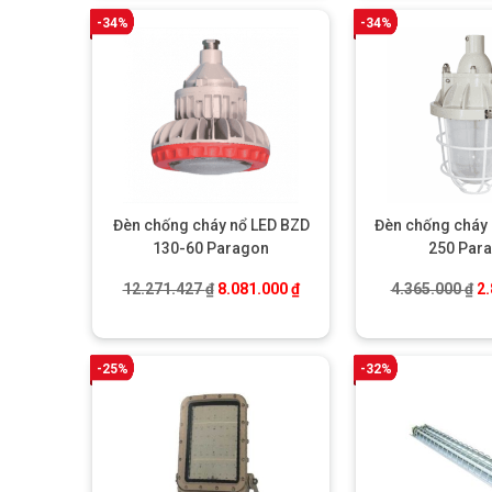
-34%
-34%
Đèn chống cháy nổ LED BZD
Đèn chống cháy 
130-60 Paragon
250 Par
Giá gốc là: 12.271.427 ₫.
Giá hiện tại là: 8.081.000 ₫.
Gi
12.271.427
₫
8.081.000
₫
4.365.000
₫
2
-25%
-32%