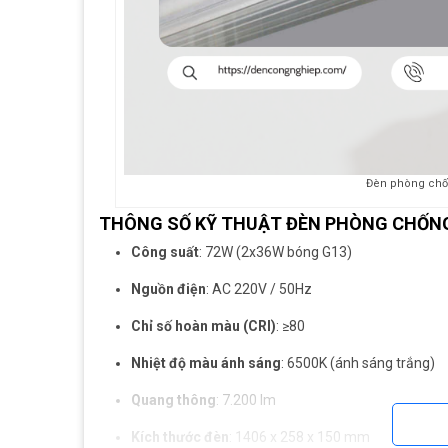
Đèn phòng chố
THÔNG SỐ KỸ THUẬT ĐÈN PHÒNG CHỐNG
Công suất
: 72W (2x36W bóng G13)
Nguồn điện
: AC 220V / 50Hz
Chỉ số hoàn màu (CRI)
: ≥80
Nhiệt độ màu ánh sáng
: 6500K (ánh sáng trắng)
Quang thông
: 7.200 lm
Kích thước đèn
: 1406 x 258 x 150 mm