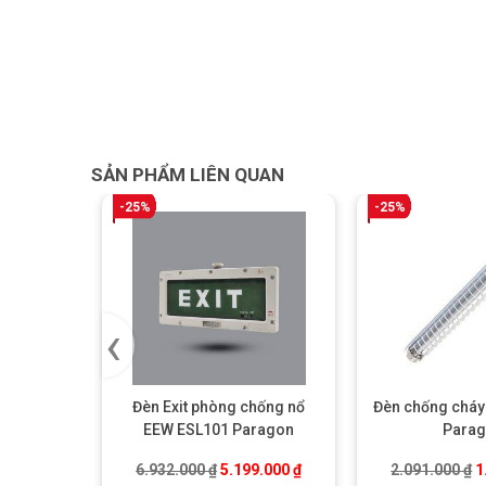
SẢN PHẨM LIÊN QUAN
-25%
-25%
‹
Đèn Exit phòng chống nổ
Đèn chống cháy
EEW ESL101 Paragon
Para
Giá gốc là: 6.932.000 ₫.
Giá hiện tại là: 5.199.000 ₫
G
6.932.000
₫
5.199.000
₫
2.091.000
₫
1