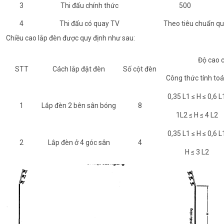
3
Thi đấu chính thức
500
4
Thi đấu có quay TV
Theo tiêu chuẩn qu
Chiều cao lắp đèn được quy định như sau:
Độ cao c
STT
Cách lắp đặt đèn
Số cột đèn
Công thức tính to
0,35 L1 ≤ H ≤ 0,6 L
1
Lắp đèn 2 bên sân bóng
8
1L2 ≤ H ≤ 4 L2
0,35 L1 ≤ H ≤ 0,6 L
2
Lắp đèn ở 4 góc sân
4
H ≤ 3 L2