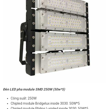
Đèn LED pha module SMD 250W (50w*5)
Công suất: 250W
Chipled module Bridgelux inside 3030: 50W*5
Chipled module Philips Lumiled inside 3030: 50W*5