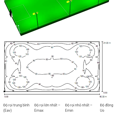
Độ rọi trung bình
Độ rọi lớn nhất –
Độ rọi nhỏ nhất –
Độ đồng 
(Eav)
Emax
Emin
Uo