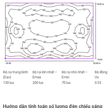
Độ rọi trung bình
Độ rọi lớn nhất –
Độ rọi nhỏ nhất –
Độ đồng 
(Eav)
Emax
Emin
Uo
130 lux
200 lux
70 lux
0.53
Hướng dẫn tính toán số lượng đèn chiếu sáng