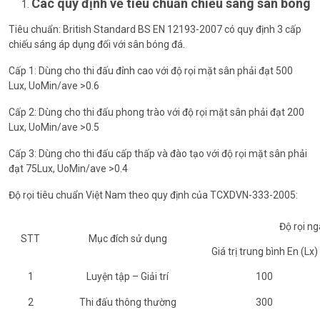
Các quy định về tiêu chuẩn chiếu sáng sân bóng
Tiêu chuẩn: British Standard BS EN 12193-2007 có quy định 3 cấp
chiếu sáng áp dụng đối với sân bóng đá.
Cấp 1: Dùng cho thi đấu đỉnh cao với độ rọi mặt sân phải đạt 500
Lux, UoMin/ave >0.6
Cấp 2: Dùng cho thi đấu phong trào với độ rọi mặt sân phải đạt 200
Lux, UoMin/ave >0.5
Cấp 3: Dùng cho thi đấu cấp thấp và đào tạo với độ rọi mặt sân phải
đạt 75Lux, UoMin/ave >0.4
Độ rọi tiêu chuẩn Việt Nam theo quy định của TCXDVN-333-2005:
Độ rọi n
STT
Mục đích sử dụng
Giá trị trung bình En (Lx)
1
Luyện tập – Giải trí
100
2
Thi đấu thông thường
300