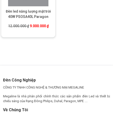
sẽ tiết kiệm đáng kể chi phí điện hàng tháng. Đây là lợi thế rất
lớn đối với các công trình ngoài trời cần lắp nhiều đèn chiếu
sáng.
Đèn led năng lượng mặt trời
40W PSOSA40L Paragon
Giá gốc là: 12.000.000 ₫.
Giá hiện tại là: 9.000.000 ₫.
12.000.000
₫
9.000.000
₫
Đèn Công Nghiệp
CÔNG TY TNHH CÔNG NGHỆ & THƯƠNG MẠI MEGALINE
Megaline là nhà phân phối chính thức các sản phẩm đèn Led và thiết bị
chiếu sáng của Rạng Đông.Philips, Duhal, Paragon, MPE ....
Về Chúng Tôi