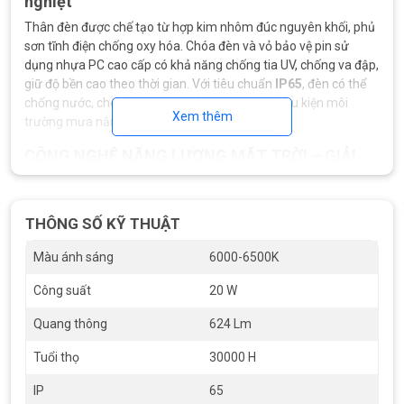
nghiệt
Thân đèn được chế tạo từ hợp kim nhôm đúc nguyên khối, phủ
sơn tĩnh điện chống oxy hóa. Chóa đèn và vỏ bảo vệ pin sử
dụng nhựa PC cao cấp có khả năng chống tia UV, chống va đập,
giữ độ bền cao theo thời gian. Với tiêu chuẩn
IP65
, đèn có thể
chống nước, chống bụi hiệu quả, phù hợp với điều kiện môi
Xem thêm
trường mưa nắng thất thường như ở Việt Nam.
CÔNG NGHỆ NĂNG LƯỢNG MẶT TRỜI – GIẢI
PHÁP TIẾT KIỆM VÀ XANH
THÔNG SỐ KỸ THUẬT
Màu ánh sáng
6000-6500K
Công suất
20 W
Quang thông
624 Lm
Tuổi thọ
30000 H
IP
65