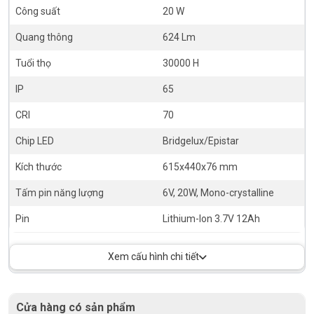
Công suất
20 W
Quang thông
624 Lm
Tuổi thọ
30000 H
IP
65
CRI
70
Chip LED
Bridgelux/Epistar
Kích thước
615x440x76 mm
Tấm pin năng lượng
6V, 20W, Mono-crystalline
Pin
Lithium-Ion 3.7V 12Ah
Xem cấu hình chi tiết
Cửa hàng có sản phẩm