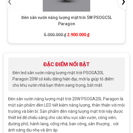
‹
›
Đèn sân vườn năng lượng mặt trời 5W PSOGC5L
Paragon
Giá gốc là: 5.000.000 ₫.
Giá hiện tại là: 2.900.0
5.000.000
₫
2.900.000
₫
ĐẶC ĐIỂM NỔI BẬT
Đèn led sân vườn năng lượng mặt trời PSOGA20L
Paragon 20W có kiểu dáng hiện đại, mới lạ giúp tô điểm
cho khu vườn nhà bạn thêm sang trọng, bắt mắt.
Đèn sân vườn năng lượng mặt trời 20W PSOGA20L Paragon là
một sản phẩm đèn LED tiết kiệm năng lượng, thân thiện với môi
trường và bền bỉ. Sản phẩm đèn năng lượng mặt trời này được
thiết kế để chiếu sáng cho các khu vực sân vườn, công viên,
đường phố, hành lang, cổng nhà, ban công, sân thượng… với
ánh sáng dịu nhẹ và ấm áp.