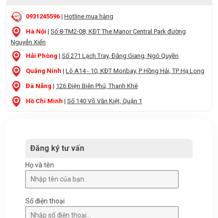
0931245596
|
Hotline mua hàng
Hà Nội
|
Số 8-TM2-08, KĐT The Manor Central Park đường
Nguyễn Xiển
Hải Phòng
|
Số 271 Lạch Tray, Đằng Giang, Ngô Quyền
Quảng Ninh
|
Lô A14 - 10, KĐT Monbay, P Hồng Hải, TP Hạ Long
Đà Nẵng
|
126 Điện Biên Phủ, Thanh Khê
Hồ Chí Minh
|
Số 140 Võ Văn Kiệt, Quận 1
Đăng ký tư vấn
Họ và tên
Số điện thoại