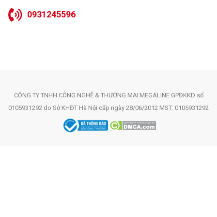
lượng, đổi mới khi lỗi kỹ thuật từ nhà sản xuất.
0931245596
Ngoài ra, khách hàng khi mua đèn còn được:
Hỗ trợ kỹ thuật lắp đặt miễn phí từ đại lý chính thức
Giao hàng tận nơi toàn quốc
Ưu đãi giá tốt cho dự án số lượng lớn
CÔNG TY TNHH CÔNG NGHỆ & THƯƠNG MẠI MEGALINE GPĐKKD số
0105931292 do Sở KHĐT Hà Nội cấp ngày 28/06/2012 MST: 0105931292