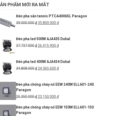
ẢN PHẨM MỚI RA MẮT
468.000 ₫.
là:
327.600 ₫.
Đèn pha sân tennis PTCA40065L Paragon
Giá
Giá
39.000.000
₫
35.800.000
₫
gốc
hiện
là:
tại
Đèn pha led 500W AJA435 Duhal
39.000.000 ₫.
là:
35.800.000 ₫.
Giá
Giá
37.737.000
₫
26.415.900
₫
gốc
hiện
là:
tại
Đèn pha led 400W AJA434 Duhal
37.737.000 ₫.
là:
26.415.900 ₫.
Giá
Giá
34.808.000
₫
24.365.600
₫
gốc
hiện
là:
tại
Đèn pha chống cháy nổ EEW 240W ELL601-240
34.808.000 ₫.
là:
Paragon
24.365.600 ₫.
Giá
Giá
25.350.000
₫
23.150.000
₫
gốc
hiện
Đèn pha chống cháy nổ EEW 150W ELL601-150
là:
tại
Paragon
25.350.000 ₫.
là: