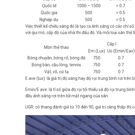
Quốc tế
1000 – 1500
> 0.7
Quốc gia
500
> 0.5
Nghiệp dư
500
> 0.5
Việc thiết kế chiếu sáng đó là tạo ra ánh sáng có các chỉ 
với qui mô, cấp độ của nhà thi đấu đó. Và mỗi loại sân thể 
Cấp I
Môn thể thao
Em (Lux)
Uo (Emin/Eav)
Bóng chuyền, bóng rổ, bóng đá
750
0.7
Bóng bàn, cầu lông, tennis
750
0.7
Vật, võ, cử tạ
750
0.7
E ave (lux): là giá trị độ sáng hay độ rọi trung bình rơi tr
Emin/E ave: là tỉ số giữa độ rọi tối thiểu và độ rọi trung b
đều ánh sáng rơi trên bề mặt ngang của sân.
UGR: có thang đánh giá từ 10 đến 90, giá trị càng thấp thì 