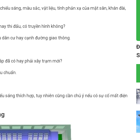
chiếu sáng, màu sắc, vật liệu, tính phản xạ của mặt sân, khán đài,
hay thi đấu, có truyền hình không?
u dân cư hay cạnh đường giao thông.
Đ
S
áp đã có hay phải xây trạm mới?
êu chuẩn.
iếu sáng thích hợp, tuy nhiên cũng cần chú ý nếu có sự cố mất điện
ng