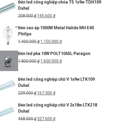
Đèn led công nghiệp chóa T5 1x9w TDH109
Duhal
Giá
Giá
208.000
₫
145.600
₫
gốc
hiện
Đèn cao áp 1000W Metal Halide MH E40
là:
tại
Philips
208.000 ₫.
là:
145.600 ₫.
Giá
Giá
1.400.000
₫
1.150.000
₫
gốc
hiện
Đèn led pha 10W POLT1065L Paragon
là:
tại
1.400.000 ₫.
là:
Giá
Giá
1.800.000
₫
1.600.000
₫
1.150.000 ₫.
gốc
hiện
là:
tại
Đèn led công nghiệp chữ V 1x9w LTK109
1.800.000 ₫.
là:
Duhal
1.600.000 ₫.
Giá
Giá
239.000
₫
167.300
₫
gốc
hiện
Đèn led công nghiệp chữ V 2x18w LTK218
là:
tại
Duhal
239.000 ₫.
là:
167.300 ₫.
Giá
Giá
468.000
₫
327.600
₫
gốc
hiện
là:
tại