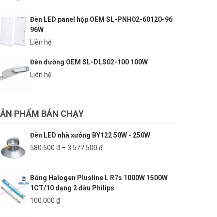
Đèn LED panel hộp OEM SL-PNH02-60120-96
96W
Liên hệ
Đèn đường OEM SL-DLS02-100 100W
Liên hệ
ẢN PHẨM BÁN CHẠY
Đèn LED nhà xưởng BY122 50W - 250W
Khoảng
580.500
₫
–
3.577.500
₫
giá:
từ
Bóng Halogen Plusline L R7s 1000W 1500W
580.500 ₫
1CT/10 dạng 2 đầu Philips
đến
3.577.500 ₫
100.000
₫