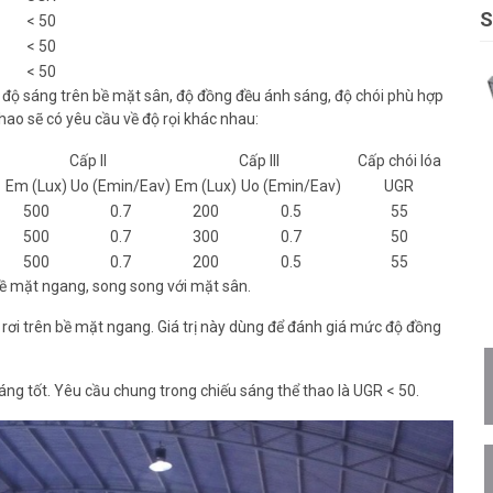
S
< 50
< 50
< 50
số: độ sáng trên bề mặt sân, độ đồng đều ánh sáng, độ chói phù hợp
thao sẽ có yêu cầu về độ rọi khác nhau:
Cấp II
Cấp III
Cấp chói lóa
Em (Lux)
Uo (Emin/Eav)
Em (Lux)
Uo (Emin/Eav)
UGR
500
0.7
200
0.5
55
500
0.7
300
0.7
50
500
0.7
200
0.5
55
ên bề mặt ngang, song song với mặt sân.
ình rơi trên bề mặt ngang. Giá trị này dùng để đánh giá mức độ đồng
cáng tốt. Yêu cầu chung trong chiếu sáng thể thao là UGR < 50.