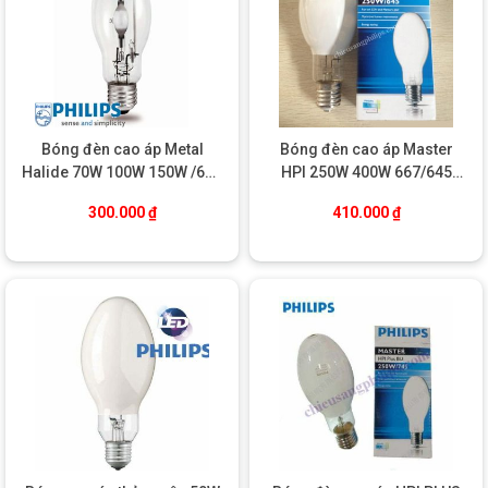
Chiếu sáng sân vận động, sân tennis, sân bóng đá mini
Nhà xưởng, nhà kho, xưởng sản xuất
Trung tâm thương mại, siêu thị, bãi đỗ xe
Công viên, khuôn viên ngoài trời, chiếu sáng đường
phố
Bóng đèn cao áp Metal
Bóng đèn cao áp Master
Halide 70W 100W 150W /640
HPI 250W 400W 667/645
Các showroom, cửa hàng trưng bày sản phẩm cần ánh
E27 CL SLV/24 Philips
1SL/6/12 Philips
sáng đẹp và rõ nét
300.000
₫
410.000
₫
Đèn cao áp Philips
Thông số
70W RX7S
150W RX7S
Công suất
70W
150W
Đui đèn
RX7S
RX7S
3000K, 4200K,
3000K, 4200K,
Nhiệt độ màu