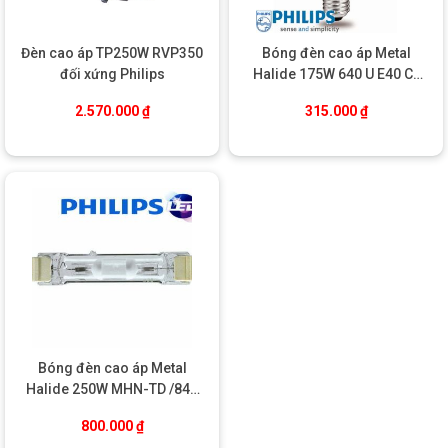
khác
Đèn cao áp TP250W RVP350
Bóng đèn cao áp Metal
đối xứng Philips
Halide 175W 640 U E40 CL
SLV/12 Philips
2.570.000
₫
315.000
₫
Bóng đèn cao áp Metal
Halide 250W MHN-TD /842
FC2 1CT/12 Philips
800.000
₫