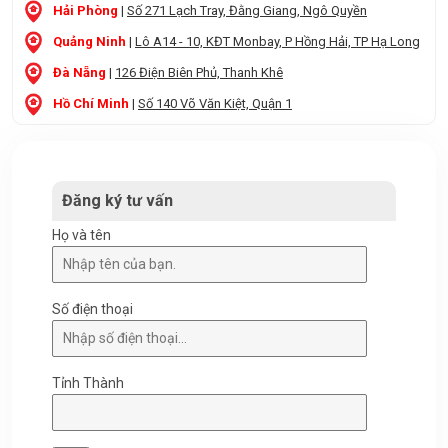
Hải Phòng
|
Số 271 Lạch Tray, Đằng Giang, Ngô Quyền
Quảng Ninh
|
Lô A14 - 10, KĐT Monbay, P Hồng Hải, TP Hạ Long
Đà Nẵng
|
126 Điện Biên Phủ, Thanh Khê
Hồ Chí Minh
|
Số 140 Võ Văn Kiệt, Quận 1
Đăng ký tư vấn
Họ và tên
Số điện thoại
Tỉnh Thành