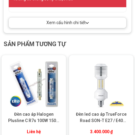
gian chiếu sáng.
Xem cấu hình chi tiết
SẢN PHẨM TƯƠNG TỰ
Bóng Halogen 28W 42W 53W 70W EcoClassic Philips
Đèn cao áp Halogen
Đèn led cao áp TrueForce
Plusline C R7s 100W 150W
Road SON-T E27 / E40
TIẾT KIỆM NĂNG LƯỢNG VÀ THÂN THIỆN VỚI
dạng 2 đầu Philips
Philips
MÔI TRƯỜNG
Liên hệ
3.400.000
₫