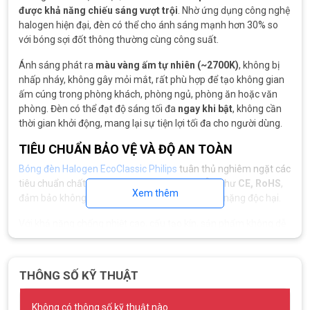
được khả năng chiếu sáng vượt trội
. Nhờ ứng dụng công nghệ
halogen hiện đại, đèn có thể cho ánh sáng mạnh hơn 30% so
với bóng sợi đốt thông thường cùng công suất.
Ánh sáng phát ra
màu vàng ấm tự nhiên (~2700K)
, không bị
nhấp nháy, không gây mỏi mắt, rất phù hợp để tạo không gian
ấm cúng trong phòng khách, phòng ngủ, phòng ăn hoặc văn
phòng. Đèn có thể đạt độ sáng tối đa
ngay khi bật
, không cần
thời gian khởi động, mang lại sự tiện lợi tối đa cho người dùng.
TIÊU CHUẨN BẢO VỆ VÀ ĐỘ AN TOÀN
Bóng đèn Halogen EcoClassic Philips
tuân thủ nghiêm ngặt các
tiêu chuẩn chất lượng và an toàn của châu Âu như
CE, RoHS
,
Xem thêm
đảm bảo không chứa thủy ngân và các kim loại nặng độc hại.
Với khả năng chống nhiệt cao, cấu tạo kín, sản phẩm không dễ
bị vỡ dưới tác động nhiệt như các dòng đèn thông thường.
Bóng cũng được tích hợp hệ thống
cầu chì bảo vệ
, đảm bảo
được an toàn khi có sự cố về điện áp hoặc quá nhiệt.
THÔNG SỐ KỸ THUẬT
Ngoài ra, ánh sáng từ bóng không phát ra tia UV gây hại, giúp
bảo vệ da và không làm bạc màu đồ vật nội thất trong không
Không có thông số kỹ thuật nào