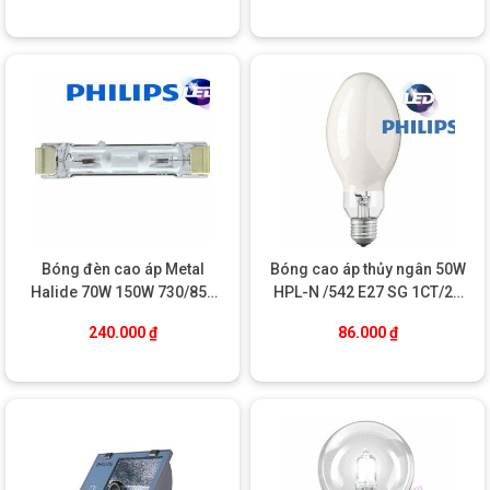
Dù thuộc dòng halogen, bóng EcoClassic của Philips
tiêu thụ ít
điện năng hơn bóng sợi đốt đến 30%
trong khi vẫn giữ được
độ sáng tương đương. Điều này giúp người dùng tiết kiệm được
chi phí điện hàng tháng mà vẫn đảm bảo hiệu quả chiếu sáng.
Tuổi thọ bóng lên tới
2.000 giờ
– cao gấp đôi so với bóng sợi
đốt truyền thống. Bên cạnh đó, sản phẩm hoàn toàn không
chứa thủy ngân, dễ dàng tái chế, góp phần bảo vệ môi trường
và giảm lượng rác thải độc hại.
ỨNG DỤNG ĐA DẠNG TRONG KHÔNG GIAN
SỐNG
Bóng đèn cao áp Metal
Bóng cao áp thủy ngân 50W
Halide 70W 150W 730/852
HPL-N /542 E27 SG 1CT/24
RX7S 1CT/12 Philips
Philips
240.000
₫
86.000
₫