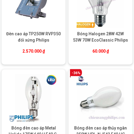
Đèn cao áp TP250W RVP350
Bóng Halogen 28W 42W
Ứng dụng đa dạng trong không gian sống
đối xứng Philips
53W 70W EcoClassic Philips
Với ánh sáng vàng ấm áp và kiểu dáng đa dạng, bóng đèn
2.570.000
₫
60.000
₫
halogen EcoClassic Philips phù hợp với rất nhiều không gian và
mục đích sử dụng khác nhau:
Nhà ở
: phòng khách, phòng ngủ, bàn ăn, phòng làm việc
-36%
Khách sạn – nhà hàng
: tạo ra không gian ấm cúng và
sang trọng
Showroom, cửa hàng
: chiếu sáng các sản phẩm, tôn vinh
màu sắc thật
Văn phòng, hành lang, cầu thang
: ánh sáng đều, dễ chịu
Đèn trang trí
: đèn chùm, đèn treo trần, đèn nến…
Bóng đèn cao áp Metal
Bóng đèn cao áp thủy ngân