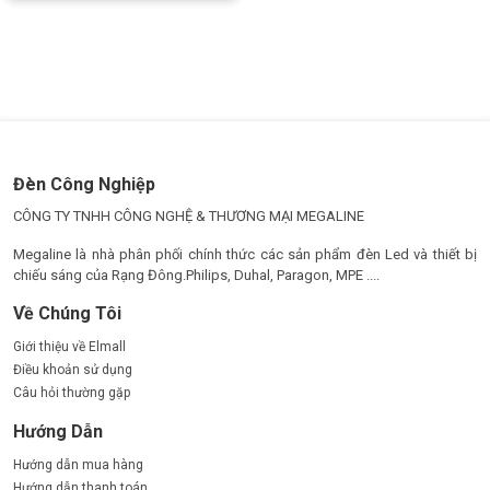
chọn tối ưu cho người dùng đang tìm kiếm một giải pháp chiếu
sáng hiệu quả, thân thiện và tiết kiệm năng lượng mà vẫn giữ
được vẻ đẹp cổ điển. Với chất lượng từ thương hiệu hàng đầu
thế giới, sản phẩm sẽ mang đến trải nghiệm ánh sáng hoàn hảo
cho mọi không gian sống và làm việc.
Đèn Công Nghiệp
CÔNG TY TNHH CÔNG NGHỆ & THƯƠNG MẠI MEGALINE
Megaline là nhà phân phối chính thức các sản phẩm đèn Led và thiết bị
chiếu sáng của Rạng Đông.Philips, Duhal, Paragon, MPE ....
Về Chúng Tôi
Giới thiệu về Elmall
Điều khoản sử dụng
Câu hỏi thường gặp
Hướng Dẫn
Hướng dẫn mua hàng
Hướng dẫn thanh toán