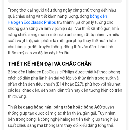
Trong thời đại người tiêu dùng ngày càng chú trọng đến hiệu
quả chiếu sáng và tiết kiệm năng lượng, dòng
bóng đèn
Halogen EcoClassic Philips
trở thành lựa chọn lý tưởng cho
không gian sống và làm việc hiện đại. Với thiết kế nhỏ gọn, khả
năng chiếu sáng mạnh mẽ, màu ánh sáng rất tự nhiên và hiệu
suất vượt trội, sản phẩm là một giải pháp thay thế hoàn hảo
cho bóng sợi đốt truyền thống, đồng thời vẫn đảm bảo tính
thẩm mỹ cao và độ tin cậy bền lâu.
THIẾT KẾ HIỆN ĐẠI VÀ CHẮC CHẮN
Bóng đèn Halogen EcoClassic Philips được thiết kế theo phong
cách cổ điển pha lẫn hiện đại với lớp vỏ thủy tinh trong suốt và
phần chân đèn tiêu chuẩn (E14 hoặc E27), phù hợp với hầu hết
các loại chao đèn, đèn bàn, đèn trần hay đèn tường hiện có trên
thị trường.
Thiết kế
dạng bóng nến, bóng tròn hoặc bóng A60
truyền
thống giúp tạo được cảm giác thân thiện, gần gũi. Tuy nhiên,
bên trong bóng là công nghệ halogen tiên tiến, giúp tăng hiệu
suất chiếu sáng mà không làm thay đổi kiểu dáng tổng thể.