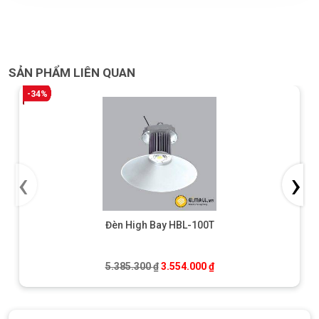
SẢN PHẨM LIÊN QUAN
-34%
‹
›
Đèn High Bay HBL-100T
Giá gốc là: 5.385.300 ₫.
Giá hiện tại là: 3.554.0
5.385.300
₫
3.554.000
₫