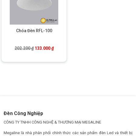
Chóa Đèn RFL-100
Giá gốc là: 202.200 ₫.
Giá hiện tại là: 133.000 ₫.
202.200
₫
133.000
₫
Đèn Công Nghiệp
CÔNG TY TNHH CÔNG NGHỆ & THƯƠNG MẠI MEGALINE
Megaline là nhà phân phối chính thức các sản phẩm đèn Led và thiết bị