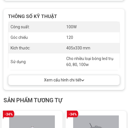
tăng cường khả năng phản xạ ánh sáng mà còn bền bỉ
trong điều kiện môi trường khắc nghiệt, chống lại quá trình
oxy hóa, kéo dài tuổi thọ của sản phẩm.
THÔNG SỐ KỸ THUẬT
Độ phản xạ ánh sáng cao:
Với độ phản xạ trên 85%, chóa
đèn RFL-100 giúp tối ưu hóa ánh sáng, đảm bảo ánh sáng
Công suất:
100W
tập trung và mạnh mẽ hơn, giảm thiểu lãng phí ánh sáng.
Góc chiếu
120
Ưu điểm của sản phẩm
Kích thước:
405x330 mm
So sánh với sản phẩm cùng loại:
Chóa đèn RFL-100 nổi
bật với khả năng phản xạ ánh sáng vượt trội so với các loại
Cho nhiều loại bóng led trụ
Sử dụng
chóa đèn thông thường trên thị trường. Sản phẩm có thiết
60, 80, 100w
kế tối ưu hóa, giúp tận dụng tối đa nguồn sáng, đảm bảo
ánh sáng phân bố đồng đều mà không gây chói mắt.
Xem cấu hình chi tiết
Hiệu suất ánh sáng và tiết kiệm:
Sản phẩm được thiết kế
để tăng cường hiệu suất ánh sáng của đèn LED, giúp ánh
sáng tập trung hơn và giảm thiểu ánh sáng lãng phí. Điều
này không chỉ cải thiện chất lượng chiếu sáng mà còn góp
SẢN PHẨM TƯƠNG TỰ
phần tiết kiệm năng lượng, giảm chi phí điện năng.
Tuổi thọ và độ bền:
Với chất liệu nhôm cao cấp và khả
-34%
-34%
năng chống oxy hóa, chóa đèn RFL-100 có độ bền cao, có
thể hoạt động tốt trong nhiều năm mà không bị xuống