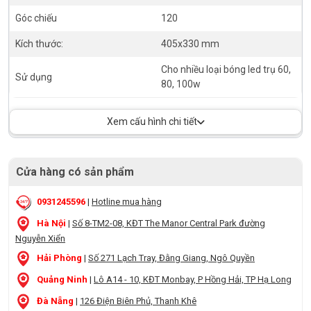
Góc chiếu
120
Kích thước:
405x330 mm
Cho nhiều loại bóng led trụ 60,
Sử dụng
80, 100w
Xem cấu hình chi tiết
Cửa hàng có sản phẩm
0931245596
|
Hotline mua hàng
Hà Nội
|
Số 8-TM2-08, KĐT The Manor Central Park đường
Nguyễn Xiển
Hải Phòng
|
Số 271 Lạch Tray, Đằng Giang, Ngô Quyền
Quảng Ninh
|
Lô A14 - 10, KĐT Monbay, P Hồng Hải, TP Hạ Long
Đà Nẵng
|
126 Điện Biên Phủ, Thanh Khê