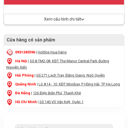
Xem cấu hình chi tiết
Cửa hàng có sản phẩm
0931245596
|
Hotline mua hàng
Hà Nội
|
Số 8-TM2-08, KĐT The Manor Central Park đường
Nguyễn Xiển
Hải Phòng
|
Số 271 Lạch Tray, Đằng Giang, Ngô Quyền
Quảng Ninh
|
Lô A14 - 10, KĐT Monbay, P Hồng Hải, TP Hạ Long
Đà Nẵng
|
126 Điện Biên Phủ, Thanh Khê
Hồ Chí Minh
|
Số 140 Võ Văn Kiệt, Quận 1