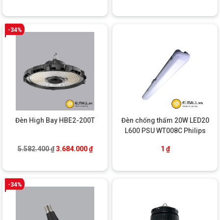
-34%
Đèn High Bay HBE2-200T
Đèn chống thấm 20W LED20
L600 PSU WT008C Philips
Giá gốc là: 5.582.400 ₫.
Giá hiện tại là: 3.684.000 ₫.
5.582.400
₫
3.684.000
₫
1
₫
-34%
ƯU ĐIỂM CỦA SẢN PHẨM