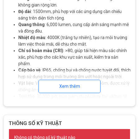
không gian rộng lớn.
Độ dài
: 1500mm, phù hợp với các ứng dụng cần chiếu
sáng trên diện tích rộng.
Quang thông
: 6,000 lumen, cung cấp ánh sáng mạnh mẽ
và đồng đều.
Nhiệt độ màu
: 4000K (trắng tự nhiên), tạo ra môi trường
làm việc thoải mái, dễ chịu cho mắt.
Chỉ số hoàn màu (CRI)
: >80, giúp tái hiện màu sắc chính
xác, phù hợp cho các khu vực sản xuất, kiểm tra sản
phẩm.
Cấp bảo vệ
: IP65, chống bụi và chống nước tuyệt đối, thích
hợp sử dụng trong môi trường ẩm ướt hoặc ngoài trời.
Vật liệu
: Vỏ đèn làm từ nhựa cao cấp và nhôm, được xử lý
Xem thêm
chống ăn mòn, tăng cường độ bền.
Tuổi thọ
: 30,000 giờ, giúp giảm chi phí thay thế và bảo trì.
THÔNG SỐ KỸ THUẬT
Không có thông số kỹ thuật nào