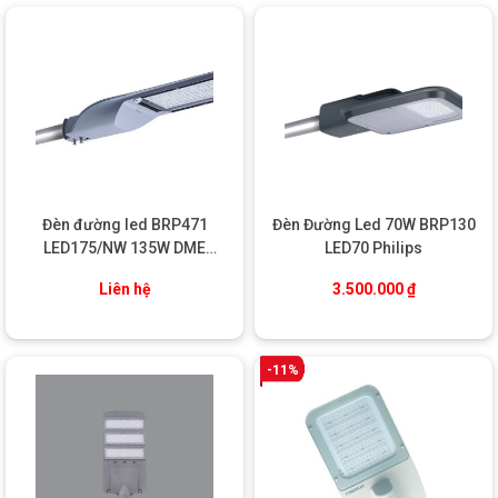
Tham khảo:
Đèn đường led Duhal
THÔNG SỐ KỸ THUẬT
Thông số kỹ thuật
Giá trị
Mã sản phẩm
SDHQ100
Hãng sản xuất
Duhal
Công suất
100W
Quang thông
12.000 lumen
Hiệu suất phát
>110 lm/W
Đèn đường led BRP471
Đèn Đường Led 70W BRP130
quang
LED175/NW 135W DME
LED70 Philips
Điện áp vào
150V – 265V / 50Hz
RoadCharm Philips
Nhiệt độ màu
4000K/ 5700K (ánh sáng trắng trung tính)
Liên hệ
3.500.000
₫
Chỉ số hoàn màu
≥80
(CRI)
Tuổi thọ
50.000 giờ
-11%
Chuẩn bảo vệ
IP66, IK08
Kích thước (DxRxC)
~600 x 250 x 90mm
Vật liệu thân đèn
Nhôm đúc nguyên khối, sơn tĩnh điện
Loại chip LED
SMD chất lượng cao
Gắn cần trụ Ø60mm hoặc treo tay đèn
Cách lắp đặt