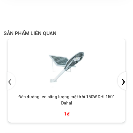
SẢN PHẨM LIÊN QUAN
‹
›
Đèn đường led năng lượng mặt trời 150W DHL1501
Duhal
1
₫