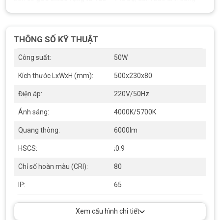
được bao phủ khu vực rộng, giảm số lượng đèn cần lắp đặt mà
vẫn đảm bảo độ sáng tiêu chuẩn.
THÔNG SỐ KỸ THUẬT
Công suất:
50W
Kích thước LxWxH (mm):
500x230x80
Điện áp:
220V/50Hz
Ánh sáng:
4000K/5700K
Quang thông:
6000lm
HSCS:
;0.9
Chỉ số hoàn màu (CRI):
80
IP:
65
Đèn đường led 100W SDHQ100 Duhal
ĐẠT CHUẨN BẢO VỆ QUỐC TẾ
Xem cấu hình chi tiết