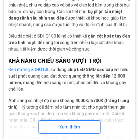
chịu nhiệt, chịu va đập cao và bảo vệ chip led bên trong khỏi bụi
bẩn, nước hay côn trùng. Các chi tiết như
bộ phận tản nhiệt
dạng rãnh sâu phía sau đèn
được thiết kế khoa học, giúp tản
nhiệt nhanh, nâng cao được tuổi thọ và độ ổn định của thiết bị.
Điều đặc biệt ở SDHQ100 là nó có thiết kế
gắn cột hoặc tay đèn
treo linh hoạt
, dễ dàng thi công trên nhiều loại cột đèn khác
nhau, tiết kiệm được thời gian và công sức.
KHẢ NĂNG CHIẾU SÁNG VƯỢT TRỘI
Đèn đường SDHQ100
sử dụng
chip LED SMD cao cấp
với hiệu
suất phát quang cao, đạt được
quang thông lên đến 12.000
lumen
, mang đến ánh sáng rõ nét, phân bố đều và không gây
chói lóa.
Ánh sáng có nhiệt độ màu khoảng
4000K/ 5700K (trắng trung
tính)
– lý tưởng để đảm bảo tầm nhìn tốt cho người tham gia
giao thông vào ban đêm mà vẫn không gây mỏi mắt.
Chỉ số
hoàn màu CRI ≥ 80
giúp nhận diện được màu sắc chân thực,
tăng độ an toàn khi di chuyển.
Xem thêm
Đèn có
góc chiếu rộng từ 120 – 140 độ
, đảm bảo ánh sáng