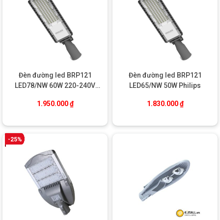
vận hành cho các cơ quan, doanh nghiệp và thành phố.
Ngoài ra, công nghệ led hiện đại
không chứa thủy ngân
, không
phát ra tia cực tím (UV) hay hồng ngoại (IR), nên hoàn toàn
thân thiện với môi trường và an toàn cho sức khỏe con
người
.
Tuổi thọ trung bình của sản phẩm lên đến
50.000 giờ
, giảm
Đèn đường led BRP121
Đèn đường led BRP121
thiểu tần suất thay thế và chi phí bảo trì dài hạn.
LED78/NW 60W 220-240V
LED65/NW 50W Philips
Philips
ỨNG DỤNG ĐA DẠNG
1.950.000
₫
1.830.000
₫
-25%