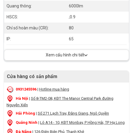
Quang thông:
6000lm
HSCS:
;0.9
Chỉ số hoàn màu (CRI):
80
IP:
65
Xem cấu hình chi tiết
Cửa hàng có sản phẩm
0931245596
|
Hotline mua hàng
Hà Nội
|
Số 8-TM2-08, KĐT The Manor Central Park đường
Nguyễn Xiển
Hải Phòng
|
Số 271 Lạch Tray, Đằng Giang, Ngô Quyền
Quảng Ninh
|
Lô A14 - 10, KĐT Monbay, P Hồng Hải, TP Hạ Long
Đà Nẵng
|
126 Điện Biên Phủ, Thanh Khê