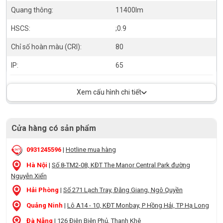
Quang thông:
11400lm
HSCS:
;0.9
Chỉ số hoàn màu (CRI):
80
IP:
65
Xem cấu hình chi tiết
Cửa hàng có sản phẩm
0931245596
|
Hotline mua hàng
Hà Nội
|
Số 8-TM2-08, KĐT The Manor Central Park đường
Nguyễn Xiển
Hải Phòng
|
Số 271 Lạch Tray, Đằng Giang, Ngô Quyền
Quảng Ninh
|
Lô A14 - 10, KĐT Monbay, P Hồng Hải, TP Hạ Long
Đà Nẵng
|
126 Điện Biên Phủ, Thanh Khê