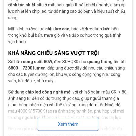
rãnh tản nhiệt sâu
ở mặt sau, giúp thoát nhiệt nhanh, giảm áp
lực nhiệt lên chip led, từ đó nâng cao độ bền và hiệu suất chiếu
sáng.
Mặt kính cường lực
chịu lực cao
, bảo vệ được linh kiện bên
trong khỏi bụi bẩn, mưa gió và va đập cơ học trong quá trình
vận hành.
KHẢ NĂNG CHIẾU SÁNG VƯỢT TRỘI
Sở hữu
công suất 80W
, đèn SDHQ80 cho
quang thông lên tới
6800 – 7200 lumen
, đáp ứng được đầy đủ nhu cầu chiếu sáng
cho các tuyến đường lớn, khu vực công cộng rộng như công
viên, bãi đỗ xe, nhà máy…
Sử dụng
chip led công nghệ mới
với chỉ số hoàn màu CRI > 80,
ánh sáng từ đèn có độ trung thực cao, giúp người tham gia
giao thông nhận diện vật thể rõ ràng trong đêm tối. Nhiệt độ
màu 4000K/ 5700K tạo ra ánh sáng tự nhiên, phù hợp với môi
trường ngoài trời, không gây ra chói mắt, an toàn cho thị lực.
Xem thêm
Đèn có
góc chiếu rộng
, phủ sáng đều bề mặt, hạn chế tối đa
vùng tối hoặc lóa sáng cục bộ, nâng cao được hiệu quả sử dụng