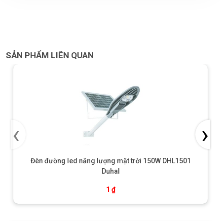
SẢN PHẨM LIÊN QUAN
‹
›
Đèn đường led năng lượng mặt trời 150W DHL1501
Duhal
1
₫