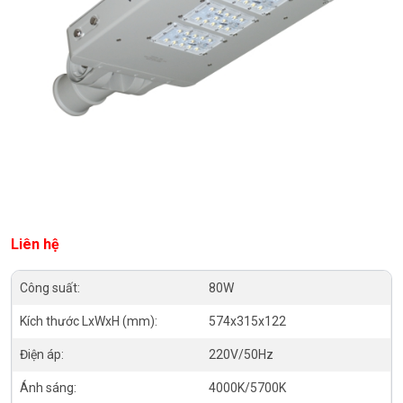
Liên hệ
Công suất:
80W
Kích thước LxWxH (mm):
574x315x122
Điện áp:
220V/50Hz
Ánh sáng:
4000K/5700K