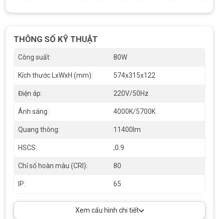
ánh sáng.
THÔNG SỐ KỸ THUẬT
Công suất:
80W
Kích thước LxWxH (mm):
574x315x122
Điện áp:
220V/50Hz
Ánh sáng:
4000K/5700K
Quang thông:
11400lm
HSCS:
;0.9
Chỉ số hoàn màu (CRI):
80
Đèn đường led 80W SDHQ80 Duhal
IP:
65
TIÊU CHUẨN BẢO VỆ NGHIÊM NGẶT
Xem cấu hình chi tiết
Đèn SDHQ80
đạt
tiêu chuẩn bảo vệ IP66
, đảm bảo
chống bụi