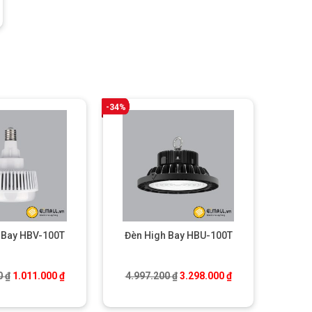
-34%
 Bay HBV-100T
Đèn High Bay HBU-100T
₫.
Giá gốc là: 1.531.500 ₫.
Giá hiện tại là: 1.011.000 ₫.
Giá gốc là: 4.997.200 ₫.
Giá hiện tại là: 3.
0
₫
1.011.000
₫
4.997.200
₫
3.298.000
₫