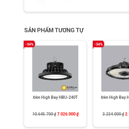
SẢN PHẨM TƯƠNG TỰ
-34%
-34%
Đèn High Bay HBU-240T
Đèn High Bay 
Giá gốc là: 10.645.700 ₫.
Giá hiện tại là: 7.026.000 ₫.
Gi
10.645.700
₫
7.026.000
₫
3.234.000
₫
2