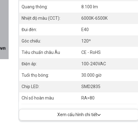
Quang thông:
8.100 lm
Nhiệt độ màu (CCT):
6000K-6500K
Đui đèn:
E40
Góc chiếu:
120º
Tiêu chuẩn châu Âu
CE - RoHS
Điện áp:
100-240VAC
Tuổi thọ bóng:
30.000 giờ
Chip LED:
SMD2835
Chỉ số hoàn màu
RA>80
Xem cấu hình chi tiết