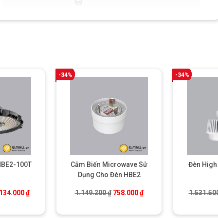
-34%
-34%
HBE2-100T
Cảm Biến Microwave Sử
Đèn High
Dụng Cho Đèn HBE2
á gốc là: 3.234.000 ₫.
Giá hiện tại là: 2.134.000 ₫.
Giá gốc là: 1.149.200 ₫.
Giá hiện tại là: 758.000 
.134.000
₫
1.149.200
₫
758.000
₫
1.531.50