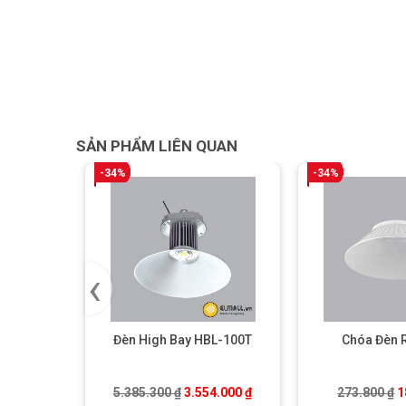
SẢN PHẨM LIÊN QUAN
-34%
-34%
‹
Đèn High Bay HBL-100T
Chóa Đèn 
Giá gốc là: 5.385.300 ₫.
Giá hiện tại là: 3.554.000 ₫
G
5.385.300
₫
3.554.000
₫
273.800
₫
1