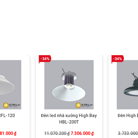
-34%
-34%
RFL-120
Đèn led nhà xưởng High Bay
Đèn High
HBL-200T
.
iá gốc là: 273.800 ₫.
Giá hiện tại là: 181.000 ₫.
Giá gốc là: 11.070.200 ₫.
Giá hiện tại là: 7.306.0
81.000
₫
11.070.200
₫
7.306.000
₫
3.733.00