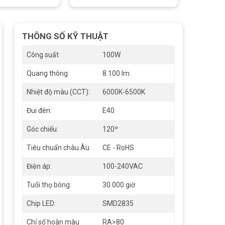
THÔNG SỐ KỸ THUẬT
Công suất
100W
Quang thông:
8.100 lm
Nhiệt độ màu (CCT):
6000K-6500K
Đui đèn:
E40
Góc chiếu:
120º
Tiêu chuẩn châu Âu
CE - RoHS
Điện áp:
100-240VAC
Tuổi thọ bóng:
30.000 giờ
Chip LED:
SMD2835
Chỉ số hoàn màu
RA>80