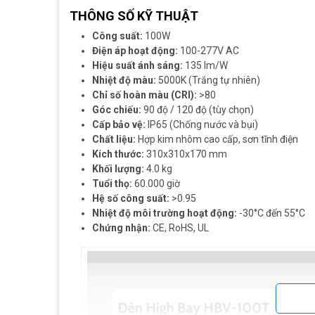
THÔNG SỐ KỸ THUẬT
Công suất:
100W
Điện áp hoạt động:
100-277V AC
Hiệu suất ánh sáng:
135 lm/W
Nhiệt độ màu:
5000K (Trắng tự nhiên)
Chỉ số hoàn màu (CRI):
>80
Góc chiếu:
90 độ / 120 độ (tùy chọn)
Cấp bảo vệ:
IP65 (Chống nước và bụi)
Chất liệu:
Hợp kim nhôm cao cấp, sơn tĩnh điện
Kích thước:
310x310x170 mm
Khối lượng:
4.0 kg
Tuổi thọ:
60.000 giờ
Hệ số công suất:
>0.95
Nhiệt độ môi trường hoạt động:
-30°C đến 55°C
Chứng nhận:
CE, RoHS, UL