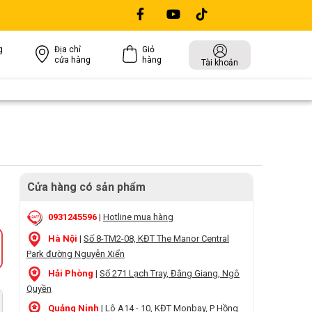
g
Địa chỉ
Giỏ
cửa hàng
hàng
Tài khoản
Cửa hàng có sản phẩm
0931245596
|
Hotline mua hàng
Hà Nội
|
Số 8-TM2-08, KĐT The Manor Central
Park đường Nguyễn Xiển
Hải Phòng
|
Số 271 Lạch Tray, Đằng Giang, Ngô
Quyền
Quảng Ninh
|
Lô A14 - 10, KĐT Monbay, P Hồng