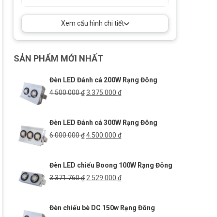
Xem cấu hình chi tiết
SẢN PHẨM MỚI NHẤT
Đèn LED Đánh cá 200W Rạng Đông
Giá
Giá
4.500.000
₫
3.375.000
₫
gốc
hiện
là:
tại
Đèn LED Đánh cá 300W Rạng Đông
4.500.000 ₫.
là:
3.375.000 ₫.
Giá
Giá
6.000.000
₫
4.500.000
₫
gốc
hiện
là:
tại
Đèn LED chiếu Boong 100W Rạng Đông
6.000.000 ₫.
là:
4.500.000 ₫.
Giá
Giá
3.371.760
₫
2.529.000
₫
gốc
hiện
là:
tại
Đèn chiếu bè DC 150w Rạng Đông
3.371.760 ₫.
là: