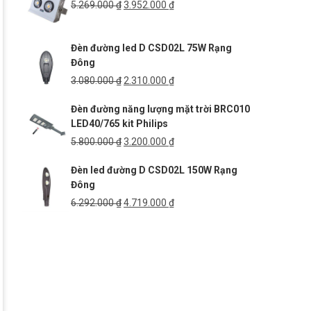
2.529.000 ₫.
Giá
Giá
5.269.000
₫
3.952.000
₫
gốc
hiện
là:
tại
Đèn đường led D CSD02L 75W Rạng
5.269.000 ₫.
là:
Đông
3.952.000 ₫.
Giá
Giá
3.080.000
₫
2.310.000
₫
gốc
hiện
Đèn đường năng lượng mặt trời BRC010
là:
tại
LED40/765 kit Philips
3.080.000 ₫.
là:
2.310.000 ₫.
Giá
Giá
5.800.000
₫
3.200.000
₫
gốc
hiện
Đèn led đường D CSD02L 150W Rạng
là:
tại
Đông
5.800.000 ₫.
là:
3.200.000 ₫.
Giá
Giá
6.292.000
₫
4.719.000
₫
gốc
hiện
là:
tại
6.292.000 ₫.
là:
4.719.000 ₫.