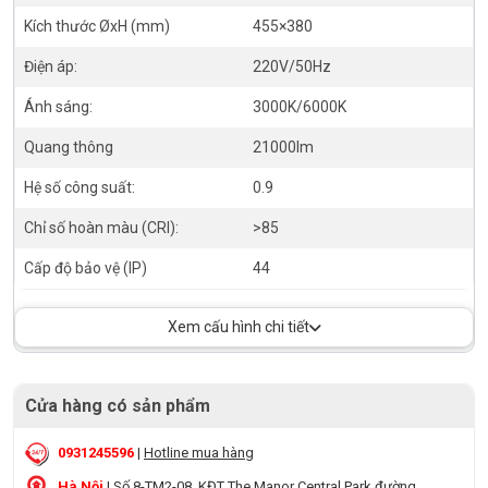
Kích thước ØxH (mm)
455×380
Điện áp:
220V/50Hz
Ánh sáng:
3000K/6000K
Quang thông
21000lm
Hệ số công suất:
0.9
Chỉ số hoàn màu (CRI):
>85
Cấp độ bảo vệ (IP)
44
Xem cấu hình chi tiết
Cửa hàng có sản phẩm
0931245596
|
Hotline mua hàng
Hà Nội
|
Số 8-TM2-08, KĐT The Manor Central Park đường