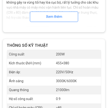
không gây ra vùng tối hay lóa cục bộ, rất lý tưởng cho các khu
vực nhà máy có máy móc vận hành liên tục. Chỉ số hoàn màu
(CRI ≥ 80) đảm bảo hình ảnh vật thể được tái hiện trung thực,
Xem thêm
hỗ trợ các thao tác kỹ thuật đòi hỏi độ chính xác.
THÔNG SỐ KỸ THUẬT
Công suất
200W
Kích thước ØxH (mm)
455×380
Điện áp:
220V/50Hz
Ánh sáng:
3000K/6000K
Quang thông
21000lm
Hệ số công suất:
0.9
Đèn led công nghiệp 200W SDPB405 Duhal
Chỉ số hoàn màu (CRI):
>85