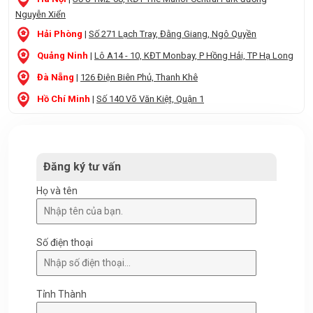
Nguyễn Xiển
Hải Phòng
|
Số 271 Lạch Tray, Đằng Giang, Ngô Quyền
Quảng Ninh
|
Lô A14 - 10, KĐT Monbay, P Hồng Hải, TP Hạ Long
Đà Nẵng
|
126 Điện Biên Phủ, Thanh Khê
Hồ Chí Minh
|
Số 140 Võ Văn Kiệt, Quận 1
Đăng ký tư vấn
Họ và tên
Số điện thoại
Tỉnh Thành