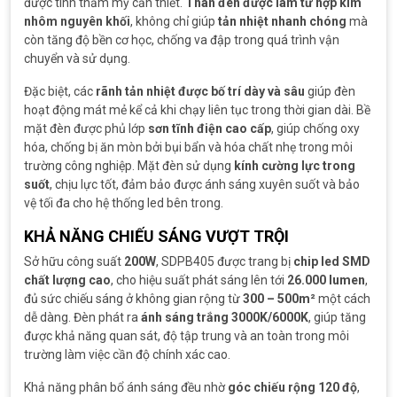
được tính thẩm mỹ cần thiết.
Thân đèn được làm từ hợp kim
nhôm nguyên khối
, không chỉ giúp
tản nhiệt nhanh chóng
mà
còn tăng độ bền cơ học, chống va đập trong quá trình vận
chuyển và sử dụng.
Đặc biệt, các
rãnh tản nhiệt được bố trí dày và sâu
giúp đèn
hoạt động mát mẻ kể cả khi chạy liên tục trong thời gian dài. Bề
mặt đèn được phủ lớp
sơn tĩnh điện cao cấp
, giúp chống oxy
hóa, chống bị ăn mòn bởi bụi bẩn và hóa chất nhẹ trong môi
trường công nghiệp. Mặt đèn sử dụng
kính cường lực trong
suốt
, chịu lực tốt, đảm bảo được ánh sáng xuyên suốt và bảo
vệ tối đa cho hệ thống led bên trong.
KHẢ NĂNG CHIẾU SÁNG VƯỢT TRỘI
Sở hữu công suất
200W
, SDPB405 được trang bị
chip led SMD
chất lượng cao
, cho hiệu suất phát sáng lên tới
26.000 lumen
,
đủ sức chiếu sáng ở không gian rộng từ
300 – 500m²
một cách
dễ dàng. Đèn phát ra
ánh sáng trắng 3000K/6000K
, giúp tăng
được khả năng quan sát, độ tập trung và an toàn trong môi
trường làm việc cần độ chính xác cao.
Khả năng phân bổ ánh sáng đều nhờ
góc chiếu rộng 120 độ
,