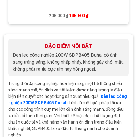
Giá gốc là: 208.000 ₫.
Giá hiện tại là: 145.600 ₫
208.000
₫
145.600
₫
ĐẶC ĐIỂM NỔI BẬT
Đèn led công nghiệp 200W SDPB405 Duhal có ánh
sáng trắng sáng, không nhấp nháy, không gây chói mắt,
không phát ra tia cực tím hay hồng ngoại.
Trong thời đại công nghiệp hóa hiện nay, một hệ thống chiếu
sáng mạnh mẽ, ổn định và tiết kiệm được năng lượng là điều
kiện tiên quyết cho hoạt động sản xuất hiệu quả.
Đèn led công
nghiệp 200W SDPB405 Duhal
chính là một giải pháp tối ưu
cho các công trình quy mô lớn cần ánh sáng mạnh, đồng đều
và bền bỉ theo thời gian. Với thiết kế hiện đại, chất lượng đạt
chuẩn quốc tế và khả năng vận hành ổn định trong điều kiện
khắc nghiệt, SDPB405 là sự đầu tư thông minh cho doanh
nghiệp.