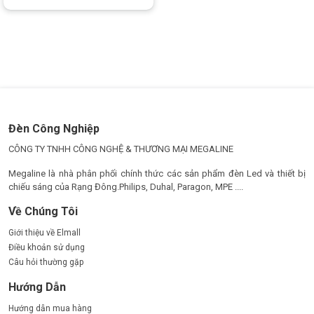
lớn. Sản phẩm không chỉ sở hữu ánh sáng mạnh mẽ, ổn định
mà còn tiết kiệm điện năng tối đa, tuổi thọ cao và vận hành bền
bỉ trong môi trường khắc nghiệt. Đây là lựa chọn đáng tin cậy
cho doanh nghiệp muốn nâng cao hiệu suất sản xuất và tối ưu
chi phí vận hành lâu dài.
Đèn Công Nghiệp
CÔNG TY TNHH CÔNG NGHỆ & THƯƠNG MẠI MEGALINE
Megaline là nhà phân phối chính thức các sản phẩm đèn Led và thiết bị
chiếu sáng của Rạng Đông.Philips, Duhal, Paragon, MPE ....
Về Chúng Tôi
Giới thiệu về Elmall
Điều khoản sử dụng
Câu hỏi thường gặp
Hướng Dẫn
Hướng dẫn mua hàng