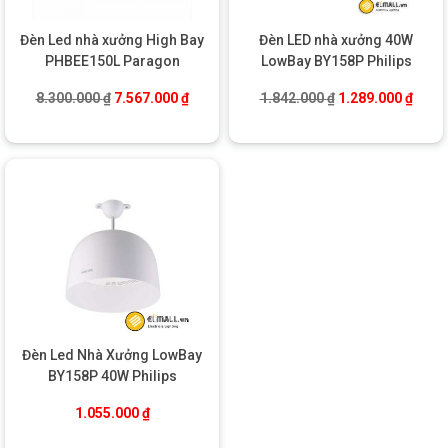
Đèn Led nhà xưởng High Bay
Đèn LED nhà xưởng 40W
PHBEE150L Paragon
LowBay BY158P Philips
Giá gốc là: 8.300.000 ₫.
Giá hiện tại là: 7.567.000 ₫.
Giá gốc là: 1.842
Giá hi
8.300.000
₫
7.567.000
₫
1.842.000
₫
1.289.000
₫
Đèn Led Nhà Xưởng LowBay
BY158P 40W Philips
1.055.000
₫