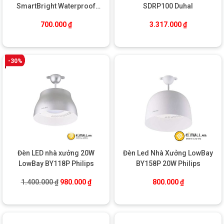
» Quay lại : Các loại
đèn công nghiệp
SmartBright Waterproof
SDRP100 Duhal
WT035C L1500 Philips
700.000
₫
3.317.000
₫
-30%
Đèn LED nhà xưởng 20W
Đèn Led Nhà Xưởng LowBay
LowBay BY118P Philips
BY158P 20W Philips
Giá gốc là: 1.400.000 ₫.
Giá hiện tại là: 980.000 ₫.
1.400.000
₫
980.000
₫
800.000
₫