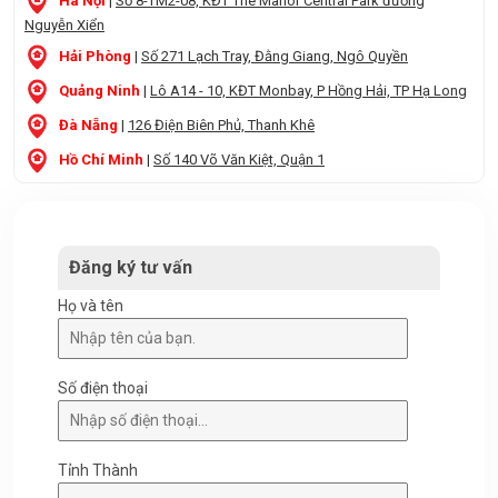
Hà Nội
|
Số 8-TM2-08, KĐT The Manor Central Park đường
Nguyễn Xiển
Hải Phòng
|
Số 271 Lạch Tray, Đằng Giang, Ngô Quyền
Quảng Ninh
|
Lô A14 - 10, KĐT Monbay, P Hồng Hải, TP Hạ Long
Đà Nẵng
|
126 Điện Biên Phủ, Thanh Khê
Hồ Chí Minh
|
Số 140 Võ Văn Kiệt, Quận 1
Đăng ký tư vấn
Họ và tên
Số điện thoại
Tỉnh Thành