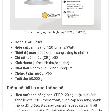
Đèn led công nghiệp high bay 120W (SDRP120)
Công suất
: 120W
Hiệu suất ánh sáng
: 120 lumens/Watt
Nhiệt độ màu
: 5000K (ánh sáng trắng tự nhiên)
Chỉ số hoàn màu (CRI)
: >80
Kích thước
: [Điền kích thước cụ thể]
Chất liệu
: Nhôm đúc + kính cường lực
Chống thấm nước
: IP65
Tuổi thọ
: 50,000 giờ
Điểm nổi bật trong thông số
:
Hiệu suất ánh sáng cao
: SDRP120 đạt hiệu suất ánh
sáng lên tới 120 lumens/Watt, cung cấp ánh sáng mạnh
mẽ và đồng đều. Điều này giúp giảm thiểu sự cần thiết
phải sử dụng nhiều đèn, tiết kiệm năng lượng và giảm chi