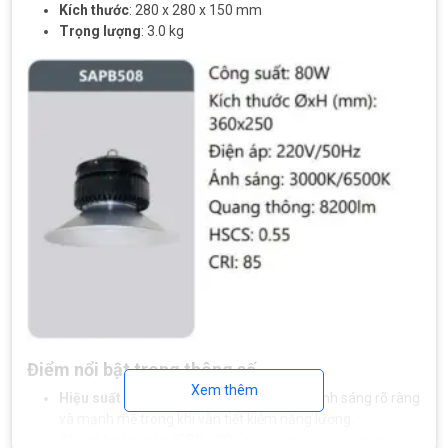
Kích thước
: 280 x 280 x 150 mm
Trọng lượng
: 3.0 kg
Điểm nổi bật trong thông số
Xem thêm
Hiệu suất ánh sáng 120 lm/W
: Đảm bảo ánh sáng rõ ràng
và mạnh mẽ trong khi vẫn tiết kiệm năng lượng.
Chỉ số hoàn màu (CRI) >80
: Cung cấp ánh sáng trung