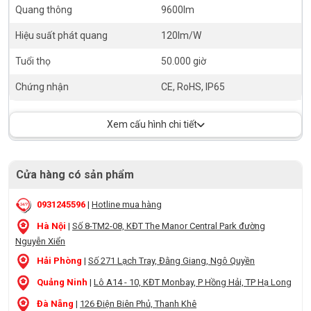
Quang thông
9600lm
Hiệu suất phát quang
120lm/W
Tuổi thọ
50.000 giờ
Chứng nhận
CE, RoHS, IP65
Xem cấu hình chi tiết
Cửa hàng có sản phẩm
0931245596
|
Hotline mua hàng
Hà Nội
|
Số 8-TM2-08, KĐT The Manor Central Park đường
Nguyễn Xiển
Hải Phòng
|
Số 271 Lạch Tray, Đằng Giang, Ngô Quyền
Quảng Ninh
|
Lô A14 - 10, KĐT Monbay, P Hồng Hải, TP Hạ Long
Đà Nẵng
|
126 Điện Biên Phủ, Thanh Khê