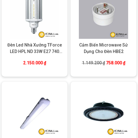
Đèn Led Nhà Xưởng TForce
Cảm Biến Microwave Sử
LED HPL ND 33W E27 740
Dụng Cho Đèn HBE2
Philips
Giá gốc là: 1.14
Giá hiệ
2.150.000
₫
1.149.200
₫
758.000
₫