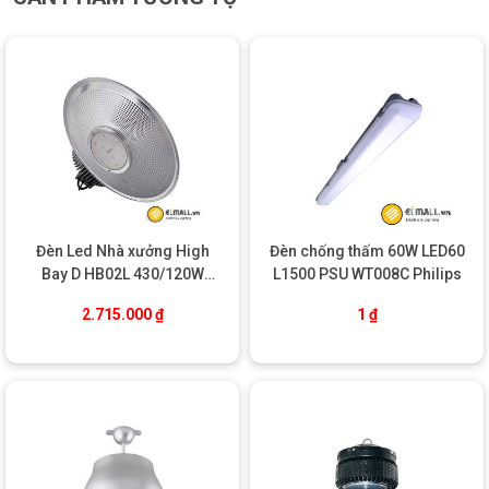
sáng và tránh lãng phí năng lượng.
Đèn Led Nhà xưởng High
Đèn chống thấm 60W LED60
Bay D HB02L 430/120W
L1500 PSU WT008C Philips
Rạng Đông
2.715.000
₫
1
₫