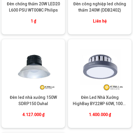
Đèn chống thấm 20W LED20
Đèn công nghiệp led chống
L600 PSU WT008C Philips
thấm 240W (DDB2402)
1
₫
Liên hệ
Đèn led nhà xưởng 150W
Đèn Led Nhà Xưởng
SDRP150 Duhal
HighBay BY228P 60W, 100W,
200W PSU Philips
4.127.000
₫
1.400.000
₫