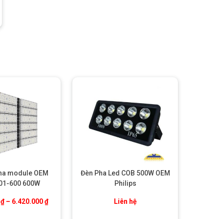
pha module OEM
Đèn Pha Led COB 500W OEM
01-600 600W
Philips
Khoảng giá: từ 4.890.000 ₫ đến 6.420.000 ₫
0
₫
–
6.420.000
₫
Liên hệ