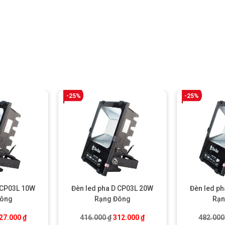
-25%
-25%
 CP03L 10W
Đèn led pha D CP03L 20W
Đèn led p
Đông
Rạng Đông
Rạn
iá gốc là: 302.000 ₫.
Giá hiện tại là: 227.000 ₫.
Giá gốc là: 416.000 ₫.
Giá hiện tại là: 312.000 ₫
27.000
₫
416.000
₫
312.000
₫
482.00