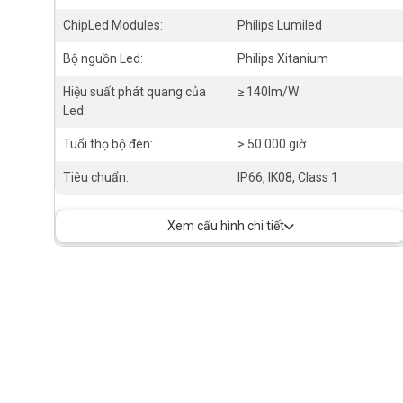
ChipLed Modules:
Philips Lumiled
Bộ nguồn Led:
Philips Xitanium
Hiệu suất phát quang của
≥ 140lm/W
Led:
Tuổi thọ bộ đèn:
> 50.000 giờ
Tiêu chuẩn:
IP66, IK08, Class 1
Xem cấu hình chi tiết