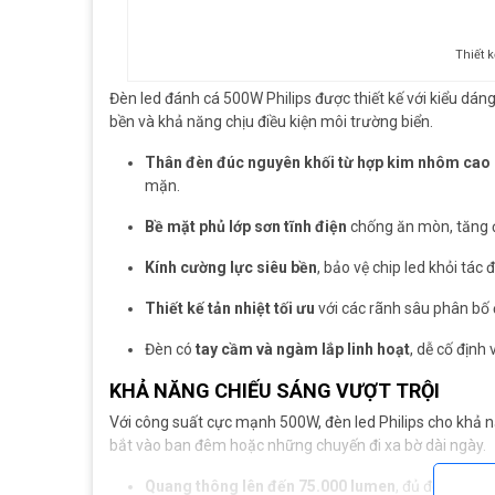
Thiết 
Đèn led đánh cá 500W Philips được thiết kế với kiểu dán
bền và khả năng chịu điều kiện môi trường biển.
Thân đèn đúc nguyên khối từ hợp kim nhôm cao
mặn.
Bề mặt phủ lớp sơn tĩnh điện
chống ăn mòn, tăng 
Kính cường lực siêu bền
, bảo vệ chip led khỏi tác
Thiết kế tản nhiệt tối ưu
với các rãnh sâu phân bố đ
Đèn có
tay cầm và ngàm lắp linh hoạt
, dễ cố định
KHẢ NĂNG CHIẾU SÁNG VƯỢT TRỘI
Với công suất cực mạnh 500W, đèn led Philips cho khả 
bắt vào ban đêm hoặc những chuyến đi xa bờ dài ngày.
Quang thông lên đến 75.000 lumen
, đủ để tạo ra