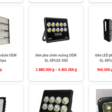
odule OEM
Đèn pha chén vuông OEM
Đèn LED 
lips
SL-DPL02-500
SL-DPL
Khoảng giá: từ 2.880.
hệ
2.880.000
₫
–
4.455.000
₫
960.000
d đánh cá 500W Philips
Philips
là khả năng chống chịu tốt với môi trường khắc nghiệt ngoài