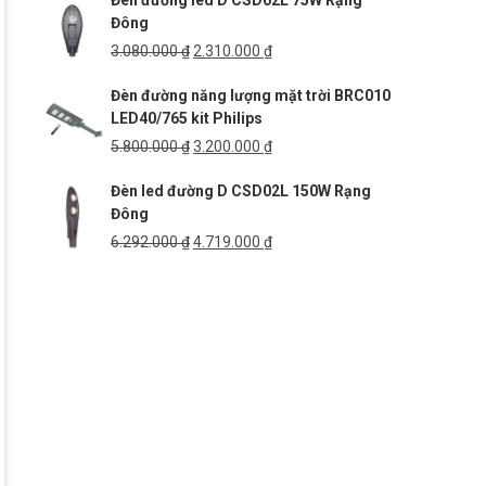
Đèn đường led D CSD02L 75W Rạng
5.269.000 ₫.
là:
Đông
3.952.000 ₫.
Giá
Giá
3.080.000
₫
2.310.000
₫
gốc
hiện
Đèn đường năng lượng mặt trời BRC010
là:
tại
LED40/765 kit Philips
3.080.000 ₫.
là:
2.310.000 ₫.
Giá
Giá
5.800.000
₫
3.200.000
₫
gốc
hiện
Đèn led đường D CSD02L 150W Rạng
là:
tại
Đông
5.800.000 ₫.
là:
3.200.000 ₫.
Giá
Giá
6.292.000
₫
4.719.000
₫
gốc
hiện
là:
tại
6.292.000 ₫.
là:
4.719.000 ₫.