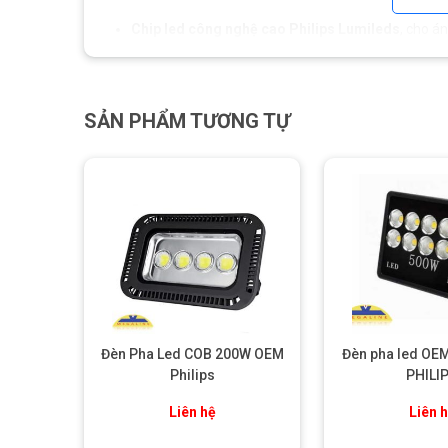
Chip led công nghệ cao Philips Lumileds
, cho á
Nhiệt độ màu từ 5000K đến 6500K
, có thể tùy ch
Góc chiếu rộng (90° – 120°)
cho vùng sáng phân bố
SẢN PHẨM TƯƠNG TỰ
Đèn có thể hoạt động liên tục hàng giờ mà không b
Đèn Pha Led COB 200W OEM
Đèn pha led OE
Philips
PHILI
Liên hệ
Liên 