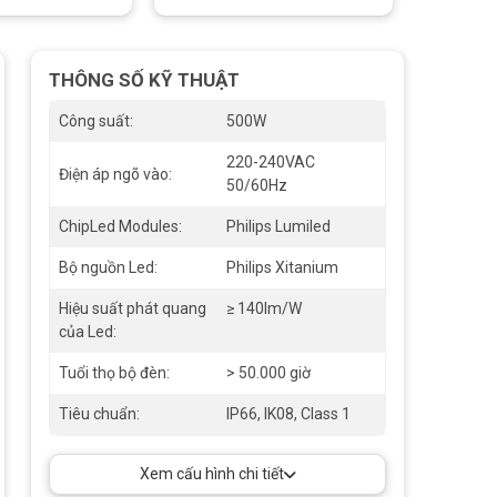
THÔNG SỐ KỸ THUẬT
Công suất:
500W
220-240VAC
Điện áp ngõ vào:
50/60Hz
ChipLed Modules:
Philips Lumiled
Bộ nguồn Led:
Philips Xitanium
Hiệu suất phát quang
≥ 140lm/W
của Led:
Tuổi thọ bộ đèn:
> 50.000 giờ
Tiêu chuẩn:
IP66, IK08, Class 1
Xem cấu hình chi tiết