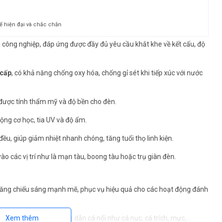
kế hiện đại và chắc chắn
g công nghiệp, đáp ứng được đầy đủ yêu cầu khắt khe về kết cấu, độ
 cấp
, có khả năng chống oxy hóa, chống gỉ sét khi tiếp xúc với nước
được tính thẩm mỹ và độ bền cho đèn.
 động cơ học, tia UV và độ ẩm.
ều, giúp giảm nhiệt nhanh chóng, tăng tuổi thọ linh kiện.
 vào các vị trí như là mạn tàu, boong tàu hoặc trụ giàn đèn.
năng chiếu sáng mạnh mẽ, phục vụ hiệu quả cho các hoạt động đánh
Xem thêm
 vùng ánh sáng rộng, hấp dẫn cá nổi như cá nục, cá trích, mực,…