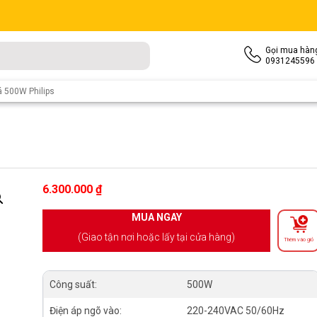
Gọi mua hàn
0931245596
 500W Philips
6.300.000
₫
MUA NGAY
(Giao tận nơi hoặc lấy tại cửa hàng)
Thêm vào giỏ
Công suất:
500W
Điện áp ngõ vào:
220-240VAC 50/60Hz