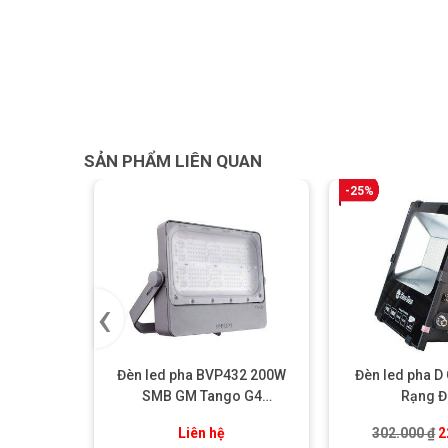
SẢN PHẨM LIÊN QUAN
-25%
‹
Đèn led pha BVP432 200W
Đèn led pha D
SMB GM Tango G4
Rạng 
Floodlight Philips
G
Liên hệ
302.000
₫
2