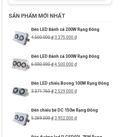
SẢN PHẨM MỚI NHẤT
Đèn LED Đánh cá 200W Rạng Đông
Giá
Giá
4.500.000
₫
3.375.000
₫
gốc
hiện
là:
tại
Đèn LED Đánh cá 300W Rạng Đông
4.500.000 ₫.
là:
3.375.000 ₫.
Giá
Giá
6.000.000
₫
4.500.000
₫
gốc
hiện
là:
tại
Đèn LED chiếu Boong 100W Rạng Đông
6.000.000 ₫.
là:
4.500.000 ₫.
Giá
Giá
3.371.760
₫
2.529.000
₫
gốc
hiện
là:
tại
Đèn chiếu bè DC 150w Rạng Đông
3.371.760 ₫.
là:
2.529.000 ₫.
Giá
Giá
5.269.000
₫
3.952.000
₫
gốc
hiện
là:
tại