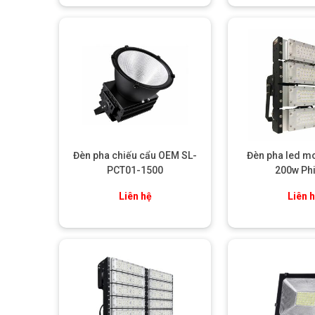
Đèn pha chiếu cẩu OEM SL-
Đèn pha led m
PCT01-1500
200w Phi
Liên hệ
Liên 
Đèn Le
TIÊU CHUẨN BẢO VỆ VƯỢT TRỘI
Một trong những điểm mạnh của
đèn led đánh cá 500W 
biển: