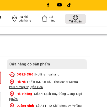
g
Địa chỉ
Giỏ
cửa hàng
hàng
Tài khoản
Cửa hàng có sản phẩm
0931245596
|
Hotline mua hàng
Hà Nội
|
Số 8-TM2-08, KĐT The Manor Central
Park đường Nguyễn Xiển
Hải Phòng
|
Số 271 Lạch Tray, Đằng Giang, Ngô
Quyền
Quảng Ninh
|
Lô A14 - 10, KĐT Monbay, P Hồng