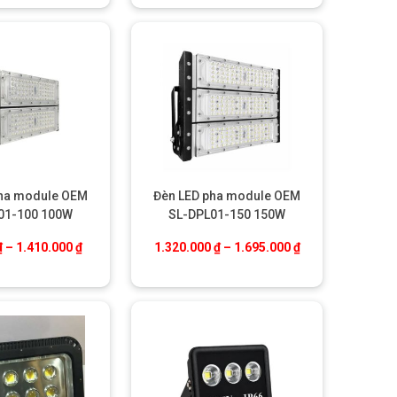
pha module OEM
Đèn LED pha module OEM
01-100 100W
SL-DPL01-150 150W
000 ₫ đến 4.455.000 ₫
Khoảng giá: từ 960.000 ₫ đến 1.410.000 ₫
Khoảng giá: từ 1
₫
–
1.410.000
₫
1.320.000
₫
–
1.695.000
₫