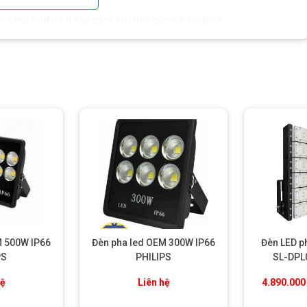
nh sáng ổn định, ít suy giảm sau thời gian dài sử dụng.
ọn ánh sáng trắng hoặc là xanh dương tùy mục đích đánh bắt.
 đồng đều, không tạo điểm chói hay bóng tối cục bộ.
ị nóng, không chập chờn như các loại đèn halogen truyền thống.
M 500W IP66
Đèn pha led OEM 300W IP66
Đèn LED 
PS
PHILIPS
SL-DPL
hệ
Liên hệ
4.890.00