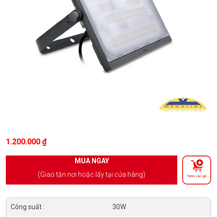
1.200.000
₫
MUA NGAY
(Giao tận nơi hoặc lấy tại cửa hàng)
Thêm vào giỏ
Công suất :
30W