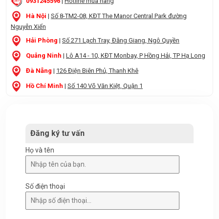
0931245596
|
Hotline mua hàng
Hà Nội
|
Số 8-TM2-08, KĐT The Manor Central Park đường
Nguyễn Xiển
Hải Phòng
|
Số 271 Lạch Tray, Đằng Giang, Ngô Quyền
Quảng Ninh
|
Lô A14 - 10, KĐT Monbay, P Hồng Hải, TP Hạ Long
Đà Nẵng
|
126 Điện Biên Phủ, Thanh Khê
Hồ Chí Minh
|
Số 140 Võ Văn Kiệt, Quận 1
Đăng ký tư vấn
Họ và tên
Số điện thoại