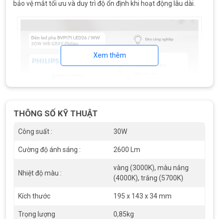
bảo vệ mắt tối ưu và duy trì độ ổn định khi hoạt động lâu dài.
Xem thêm
THÔNG SỐ KỸ THUẬT
Công suất :
30W
Cường độ ánh sáng :
2600 Lm
vàng (3000K), màu nắng
Nhiệt độ màu :
Đèn led pha BVP171 LED26 WW 30W WB GRAY Philips
(4000K), trắng (5700K)
TIÊU CHUẨN BẢO VỆ CAO – IP65
Kích thước
195 x 143 x 34 mm
Đèn pha BVP171 đạt
tiêu chuẩn IP65
, tức là:
Trọng lượng
0,85kg