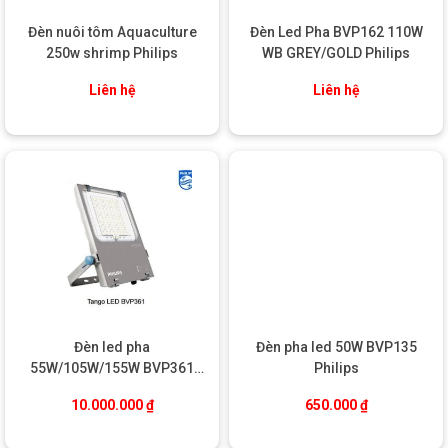
Với
tuổi thọ trung bình 30.000 – 50.000 giờ
, sản phẩm không
chỉ tiết kiệm được chi phí vận hành mà còn hạn chế rác thải điện
Đèn nuôi tôm Aquaculture
Đèn Led Pha BVP162 110W
tử phát sinh do thay thế thường xuyên.
250w shrimp Philips
WB GREY/GOLD Philips
ỨNG DỤNG ĐA DẠNG TRONG THỰC TẾ
Liên hệ
Liên hệ
Đèn led pha
Đèn pha led 50W BVP135
55W/105W/155W BVP361
Philips
Tango Philips
10.000.000
₫
650.000
₫
Ứng Dụng Đa Dạng Trong Thực Tế