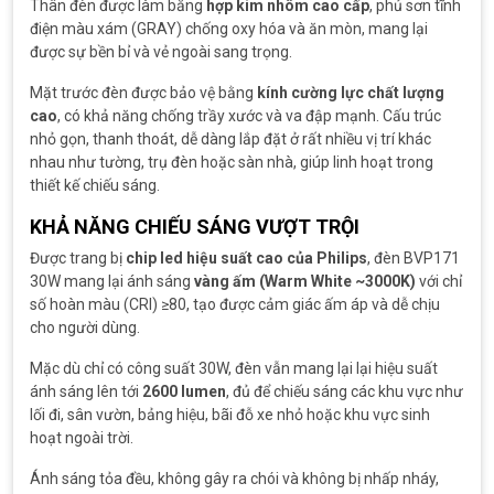
Thân đèn được làm bằng
hợp kim nhôm cao cấp
, phủ sơn tĩnh
điện màu xám (GRAY) chống oxy hóa và ăn mòn, mang lại
được sự bền bỉ và vẻ ngoài sang trọng.
Mặt trước đèn được bảo vệ bằng
kính cường lực chất lượng
cao
, có khả năng chống trầy xước và va đập mạnh. Cấu trúc
nhỏ gọn, thanh thoát, dễ dàng lắp đặt ở rất nhiều vị trí khác
nhau như tường, trụ đèn hoặc sàn nhà, giúp linh hoạt trong
thiết kế chiếu sáng.
KHẢ NĂNG CHIẾU SÁNG VƯỢT TRỘI
Được trang bị
chip led hiệu suất cao của Philips
, đèn BVP171
30W mang lại ánh sáng
vàng ấm (Warm White ~3000K)
với chỉ
số hoàn màu (CRI) ≥80, tạo được cảm giác ấm áp và dễ chịu
cho người dùng.
Mặc dù chỉ có công suất 30W, đèn vẫn mang lại lại hiệu suất
ánh sáng lên tới
2600 lumen
, đủ để chiếu sáng các khu vực như
lối đi, sân vườn, bảng hiệu, bãi đỗ xe nhỏ hoặc khu vực sinh
hoạt ngoài trời.
Ánh sáng tỏa đều, không gây ra chói và không bị nhấp nháy,