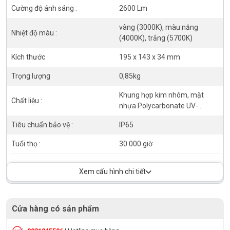
Cường độ ánh sáng :
2600 Lm
vàng (3000K), màu nắng
Nhiệt độ màu :
(4000K), trắng (5700K)
Kích thước
195 x 143 x 34 mm
Trọng lượng
0,85kg
Khung hợp kim nhôm, mặt
Chất liệu :
nhựa Polycarbonate UV-
resistant
Tiêu chuẩn bảo vệ :
IP65
Tuổi thọ :
30.000 giờ
Xem cấu hình chi tiết
Cửa hàng có sản phẩm