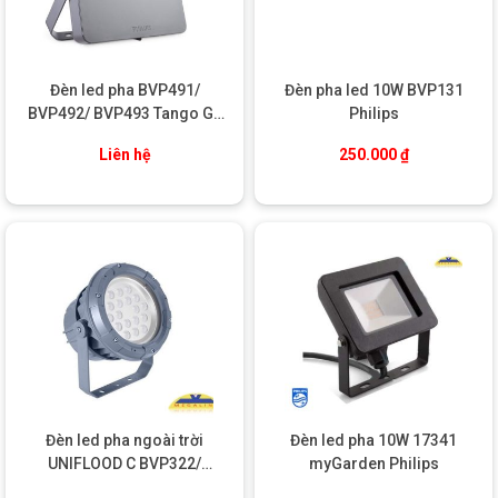
THÔNG SỐ KỸ THUẬT SẢN PHẨM
Thông Số Kỹ Thuật Sản Phẩm
Đèn led pha BVP491/
Đèn pha led 10W BVP131
BVP492/ BVP493 Tango G4
Philips
Thông số
Giá trị
Floodlight Philips
Đèn LED Pha BVP171 LED26/WW 30W WB
Liên hệ
250.000
₫
Tên sản phẩm
GRAY
Công suất
30W
Quang thông
2600 lumen
Nhiệt độ màu
3000K (Warm White – Ánh sáng vàng ấm)
Hiệu suất ánh sáng
~87 lm/W
Điện áp
220 – 240V / 50 – 60Hz
Hệ số công suất
> 0.9
(PF)
Tuổi thọ
30.000 – 50.000 giờ
Tiêu chuẩn bảo vệ
IP65
Khả năng chống va
Đèn led pha ngoài trời
Đèn led pha 10W 17341
IK07
đập
UNIFLOOD C BVP322/
myGarden Philips
Vật liệu thân đèn
Nhôm đúc + kính cường lực
BVP323/ BVP324 Philips