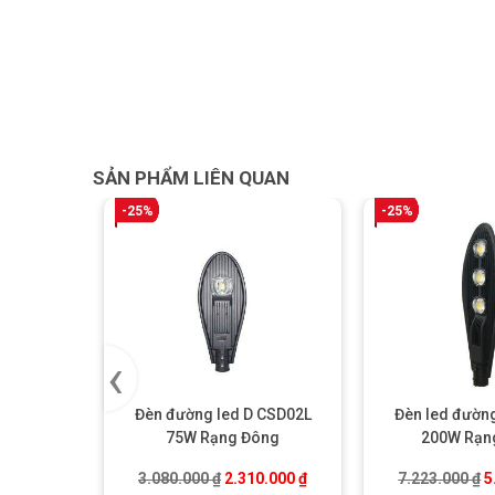
SẢN PHẨM LIÊN QUAN
-25%
-25%
‹
Đèn đường led D CSD02L
Đèn led đườn
75W Rạng Đông
200W Rạn
Giá gốc là: 3.080.000 ₫.
Giá hiện tại là: 2.310.000 ₫
G
3.080.000
₫
2.310.000
₫
7.223.000
₫
5