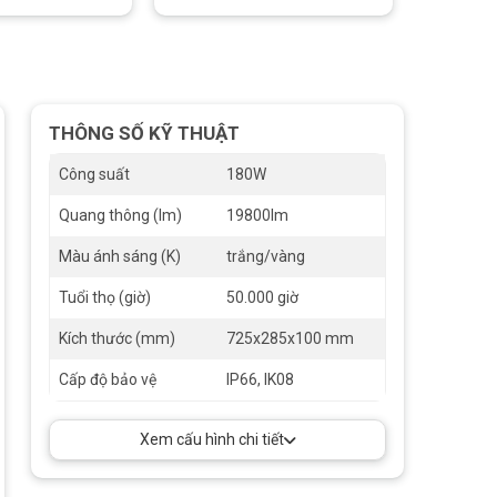
THÔNG SỐ KỸ THUẬT
Công suất
180W
Quang thông (lm)
19800lm
Màu ánh sáng (K)
trắng/vàng
Tuổi thọ (giờ)
50.000 giờ
Kích thước (mm)
725x285x100 mm
Cấp độ bảo vệ
IP66, IK08
Xem cấu hình chi tiết