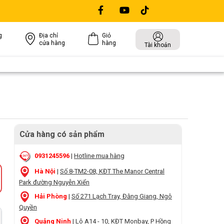
g
Địa chỉ
Giỏ
cửa hàng
hàng
Tài khoản
Cửa hàng có sản phẩm
0931245596
|
Hotline mua hàng
Hà Nội
|
Số 8-TM2-08, KĐT The Manor Central
Park đường Nguyễn Xiển
Hải Phòng
|
Số 271 Lạch Tray, Đằng Giang, Ngô
Quyền
Quảng Ninh
|
Lô A14 - 10, KĐT Monbay, P Hồng