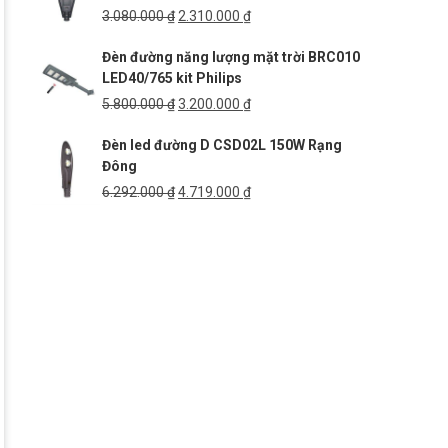
Giá
Giá
3.080.000
₫
2.310.000
₫
gốc
hiện
Đèn đường năng lượng mặt trời BRC010
là:
tại
LED40/765 kit Philips
3.080.000 ₫.
là:
2.310.000 ₫.
Giá
Giá
5.800.000
₫
3.200.000
₫
gốc
hiện
Đèn led đường D CSD02L 150W Rạng
là:
tại
Đông
5.800.000 ₫.
là:
3.200.000 ₫.
Giá
Giá
6.292.000
₫
4.719.000
₫
gốc
hiện
là:
tại
6.292.000 ₫.
là:
4.719.000 ₫.