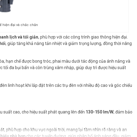
kế hiện đại và chắc chắn
hanh lịch và tối giản
, phù hợp với các công trình giao thông hiện đại.
hối
, giúp tăng khả năng tản nhiệt và giảm trọng lượng, đồng thời nâng
óa, hạn chế được bong tróc, phai màu dưới tác động của ánh nắng và
ợc tối đa bụi bẩn và côn trùng xâm nhập, giúp duy trì được hiệu suất
èn linh hoạt khi lắp đặt trên các trụ đèn với nhiều độ cao và góc chiếu
ệu suất cao, cho hiệu suất phát quang lên đến
130-150 lm/W
, đảm bảo
t, phù hợp cho khu vực ngoài trời, mang lại tầm nhìn rõ ràng và an
hiếu phù hợp
cho các tuyến đường, giúp phân bổ ánh sáng đều, giảm