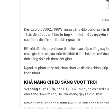
Thiết 
Đèn LED D CSD02L 180W mang dáng dấp công nghiệp
t
Thân đèn được chế tạo từ
hợp kim nhôm đúc nguyên k
cao được độ bền khi lắp đặt ngoài trời.
Bề mặt đèn được phủ sơn tĩnh điện cao cấp chống oxy h
mưa gió. Đèn có cấu trúc liền khối, ít khe hở, hạn chế đư
ánh sáng ổn định theo thời gian.
Ngoài ra, phần khớp nối chắc chắn và dễ điều chỉnh giúp đ
khác nhau.
KHẢ NĂNG CHIẾU SÁNG VƯỢT TRỘI
Với
công suất 180W
, đèn D CSD02L sử dụng chip led hi
ánh sáng được mạnh, đều và không gây ra chói mắt.
Nhiệt độ màu khoảng
5700K
tạo được ánh sáng trắng má
toàn vào ban đêm. Thiết kế quang học hiện đại với
góc c