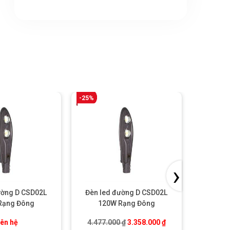
-25%
-25%
›
ường D CSD02L
Đèn led đường D CSD02L
Đèn đ
Rạng Đông
120W Rạng Đông
15
00 ₫.
Giá gốc là: 4.477.000 ₫.
Giá hiện tại là: 3.35
iên hệ
4.477.000
₫
3.358.000
₫
7.480