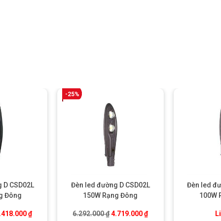
-25%
g D CSD02L
Đèn led đường D CSD02L
Đèn led đ
g Đông
150W Rạng Đông
100W 
.
iá gốc là: 7.223.000 ₫.
Giá hiện tại là: 5.418.000 ₫.
Giá gốc là: 6.292.000 ₫.
Giá hiện tại là: 4.719.0
.418.000
₫
6.292.000
₫
4.719.000
₫
L