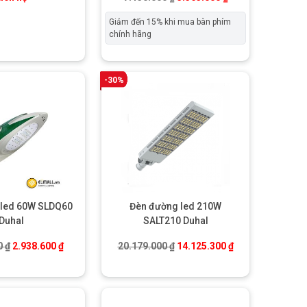
Giảm đến 15% khi mua bàn phím
chính hãng
-30%
 led 60W SLDQ60
Đèn đường led 210W
Duhal
SALT210 Duhal
00 ₫.
Giá gốc là: 4.198.000 ₫.
Giá hiện tại là: 2.938.600 ₫.
Giá gốc là: 20.179.000 ₫.
Giá hiện tại là: 
0
₫
2.938.600
₫
20.179.000
₫
14.125.300
₫