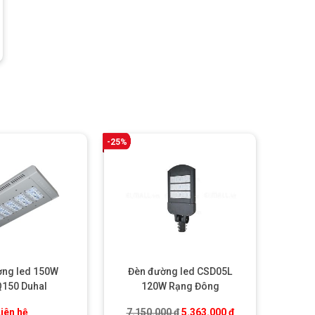
-25%
ờng led 150W
Đèn đường led CSD05L
150 Duhal
120W Rạng Đông
00 ₫.
Giá gốc là: 7.150.000 ₫.
Giá hiện tại là: 5.
iên hệ
7.150.000
₫
5.363.000
₫