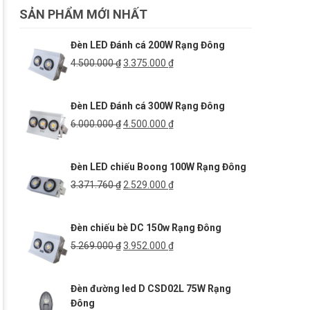
SẢN PHẨM MỚI NHẤT
Đèn LED Đánh cá 200W Rạng Đông
Giá
Giá
4.500.000
₫
3.375.000
₫
gốc
hiện
là:
tại
Đèn LED Đánh cá 300W Rạng Đông
4.500.000 ₫.
là:
3.375.000 ₫.
Giá
Giá
6.000.000
₫
4.500.000
₫
gốc
hiện
là:
tại
Đèn LED chiếu Boong 100W Rạng Đông
6.000.000 ₫.
là:
4.500.000 ₫.
Giá
Giá
3.371.760
₫
2.529.000
₫
gốc
hiện
là:
tại
Đèn chiếu bè DC 150w Rạng Đông
3.371.760 ₫.
là:
2.529.000 ₫.
Giá
Giá
5.269.000
₫
3.952.000
₫
gốc
hiện
là:
tại
Đèn đường led D CSD02L 75W Rạng
5.269.000 ₫.
là:
Đông
3.952.000 ₫.