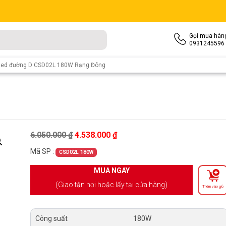
Gọi mua hàn
0931245596
led đường D CSD02L 180W Rạng Đông
Giá gốc là: 6.050.000 ₫.
Giá hiện tại là: 4.538.000 ₫.
6.050.000
₫
4.538.000
₫
Mã SP :
CSD02L 180W
MUA NGAY
(Giao tận nơi hoặc lấy tại cửa hàng)
Thêm vào giỏ
Công suất
180W