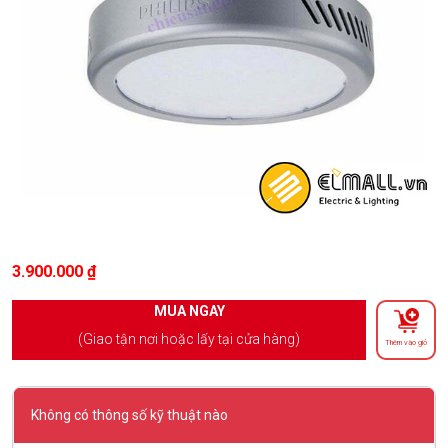
3.900.000
₫
MUA NGAY
(Giao tận nơi hoặc lấy tại cửa hàng)
Thêm vào giỏ
Không có thông số kỹ thuật nào