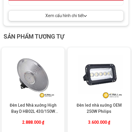
tốt hơn.
Góc chiếu rộng 120 độ
, ánh sáng phân bố đồng đều,
Xem cấu hình chi tiết
không tạo vùng tối, tránh chói mắt.
SẢN PHẨM TƯƠNG TỰ
Đèn Led Nhà xưởng High
Đèn led nhà xưởng OEM
Bay D HB02L 430/150W
250W Philips
Rạng Đông
2.888.000
₫
3.600.000
₫
Đèn led nhà xưởng 90W BY218P LED90 PSU Philips