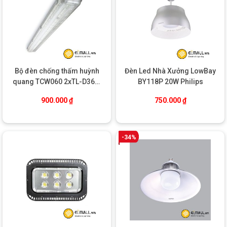
Thông số kỹ thuật
Chi tiết
Mã sản phẩm
BY218P LED90 PSU Philips
Công suất
90W
Quang thông
9.000 lumen ± 5%
Nhiệt độ màu (CCT)
4000K – 6500K
Bộ đèn chống thấm huỳnh
Đèn Led Nhà Xưởng LowBay
Hiệu suất chiếu sáng
≥100 lm/W
quang TCW060 2xTL-D36W
BY118P 20W Philips
Chỉ số hoàn màu (CRI)
≥80
Philips
Điện áp hoạt động
220V – 240V / 50Hz
900.000
₫
750.000
₫
Tuổi thọ
30.000 – 50.000 giờ
Chuẩn bảo vệ
IP65 (chống bụi, nước)
Chống va đập
IK08
-34%
Góc chiếu
120 độ
Vật liệu
Nhôm đúc, kính cường lực
Trọng lượng
~2.2kg
Bảo hành
2 – 3 năm (tùy chính sách phân phối)
HƯỚNG DẪN LẮP ĐẶT VÀ SỬ DỤNG
Quy trình lắp đặt đèn BY218P LED90 PSU rất đơn giản
, bạn
có thể thực hiện theo các bước sau: