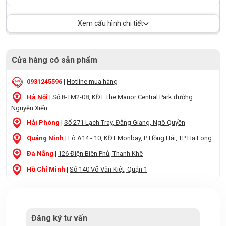
Xem cấu hình chi tiết
Cửa hàng có sản phẩm
0931245596
|
Hotline mua hàng
Hà Nội
|
Số 8-TM2-08, KĐT The Manor Central Park đường
Nguyễn Xiển
Hải Phòng
|
Số 271 Lạch Tray, Đằng Giang, Ngô Quyền
Quảng Ninh
|
Lô A14 - 10, KĐT Monbay, P Hồng Hải, TP Hạ Long
Đà Nẵng
|
126 Điện Biên Phủ, Thanh Khê
Hồ Chí Minh
|
Số 140 Võ Văn Kiệt, Quận 1
Đăng ký tư vấn