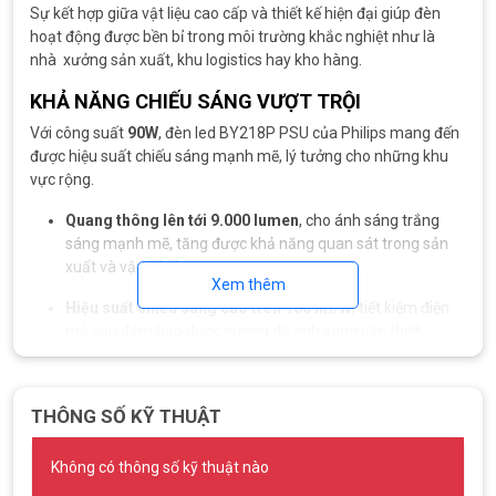
Sự kết hợp giữa vật liệu cao cấp và thiết kế hiện đại giúp đèn
hoạt động được bền bỉ trong môi trường khắc nghiệt như là
nhà xưởng sản xuất, khu logistics hay kho hàng.
KHẢ NĂNG CHIẾU SÁNG VƯỢT TRỘI
Với công suất
90W
, đèn led BY218P PSU của Philips mang đến
được hiệu suất chiếu sáng mạnh mẽ, lý tưởng cho những khu
vực rộng.
Quang thông lên tới 9.000 lumen
, cho ánh sáng trắng
sáng mạnh mẽ, tăng được khả năng quan sát trong sản
xuất và vận hành.
Xem thêm
Hiệu suất chiếu sáng cao trên 100 lm/W
, tiết kiệm điện
mà vẫn đảm bảo được cường độ ánh sáng cần thiết.
Nhiệt độ màu từ 4000K đến 6500K
, ánh sáng trắng trung
tính hoặc trắng lạnh, giúp giảm được mỏi mắt khi làm việc
THÔNG SỐ KỸ THUẬT
lâu dài.
Chỉ số hoàn màu (CRI > 80)
thể hiện rõ màu sắc của vật
Không có thông số kỹ thuật nào
thể dưới ánh sáng, hỗ trợ kiểm tra, kiểm soát chất lượng