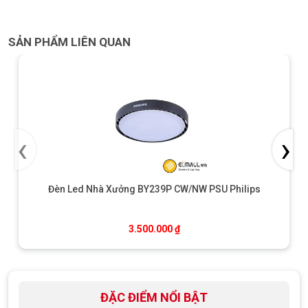
SẢN PHẨM LIÊN QUAN
‹
›
Đèn Led Nhà Xưởng BY239P CW/NW PSU Philips
3.500.000
₫
ĐẶC ĐIỂM NỔI BẬT