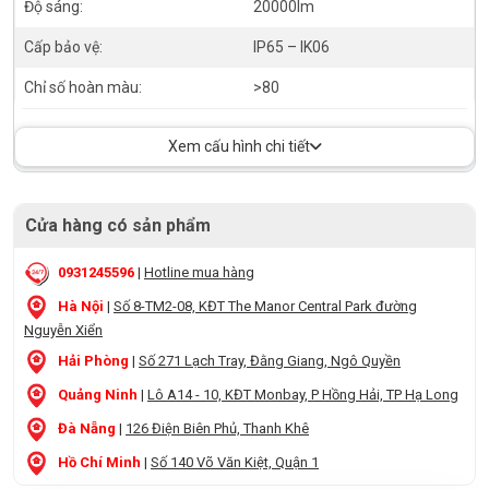
Độ sáng:
20000lm
Cấp bảo vệ:
IP65 – IK06
Chỉ số hoàn màu:
>80
Xem cấu hình chi tiết
Cửa hàng có sản phẩm
0931245596
|
Hotline mua hàng
Hà Nội
|
Số 8-TM2-08, KĐT The Manor Central Park đường
Nguyễn Xiển
Hải Phòng
|
Số 271 Lạch Tray, Đằng Giang, Ngô Quyền
Quảng Ninh
|
Lô A14 - 10, KĐT Monbay, P Hồng Hải, TP Hạ Long
Đà Nẵng
|
126 Điện Biên Phủ, Thanh Khê
Hồ Chí Minh
|
Số 140 Võ Văn Kiệt, Quận 1