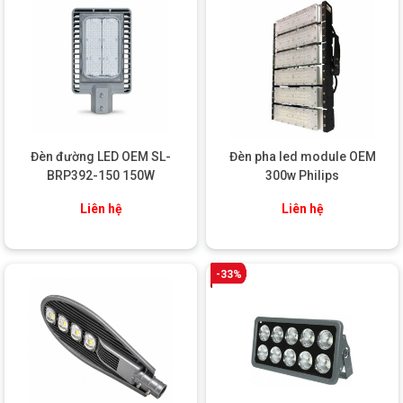
Đạt tiêu chuẩn chống thấm
IP65
, đèn LED pha BVP133 có thể
hoạt động ổn định trong mọi điều kiện thời tiết khắc nghiệt. Đèn
không lo bị hư hại dưới tác động của mưa, gió hay bụi bẩn, rất
phù hợp với các khu vực ngoài trời như sân vận động, công
viên, khu công nghiệp hoặc các công trình xây dựng.
5.
Tính năng sản phẩm vượt trội
Đa dạng công suất
: Đèn LED pha BVP133 P30 – P200 có
Đèn đường LED OEM SL-
Đèn pha led module OEM
nhiều mức công suất khác nhau từ P30 (30W) đến P200
BRP392-150 150W
300w Philips
(200W), giúp người dùng dễ dàng lựa chọn sản phẩm phù
hợp với nhu cầu chiếu sáng của từng không gian.
Liên hệ
Liên hệ
Ánh sáng đồng đều
: Sản phẩm đảm bảo ánh sáng đồng
đều trên diện tích rộng, giúp tạo ra không gian chiếu sáng
hiệu quả và thẩm mỹ cao.
-33%
Khả năng điều chỉnh góc chiếu
: Đèn LED pha BVP133 có
thể dễ dàng điều chỉnh góc chiếu sáng, giúp người dùng tối
ưu hóa hiệu quả chiếu sáng trong các không gian khác
nhau.
ỨNG DỤNG SẢN PHẨM
Đèn LED pha BVP133 P30 – P200 có thể được sử dụng trong