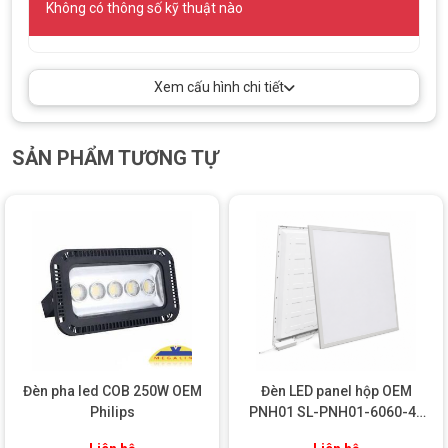
Không có thông số kỹ thuật nào
nhiều điều kiện điện áp tại các quốc gia khác nhau.
Tiêu chuẩn chống thấm
: Đạt tiêu chuẩn IP65, đảm bảo
đèn có khả năng chống thấm nước và bụi bẩn tuyệt vời, có
thể hoạt động tốt trong mọi điều kiện thời tiết khắc nghiệt
Xem cấu hình chi tiết
như mưa gió, nắng nóng hay môi trường nhiều bụi bẩn.
Tuổi thọ
: Tuổi thọ của đèn lên tới 50.000 giờ, giúp bạn tiết
kiệm chi phí bảo trì và thay thế. Sản phẩm không chỉ bền bỉ
SẢN PHẨM TƯƠNG TỰ
trong suốt quá trình sử dụng mà còn duy trì chất lượng
ánh sáng ổn định qua nhiều năm.
Kích thước
: Các kích thước của đèn tùy thuộc vào mức
công suất, từ P30 có kích thước nhỏ gọn (280mm x
240mm x 90mm) đến P200 có kích thước lớn hơn
(300mm x 270mm x 100mm).
Trọng lượng
: Trọng lượng của đèn dao động từ 2.5kg đến
6.5kg, phù hợp với việc lắp đặt trên các trụ đèn cao hoặc
trên bề mặt phẳng.
Đèn pha led COB 250W OEM
Đèn LED panel hộp OEM
Philips
PNH01 SL-PNH01-6060-42
42W