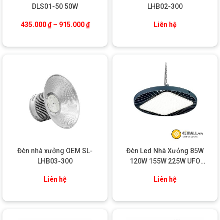
DLS01-50 50W
LHB02-300
3.
Tuổi thọ và độ bền cao
Khoảng giá: từ 435.000 ₫ đến 915.000 ₫
435.000
₫
–
915.000
₫
Liên hệ
Với tuổi thọ lên đến 50.000 giờ, đèn LED pha BVP133 P30 –
P200 giúp giảm thiểu chi phí thay thế và bảo trì. So với các loại
đèn truyền thống, sản phẩm này có tuổi thọ gấp nhiều lần, giúp
tiết kiệm chi phí dài hạn cho các khu công nghiệp, các công
trình chiếu sáng ngoài trời.
Đèn nhà xưởng OEM SL-
Đèn Led Nhà Xưởng 85W
LHB03-300
120W 155W 225W UFO
Highbay G3 Philips
Liên hệ
Liên hệ
4.
Chống thấm và chống bụi tuyệt vời