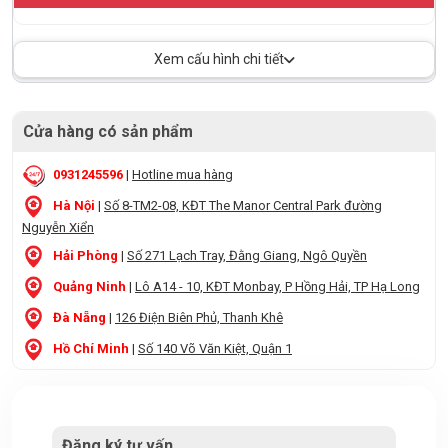
Xem cấu hình chi tiết
Cửa hàng có sản phẩm
0931245596
|
Hotline mua hàng
Hà Nội
|
Số 8-TM2-08, KĐT The Manor Central Park đường
Nguyễn Xiển
Hải Phòng
|
Số 271 Lạch Tray, Đằng Giang, Ngô Quyền
Quảng Ninh
|
Lô A14 - 10, KĐT Monbay, P Hồng Hải, TP Hạ Long
Đà Nẵng
|
126 Điện Biên Phủ, Thanh Khê
Hồ Chí Minh
|
Số 140 Võ Văn Kiệt, Quận 1
Đăng ký tư vấn