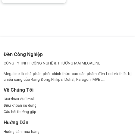
3.
Chiếu sáng trang trí
Các công trình kiến trúc
: Được sử dụng trong chiếu sáng
trang trí các công trình ngoại thất, đèn LED pha tạo điểm
nhấn ấn tượng, nâng cao giá trị thẩm mỹ cho công trình.
Lễ hội, sự kiện
: Đèn LED pha có thể được sử dụng để
chiếu sáng các sự kiện ngoài trời, lễ hội, giúp tạo nên
không gian ấm cúng và lộng lẫy.
Đèn Công Nghiệp
CÔNG TY TNHH CÔNG NGHỆ & THƯƠNG MẠI MEGALINE
Megaline là nhà phân phối chính thức các sản phẩm đèn Led và thiết bị
chiếu sáng của Rạng Đông.Philips, Duhal, Paragon, MPE ....
Về Chúng Tôi
Giới thiệu về Elmall
Điều khoản sử dụng
Câu hỏi thường gặp
Hướng Dẫn
Hướng dẫn mua hàng