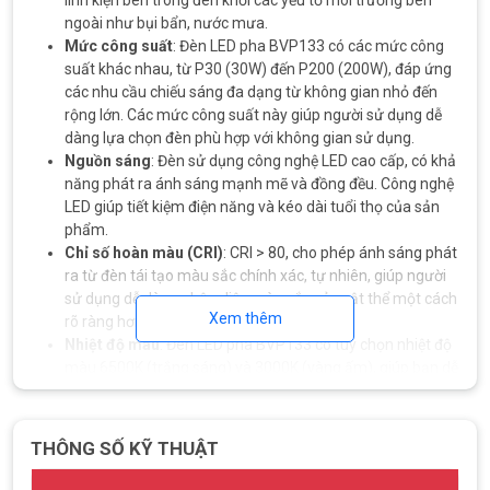
linh kiện bên trong đèn khỏi các yếu tố môi trường bên
ngoài như bụi bẩn, nước mưa.
Mức công suất
: Đèn LED pha BVP133 có các mức công
suất khác nhau, từ P30 (30W) đến P200 (200W), đáp ứng
các nhu cầu chiếu sáng đa dạng từ không gian nhỏ đến
rộng lớn. Các mức công suất này giúp người sử dụng dễ
dàng lựa chọn đèn phù hợp với không gian sử dụng.
Nguồn sáng
: Đèn sử dụng công nghệ LED cao cấp, có khả
năng phát ra ánh sáng mạnh mẽ và đồng đều. Công nghệ
LED giúp tiết kiệm điện năng và kéo dài tuổi thọ của sản
phẩm.
Chỉ số hoàn màu (CRI)
: CRI > 80, cho phép ánh sáng phát
ra từ đèn tái tạo màu sắc chính xác, tự nhiên, giúp người
sử dụng dễ dàng nhận diện màu sắc của vật thể một cách
Xem thêm
rõ ràng hơn.
Nhiệt độ màu
: Đèn LED pha BVP133 có tùy chọn nhiệt độ
màu 6500K (trắng sáng) và 3000K (vàng ấm), giúp bạn dễ
dàng lựa chọn loại ánh sáng phù hợp với từng mục đích
chiếu sáng cụ thể, từ chiếu sáng trang trí đến chiếu sáng
công nghiệp.
THÔNG SỐ KỸ THUẬT
Điện áp hoạt động
:
Đèn LED pha BVP133
hoạt động hiệu
quả với dải điện áp rộng từ 100V – 240V AC, phù hợp với