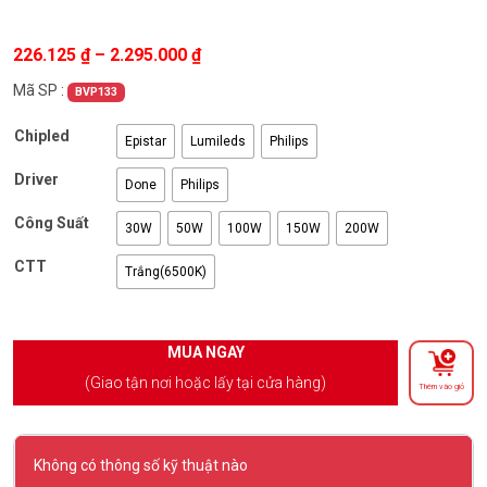
Khoảng giá: từ 226.125 ₫ đến 2.295
226.125
₫
–
2.295.000
₫
Mã SP :
BVP133
Chipled
Epistar
Lumileds
Philips
Driver
Done
Philips
Công Suất
30W
50W
100W
150W
200W
CTT
Trắng(6500K)
MUA NGAY
(Giao tận nơi hoặc lấy tại cửa hàng)
Thêm vào giỏ
Không có thông số kỹ thuật nào