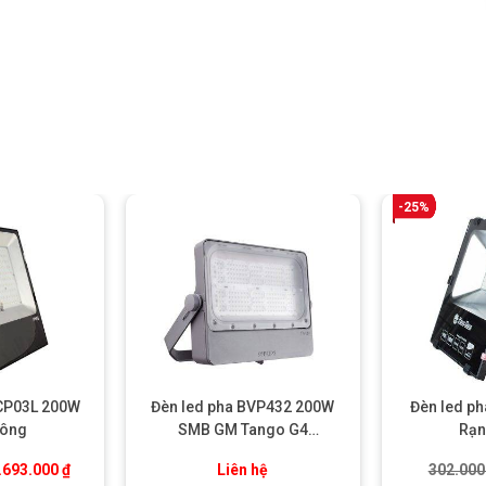
-25%
 CP03L 200W
Đèn led pha BVP432 200W
Đèn led p
Đông
SMB GM Tango G4
Rạn
Floodlight Philips
.
iá gốc là: 4.924.000 ₫.
Giá hiện tại là: 3.693.000 ₫.
.693.000
₫
Liên hệ
302.00