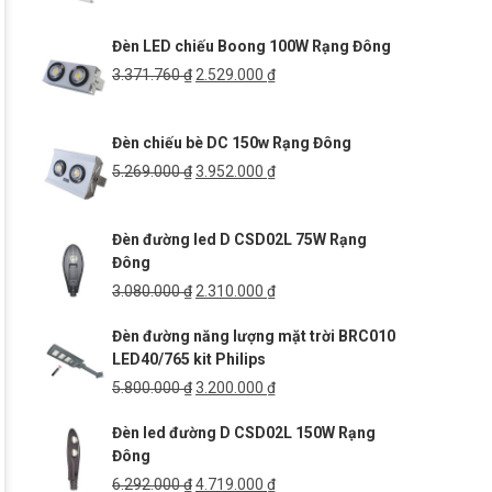
gốc
hiện
là:
tại
Đèn LED chiếu Boong 100W Rạng Đông
6.000.000 ₫.
là:
4.500.000 ₫.
Giá
Giá
3.371.760
₫
2.529.000
₫
gốc
hiện
là:
tại
Đèn chiếu bè DC 150w Rạng Đông
3.371.760 ₫.
là:
2.529.000 ₫.
Giá
Giá
5.269.000
₫
3.952.000
₫
gốc
hiện
là:
tại
Đèn đường led D CSD02L 75W Rạng
5.269.000 ₫.
là:
Đông
3.952.000 ₫.
Giá
Giá
3.080.000
₫
2.310.000
₫
gốc
hiện
Đèn đường năng lượng mặt trời BRC010
là:
tại
LED40/765 kit Philips
3.080.000 ₫.
là:
2.310.000 ₫.
Giá
Giá
5.800.000
₫
3.200.000
₫
gốc
hiện
Đèn led đường D CSD02L 150W Rạng
là:
tại
Đông
5.800.000 ₫.
là:
3.200.000 ₫.
Giá
Giá
6.292.000
₫
4.719.000
₫