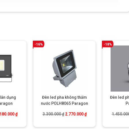
-16%
-18%
dân dụng
Đèn led pha không thấm
Đèn led p
aragon
nước POLH8065 Paragon
P
á gốc là: 1.350.000 ₫.
Giá hiện tại là: 1.180.000 ₫.
Giá gốc là: 3.300.000 ₫.
Giá hiện tại là: 2.770.0
.180.000
₫
3.300.000
₫
2.770.000
₫
1.450.00