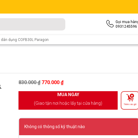
Gọi mua hàn
0931245596
a dân dụng COFB30L Paragon
Giá gốc là: 830.000 ₫.
Giá hiện tại là: 770.000 ₫.
830.000
₫
770.000
₫
MUA NGAY
(Giao tận nơi hoặc lấy tại cửa hàng)
Thêm vào giỏ
Không có thông số kỹ thuật nào