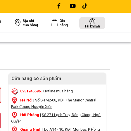
g
Địa chỉ
Giỏ
cửa hàng
hàng
Tài khoản
Cửa hàng có sản phẩm
0931245596
|
Hotline mua hàng
Hà Nội
|
Số 8-TM2-08, KĐT The Manor Central
Park đường Nguyễn Xiển
Hải Phòng
|
Số 271 Lạch Tray, Đằng Giang, Ngô
Quyền
Quảng Ninh
|
Lô A14 - 10, KĐT Monbay, P Hồng