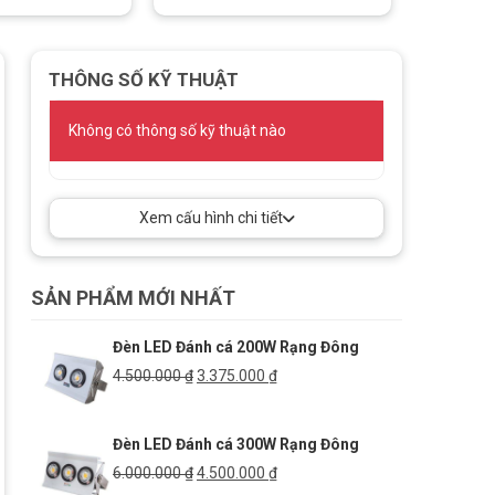
THÔNG SỐ KỸ THUẬT
Không có thông số kỹ thuật nào
Xem cấu hình chi tiết
SẢN PHẨM MỚI NHẤT
Đèn LED Đánh cá 200W Rạng Đông
Giá
Giá
4.500.000
₫
3.375.000
₫
gốc
hiện
là:
tại
Đèn LED Đánh cá 300W Rạng Đông
4.500.000 ₫.
là:
3.375.000 ₫.
Giá
Giá
6.000.000
₫
4.500.000
₫