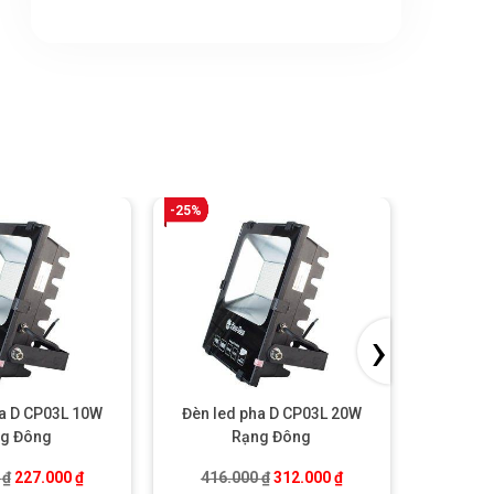
-25%
-25%
›
ha D CP03L 10W
Đèn led pha D CP03L 20W
Đèn le
g Đông
Rạng Đông
Giá gốc là: 302.000 ₫.
Giá hiện tại là: 227.000 ₫.
Giá gốc là: 416.000 ₫.
Giá hiện tại là: 312.00
0
₫
227.000
₫
416.000
₫
312.000
₫
482