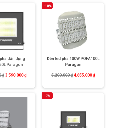
-10%
 pha dân dụng
Đèn led pha 100W POFA100L
50L Paragon
Paragon
00 ₫.
Giá gốc là: 4.000.000 ₫.
Giá hiện tại là: 3.590.000 ₫.
Giá gốc là: 5.200.000 ₫.
Giá hiện tại là: 4.
0
₫
3.590.000
₫
5.200.000
₫
4.655.000
₫
-7%