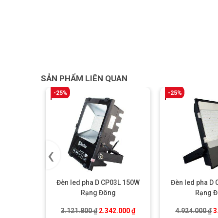
SẢN PHẨM LIÊN QUAN
-25%
-25%
‹
Đèn led pha D CP03L 150W
Đèn led pha D
Rạng Đông
Rạng 
Giá gốc là: 3.121.800 ₫.
Giá hiện tại là: 2.342.000 ₫
G
3.121.800
₫
2.342.000
₫
4.924.000
₫
3