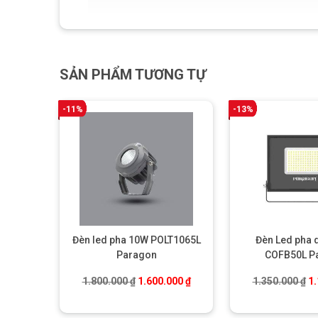
SẢN PHẨM TƯƠNG TỰ
-11%
-13%
Đèn led pha 10W POLT1065L
Đèn Led pha 
Paragon
COFB50L P
Giá gốc là: 1.800.000 ₫.
Giá hiện tại là: 1.600.000 ₫.
Gi
1.800.000
₫
1.600.000
₫
1.350.000
₫
1