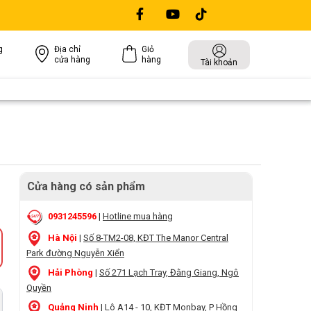
g
Địa chỉ
Giỏ
cửa hàng
hàng
Tài khoản
Cửa hàng có sản phẩm
0931245596
|
Hotline mua hàng
Hà Nội
|
Số 8-TM2-08, KĐT The Manor Central
Park đường Nguyễn Xiển
Hải Phòng
|
Số 271 Lạch Tray, Đằng Giang, Ngô
Quyền
Quảng Ninh
|
Lô A14 - 10, KĐT Monbay, P Hồng