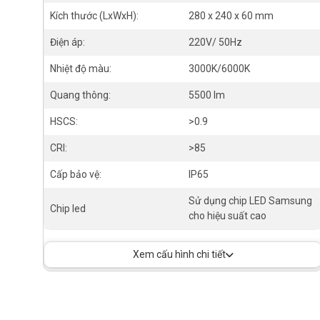
Kích thước (LxWxH):
280 x 240 x 60 mm
Điện áp:
220V/ 50Hz
Nhiệt độ màu:
3000K/6000K
Quang thông:
5500 lm
HSCS:
>0.9
CRI:
>85
Cấp bảo vệ:
IP65
Sử dụng chip LED Samsung
Chip led
cho hiệu suất cao
Xem cấu hình chi tiết