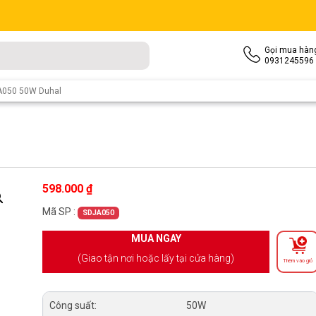
Gọi mua hàn
0931245596
A050 50W Duhal
598.000
₫
Mã SP :
SDJA050
MUA NGAY
(Giao tận nơi hoặc lấy tại cửa hàng)
Thêm vào giỏ
Công suất:
50W