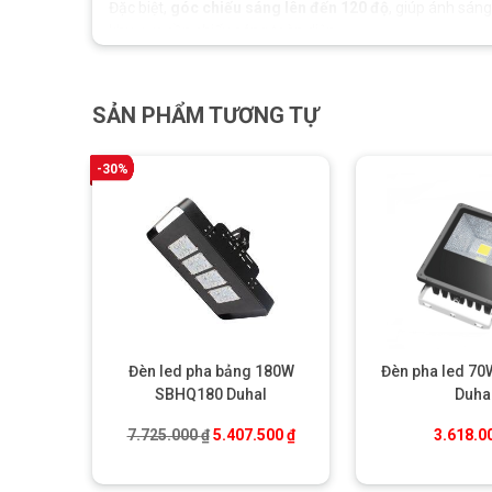
Đặc biệt,
góc chiếu sáng lên đến 120 độ
, giúp ánh sáng
khu vực cần chiếu sáng toàn diện.
SẢN PHẨM TƯƠNG TỰ
-30%
Đèn led pha bảng 180W
Đèn pha led 7
SBHQ180 Duhal
Duha
Giá gốc là: 7.725.000 ₫.
Giá hiện tại là: 5.407.500 ₫.
7.725.000
₫
5.407.500
₫
3.618.0