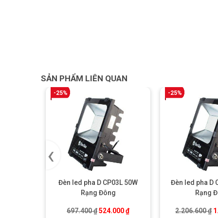
SẢN PHẨM LIÊN QUAN
-25%
-25%
‹
Đèn led pha D CP03L 50W
Đèn led pha D
Rạng Đông
Rạng 
Giá gốc là: 697.400 ₫.
Giá hiện tại là: 524.000 ₫.
G
697.400
₫
524.000
₫
2.206.600
₫
1