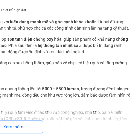
Thiết kế hiện đại
ng với
kiểu dáng mạnh mẽ và góc cạnh khỏe khoắn
. Duhal đã ứng
 tinh tế, phù hợp cho cả các công trình dân sinh lẫn hạ tầng kỹ thuật.
 lớp
sơn tĩnh điện chống oxy hóa
, giúp sản phẩm có khả năng
chống
 học
. Phía sau đèn là
hệ thống tản nhiệt sâu
, được bố trí dạng rãnh
ạt động được ổn định và kéo dài tuổi thọ led.
oăng cao su chống thấm, giúp bảo vệ chip led hiệu quả và tăng cường
ho quang thông lên tới
5000 – 5500 lumen
, tương đương đèn halogen
 mạnh mẽ, đồng đều cho khu vực rộng lớn, đảm bảo được tầm nhìn rõ
hiệu quả làm việc ở các khu vực công nghiệp, nhà kho, bãi xe, biển
u (CRI) >80
, thể hiện màu sắc vật thể gần với ánh sáng tự nhiên, tăng
Xem thêm