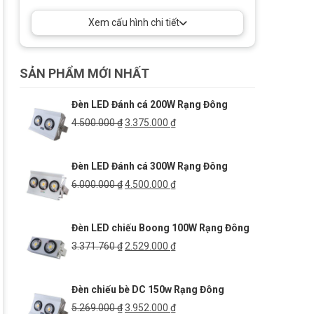
Xem cấu hình chi tiết
SẢN PHẨM MỚI NHẤT
Đèn LED Đánh cá 200W Rạng Đông
Giá
Giá
4.500.000
₫
3.375.000
₫
gốc
hiện
là:
tại
Đèn LED Đánh cá 300W Rạng Đông
4.500.000 ₫.
là:
3.375.000 ₫.
Giá
Giá
6.000.000
₫
4.500.000
₫
gốc
hiện
là:
tại
Đèn LED chiếu Boong 100W Rạng Đông
6.000.000 ₫.
là:
4.500.000 ₫.
Giá
Giá
3.371.760
₫
2.529.000
₫
gốc
hiện
là:
tại
Đèn chiếu bè DC 150w Rạng Đông
3.371.760 ₫.
là:
2.529.000 ₫.
Giá
Giá
5.269.000
₫
3.952.000
₫