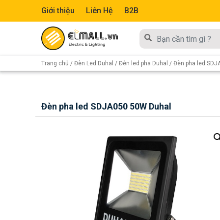
Giới thiệu
Liên Hệ
B2B
Trang chủ
/
Đèn Led Duhal
/
Đèn led pha Duhal
/ Đèn pha led SDJ
Đèn pha led SDJA050 50W Duhal