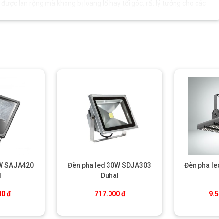
 được lan rộng mà không bị loang lổ hay tối góc, rất lý tưởng cho các
0W SAJA420
Đèn pha led 30W SDJA303
Đèn pha l
l
Duhal
00
₫
717.000
₫
9.