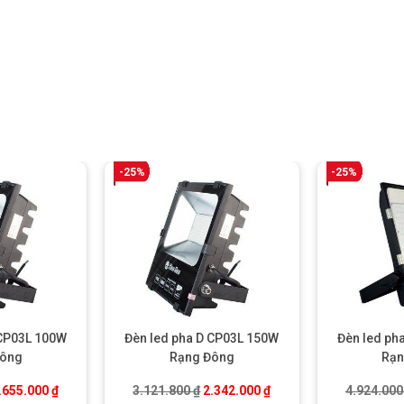
-25%
-25%
 CP03L 100W
Đèn led pha D CP03L 150W
Đèn led ph
Đông
Rạng Đông
Rạn
iá gốc là: 2.206.600 ₫.
Giá hiện tại là: 1.655.000 ₫.
Giá gốc là: 3.121.800 ₫.
Giá hiện tại là: 2.342.0
.655.000
₫
3.121.800
₫
2.342.000
₫
4.924.00