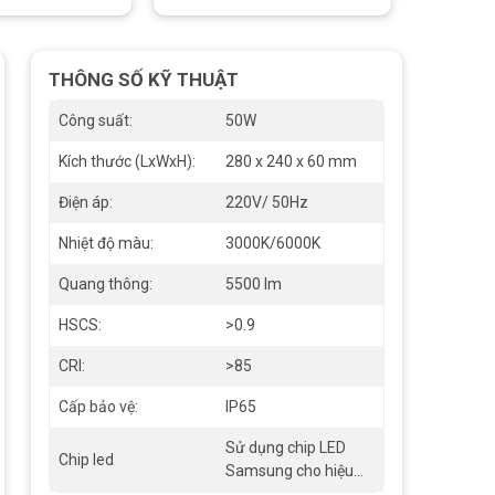
THÔNG SỐ KỸ THUẬT
Công suất:
50W
Kích thước (LxWxH):
280 x 240 x 60 mm
Điện áp:
220V/ 50Hz
Nhiệt độ màu:
3000K/6000K
Quang thông:
5500 lm
HSCS:
>0.9
CRI:
>85
Cấp bảo vệ:
IP65
Sử dụng chip LED
Chip led
Samsung cho hiệu
suất cao