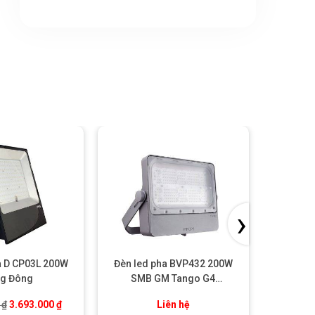
-25%
›
a D CP03L 200W
Đèn led pha BVP432 200W
Đèn le
g Đông
SMB GM Tango G4
Floodlight Philips
00 ₫.
Giá gốc là: 4.924.000 ₫.
Giá hiện tại là: 3.693.000 ₫.
0
₫
3.693.000
₫
Liên hệ
302