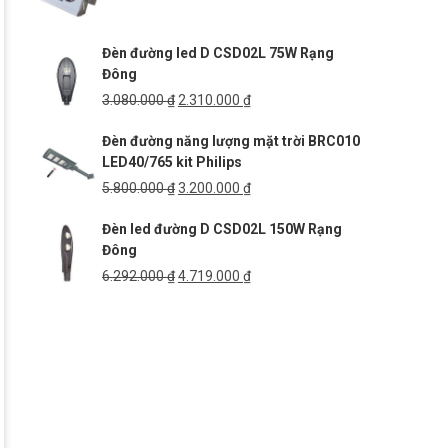
gốc
hiện
là:
tại
Đèn đường led D CSD02L 75W Rạng
5.269.000 ₫.
là:
Đông
3.952.000 ₫.
Giá
Giá
3.080.000
₫
2.310.000
₫
gốc
hiện
Đèn đường năng lượng mặt trời BRC010
là:
tại
LED40/765 kit Philips
3.080.000 ₫.
là:
2.310.000 ₫.
Giá
Giá
5.800.000
₫
3.200.000
₫
gốc
hiện
Đèn led đường D CSD02L 150W Rạng
là:
tại
Đông
5.800.000 ₫.
là:
3.200.000 ₫.
Giá
Giá
6.292.000
₫
4.719.000
₫
gốc
hiện
là:
tại
6.292.000 ₫.
là:
4.719.000 ₫.