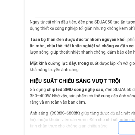
Ngay từ cái nhìn đầu tiên, đèn pha SDJA050 tạo ấn tượ
dụng thiết kế công nghiệp tối giản nhưng không kém phần
Toàn bộ thân đèn được đúc từ nhôm nguyên khối
, phủ
ăn mòn, chịu thời tiết khắc nghiệt và chống va đập cơ
lượn sóng, giúp thoát nhiệt nhanh chóng, đảm bảo đèn ho
Mặt kính cường lực dày, trong suốt
được lắp kín với gi
khả năng truyền ánh sáng.
HIỆU SUẤT CHIẾU SÁNG VƯỢT TRỘI
Sử dụng
chip led SMD công nghệ cao
, đèn SDJA050 c
350–400W. Nhờ vậy, sản phẩm có thể cung cấp ánh sáng
ràng và an toàn vào ban đêm.
Ánh sáng (3000K–6000K)
giúp tăng được độ sắc nét và 
hiệu hoặc khuôn viên sân vườn. Đèn cho
chỉ số hoàn mà
tính chân thực cho không gian chiếu sáng.