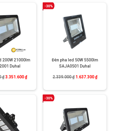
-30%
ed 200W 21000lm
Đèn pha led 50W 5500lm
2001 Duhal
SAJA0501 Duhal
Giá gốc là: 4.788.000 ₫.
Giá hiện tại là: 3.351.600 ₫.
Giá gốc là: 2.339.000 ₫.
Giá hiện tại là: 1.
0
₫
3.351.600
₫
2.339.000
₫
1.637.300
₫
-30%