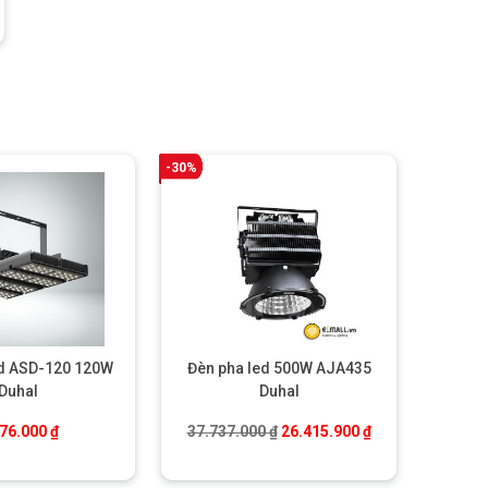
-30%
ed ASD-120 120W
Đèn pha led 500W AJA435
Duhal
Duhal
Giá gốc là: 37.737.000 ₫.
Giá hiện tại là: 
576.000
₫
37.737.000
₫
26.415.900
₫