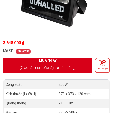
3.648.000
₫
Mã SP :
SDJA200
MUA NGAY
(Giao tận nơi hoặc lấy tại cửa hàng)
Thêm vào giỏ
Công suất
200W
Kích thước (LxWxH)
373 x 373 x 120 mm
Quang thông
21000 lm
Điện áp
220V/ 50Hz