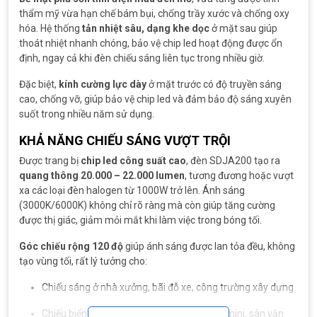
thẩm mỹ vừa hạn chế bám bụi, chống trầy xước và chống oxy
hóa. Hệ thống
tản nhiệt sâu, dạng khe dọc
ở mặt sau giúp
thoát nhiệt nhanh chóng, bảo vệ chip led hoạt động được ổn
định, ngay cả khi đèn chiếu sáng liên tục trong nhiều giờ.
Đặc biệt,
kính cường lực dày
ở mặt trước có độ truyền sáng
cao, chống vỡ, giúp bảo vệ chip led và đảm bảo độ sáng xuyên
suốt trong nhiều năm sử dụng.
KHẢ NĂNG CHIẾU SÁNG VƯỢT TRỘI
Được trang bị
chip led công suất cao
, đèn SDJA200 tạo ra
quang thông 20.000 – 22.000 lumen
, tương đương hoặc vượt
xa các loại đèn halogen từ 1000W trở lên. Ánh sáng
(3000K/6000K) không chỉ rõ ràng mà còn giúp tăng cường
được thị giác, giảm mỏi mắt khi làm việc trong bóng tối.
Góc chiếu rộng 120 độ
giúp ánh sáng được lan tỏa đều, không
tạo vùng tối, rất lý tưởng cho:
Chiếu sáng ở nhà xưởng, bãi đỗ xe, công trường xây dựng
Chiếu biển ở biển quảng cáo, sân thể thao mini, sân vận