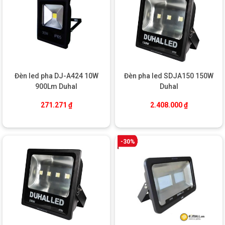
HƯỚNG DẪN LẮP ĐẶT VÀ SỬ DỤNG ĐÚNG KỸ
THUẬT
đèn pha led SDJA200 200W Duhal
Lắp đặt:
Đèn led pha DJ-A424 10W
Đèn pha led SDJA150 150W
Bắt đèn lên trụ, tường, hoặc khung kết cấu vững chắc, cao
900Lm Duhal
Duhal
5–10m tùy không gian.
271.271
₫
2.408.000
₫
Dùng vít, bulong để cố định chân đế chắc chắn.
Kết nối điện nguồn 220V qua CB bảo vệ để đảm bảo được
an toàn điện.
-30%
Điều chỉnh góc chiếu mong muốn rồi siết chặt các ốc cố
định.
Sử dụng:
Nên bật đèn ổn định, tránh bật/tắt liên tục nhiều lần.