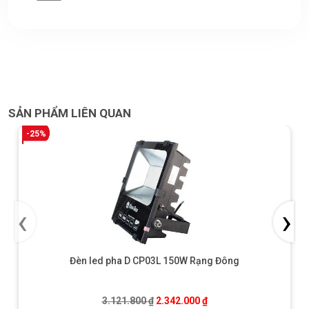
SẢN PHẨM LIÊN QUAN
-25%
‹
›
Đèn led pha D CP03L 150W Rạng Đông
Giá gốc là: 3.121.800 ₫.
Giá hiện tại là: 2.342.0
3.121.800
₫
2.342.000
₫