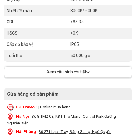
Nhiệt độ màu
3000K/ 6000K
CRI
>85 Ra
HSCS
>0.9
Cấp độ bảo vệ
IP65
Tuổi thọ
50.000 giờ
Xem cấu hình chi tiết
Cửa hàng có sản phẩm
0931245596
|
Hotline mua hàng
Hà Nội
|
Số 8-TM2-08, KĐT The Manor Central Park đường
Nguyễn Xiển
Hải Phòng
|
Số 271 Lạch Tray, Đằng Giang, Ngô Quyền