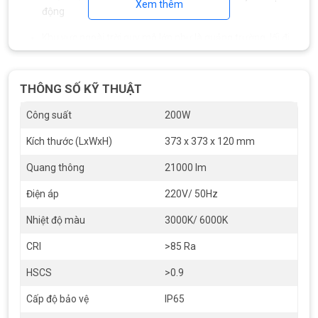
Xem thêm
động
Khu vực ngoài trời quy mô lớn như là quảng trường, lối đi,
bãi container
Dù lắp ở độ cao từ 6–10m, đèn vẫn giữ
ánh sáng được ổn
THÔNG SỐ KỸ THUẬT
định, không chói, không bị nhấp nháy
, đảm bảo an toàn cho
người và phương tiện di chuyển.
Công suất
200W
Kích thước (LxWxH)
373 x 373 x 120 mm
Quang thông
21000 lm
Điện áp
220V/ 50Hz
Nhiệt độ màu
3000K/ 6000K
CRI
>85 Ra
HSCS
>0.9
Cấp độ bảo vệ
IP65