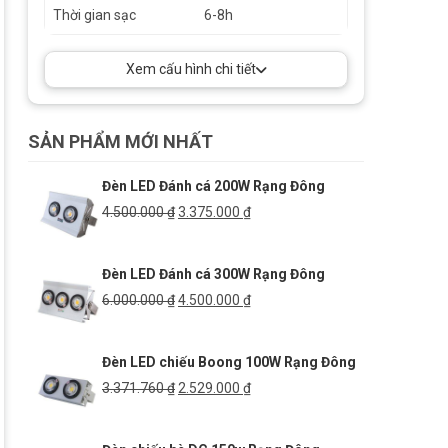
Thời gian sạc
6-8h
Xem cấu hình chi tiết
SẢN PHẨM MỚI NHẤT
Đèn LED Đánh cá 200W Rạng Đông
Giá
Giá
4.500.000
₫
3.375.000
₫
gốc
hiện
là:
tại
Đèn LED Đánh cá 300W Rạng Đông
4.500.000 ₫.
là:
3.375.000 ₫.
Giá
Giá
6.000.000
₫
4.500.000
₫
gốc
hiện
là:
tại
Đèn LED chiếu Boong 100W Rạng Đông
6.000.000 ₫.
là:
4.500.000 ₫.
Giá
Giá
3.371.760
₫
2.529.000
₫
gốc
hiện
là:
tại