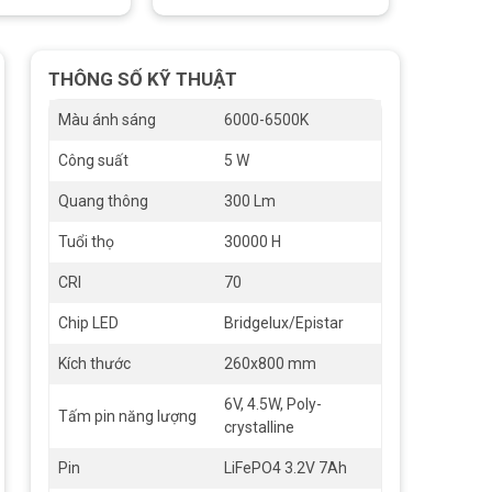
THÔNG SỐ KỸ THUẬT
Màu ánh sáng
6000-6500K
Công suất
5 W
Quang thông
300 Lm
Tuổi thọ
30000 H
CRI
70
Chip LED
Bridgelux/Epistar
Kích thước
260x800 mm
6V, 4.5W, Poly-
Tấm pin năng lượng
crystalline
Pin
LiFePO4 3.2V 7Ah