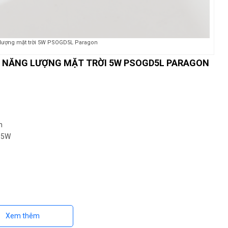
 lượng mặt trời 5W PSOGD5L Paragon
N NĂNG LƯỢNG MẶT TRỜI 5W PSOGD5L PARAGON
h
/ 5W
Xem thêm