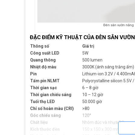
Đèn sân vườn năng
ĐẶC ĐIỂM KỸ THUẬT CỦA ĐÈN SÂN VƯỜ
Thông số
Giá trị
Công suất LED
5W
Quang thông
500 lumen
Nhiệt độ màu
3000K (ánh sáng trắng ấm)
Pin
Lithium-ion 3.2V / 4.400mA
Tấm pin NLMT
Polycrystalline silicon 5.5V 
Thời gian sạc
6 – 8 giờ
Thời gian chiếu sáng
10 – 12 giờ
Tuổi thọ LED
50.000 giờ
Chỉ số hoàn màu (CRI)
>80
Góc chiếu sáng
120°
Chất liệu
Nhôm đúc và nhựa PC
Kích thước đèn
150 x 150 x 300 mm