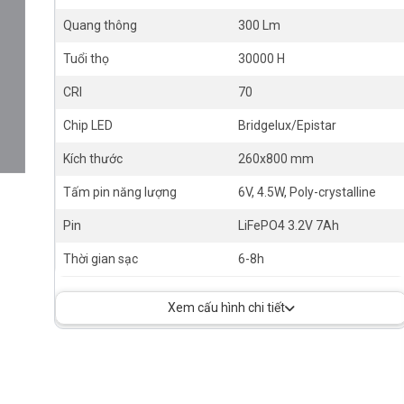
Quang thông
300 Lm
Tuổi thọ
30000 H
CRI
70
Chip LED
Bridgelux/Epistar
Kích thước
260x800 mm
Tấm pin năng lượng
6V, 4.5W, Poly-crystalline
Pin
LiFePO4 3.2V 7Ah
Thời gian sạc
6-8h
Xem cấu hình chi tiết