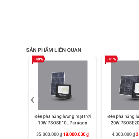
SẢN PHẨM LIÊN QUAN
-49%
-41%
‹
Đèn pha năng lượng mặt trời
Đèn pha năng lư
10W PSOSE10L Paragon
20W PSOSE20
Giá gốc là: 35.000.000 ₫.
Giá hiện tại là: 18.000.00
G
35.000.000
₫
18.000.000
₫
4.000.000
₫
2