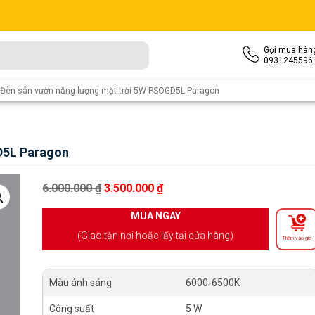
Gọi mua hàn
0931245596
 Đèn sân vườn năng lượng mặt trời 5W PSOGD5L Paragon
D5L Paragon
Giá gốc là: 6.000.000 ₫.
Giá hiện tại là: 3.500.000 ₫.
6.000.000
₫
3.500.000
₫
MUA NGAY
(Giao tận nơi hoặc lấy tại cửa hàng)
Thêm vào giỏ
Màu ánh sáng
6000-6500K
Công suất
5 W