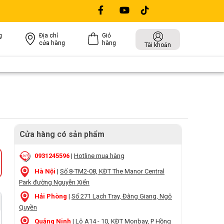
g
Địa chỉ
Giỏ
cửa hàng
hàng
Tài khoản
Cửa hàng có sản phẩm
0931245596
|
Hotline mua hàng
Hà Nội
|
Số 8-TM2-08, KĐT The Manor Central
Park đường Nguyễn Xiển
Hải Phòng
|
Số 271 Lạch Tray, Đằng Giang, Ngô
Quyền
Quảng Ninh
|
Lô A14 - 10, KĐT Monbay, P Hồng