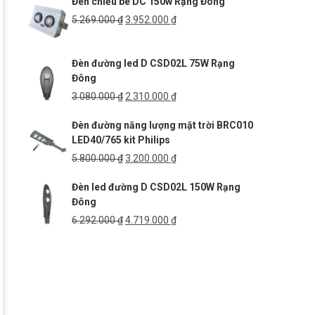
Đèn chiếu bè DC 150w Rạng Đông
3.371.760 ₫.
là:
2.529.000 ₫.
Giá
Giá
5.269.000
₫
3.952.000
₫
gốc
hiện
là:
tại
Đèn đường led D CSD02L 75W Rạng
5.269.000 ₫.
là:
Đông
3.952.000 ₫.
Giá
Giá
3.080.000
₫
2.310.000
₫
gốc
hiện
Đèn đường năng lượng mặt trời BRC010
là:
tại
LED40/765 kit Philips
3.080.000 ₫.
là:
2.310.000 ₫.
Giá
Giá
5.800.000
₫
3.200.000
₫
gốc
hiện
Đèn led đường D CSD02L 150W Rạng
là:
tại
Đông
5.800.000 ₫.
là:
3.200.000 ₫.
Giá
Giá
6.292.000
₫
4.719.000
₫
gốc
hiện
là:
tại
6.292.000 ₫.
là:
4.719.000 ₫.