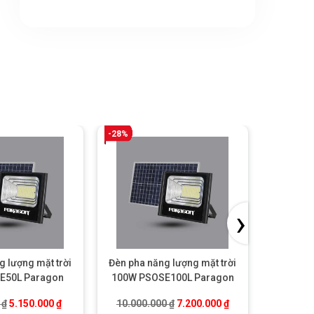
-28%
-33%
›
g lượng mặt trời
Đèn pha năng lượng mặt trời
Đèn đườ
E50L Paragon
100W PSOSE100L Paragon
trời
00 ₫.
Giá gốc là: 7.500.000 ₫.
Giá hiện tại là: 5.150.000 ₫.
Giá gốc là: 10.000.000 ₫.
Giá hiện tại là: 7.2
0
₫
5.150.000
₫
10.000.000
₫
7.200.000
₫
8.000