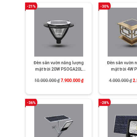
-21%
-30%
Đèn sân vườn năng lượng
Đèn sân vườn 
mặt trời 20W PSOGA20L
mặt trời 4W
Paragon
Parag
Giá gốc là: 10.000.000 ₫.
Giá hiện tại là: 7.900.000 ₫.
Gi
10.000.000
₫
7.900.000
₫
4.000.000
₫
2
-36%
-28%