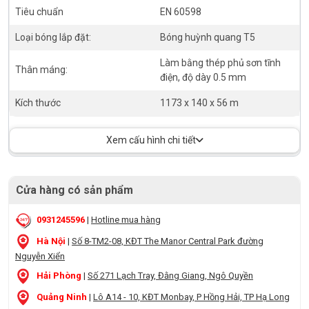
Tiêu chuẩn
EN 60598
Loại bóng lắp đặt:
Bóng huỳnh quang T5
Làm bằng thép phủ sơn tĩnh
Thân máng:
điện, độ dày 0.5 mm
Kích thước
1173 x 140 x 56 m
Xem cấu hình chi tiết
Cửa hàng có sản phẩm
0931245596
|
Hotline mua hàng
Hà Nội
|
Số 8-TM2-08, KĐT The Manor Central Park đường
Nguyễn Xiển
Hải Phòng
|
Số 271 Lạch Tray, Đằng Giang, Ngô Quyền
Quảng Ninh
|
Lô A14 - 10, KĐT Monbay, P Hồng Hải, TP Hạ Long