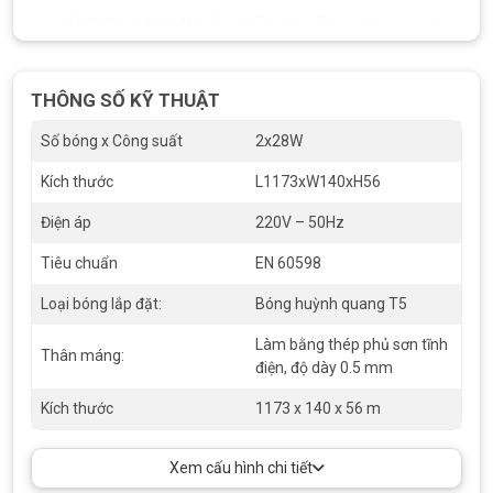
Kích thước tổng thể:
Dài 1173 mm x Rộng 140 mm x Cao
56 mm
Chất liệu thân máng:
Thép phủ sơn tĩnh điện dày 0.5 mm
THÔNG SỐ KỸ THUẬT
Chóa phản quang:
Nhôm nguyên chất, thiết kế vòm lục
Số bóng x Công suất
2x28W
giác
Kích thước
L1173xW140xH56
Tiêu chuẩn:
EN 60598
Điện áp
220V – 50Hz
Bảo hành:
24 tháng
Tiêu chuẩn
EN 60598
Loại bóng lắp đặt:
Bóng huỳnh quang T5
Làm bằng thép phủ sơn tĩnh
Thân máng:
điện, độ dày 0.5 mm
Kích thước
1173 x 140 x 56 m
Xem cấu hình chi tiết