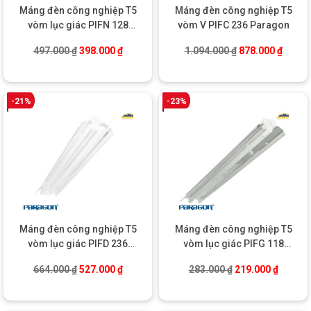
Máng đèn công nghiệp T5
Máng đèn công nghiệp T5
vòm lục giác PIFN 128
vòm V PIFC 236 Paragon
Paragon
Giá gốc là: 497.000 ₫.
Giá hiện tại là: 398.000 ₫.
Giá gốc là: 1.09
Giá hiệ
497.000
₫
398.000
₫
1.094.000
₫
878.000
₫
-21%
-23%
ỨNG DỤNG THỰC TIỄN CỦA MÁNG ĐÈN PIFP
228 PARAGON
Với những ưu điểm nổi bật kể trên, không ngạc nhiên khi
máng
Máng đèn công nghiệp T5
Máng đèn công nghiệp T5
đèn T5 vòm lục giác PIFP 228 Paragon
được ứng dụng rộng rãi
vòm lục giác PIFD 236
vòm lục giác PIFG 118
trong nhiều lĩnh vực:
Paragon
Paragon
Giá gốc là: 664.000 ₫.
Giá hiện tại là: 527.000 ₫.
Giá gốc là: 283.0
Giá hiện
664.000
₫
527.000
₫
283.000
₫
219.000
₫
Nhà xưởng sản xuất:
Cung cấp ánh sáng đồng đều, không
gây chói giúp tăng năng suất lao động và bảo vệ mắt công
nhân.