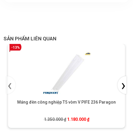
SẢN PHẨM LIÊN QUAN
-13%
‹
›
Máng đèn công nghiệp T5 vòm V PIFE 236 Paragon
Giá gốc là: 1.350.000 ₫.
Giá hiện tại là: 1.180.0
1.350.000
₫
1.180.000
₫