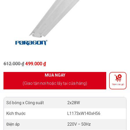
Giá gốc là: 612.000 ₫.
Giá hiện tại là: 499.000 ₫.
612.000
₫
499.000
₫
MUA NGAY
(Giao tận nơi hoặc lấy tại cửa hàng)
Thêm vào giỏ
Số bóng x Công suất
2x28W
Kích thước
L1173xW140xH56
Điện áp
220V – 50Hz