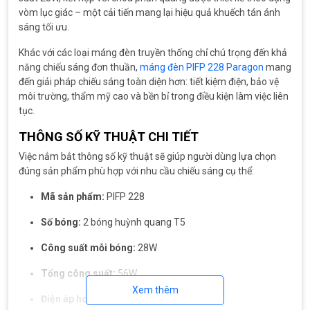
vòm lục giác – một cải tiến mang lại hiệu quả khuếch tán ánh
sáng tối ưu.
Khác với các loại máng đèn truyền thống chỉ chú trọng đến khả
năng chiếu sáng đơn thuần,
máng đèn PIFP 228 Paragon
mang
đến giải pháp chiếu sáng toàn diện hơn: tiết kiệm điện, bảo vệ
môi trường, thẩm mỹ cao và bền bỉ trong điều kiện làm việc liên
tục.
THÔNG SỐ KỸ THUẬT CHI TIẾT
Việc nắm bắt thông số kỹ thuật sẽ giúp người dùng lựa chọn
đúng sản phẩm phù hợp với nhu cầu chiếu sáng cụ thể:
Mã sản phẩm:
PIFP 228
Số bóng:
2 bóng huỳnh quang T5
Công suất mỗi bóng:
28W
Tổng công suất:
56W
Xem thêm
Điện áp hoạt động:
220V – 50Hz