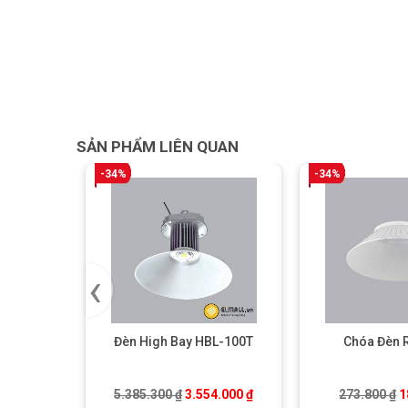
SẢN PHẨM LIÊN QUAN
-34%
-34%
‹
Đèn High Bay HBL-100T
Chóa Đèn 
Giá gốc là: 5.385.300 ₫.
Giá hiện tại là: 3.554.000 ₫
G
5.385.300
₫
3.554.000
₫
273.800
₫
1