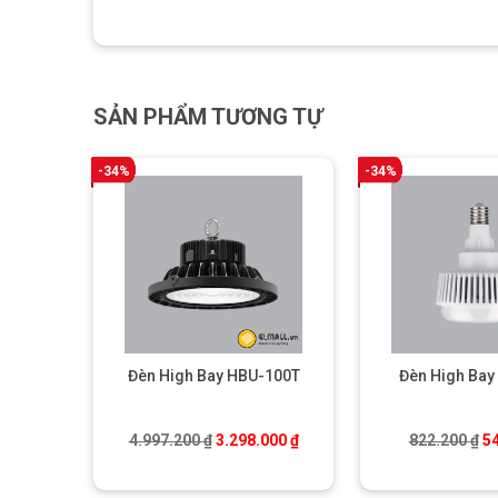
SẢN PHẨM TƯƠNG TỰ
-34%
-34%
Đèn High Bay HBU-100T
Đèn High Bay
Giá gốc là: 4.997.200 ₫.
Giá hiện tại là: 3.298.000 ₫.
Gi
4.997.200
₫
3.298.000
₫
822.200
₫
5