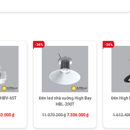
-34%
-34%
 HBV-65T
Đèn led nhà xưởng High Bay
Đèn High
HBL-200T
á gốc là: 822.200 ₫.
Giá hiện tại là: 543.000 ₫.
Giá gốc là: 11.070.200 ₫.
Giá hiện tại là: 7.306.0
43.000
₫
11.070.200
₫
7.306.000
₫
1.612.40