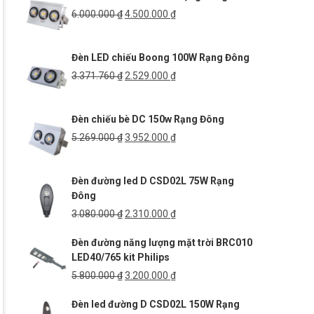
3.375.000 ₫.
Giá
Giá
6.000.000
₫
4.500.000
₫
gốc
hiện
là:
tại
Đèn LED chiếu Boong 100W Rạng Đông
6.000.000 ₫.
là:
4.500.000 ₫.
Giá
Giá
3.371.760
₫
2.529.000
₫
gốc
hiện
là:
tại
Đèn chiếu bè DC 150w Rạng Đông
3.371.760 ₫.
là:
2.529.000 ₫.
Giá
Giá
5.269.000
₫
3.952.000
₫
gốc
hiện
là:
tại
Đèn đường led D CSD02L 75W Rạng
5.269.000 ₫.
là:
Đông
3.952.000 ₫.
Giá
Giá
3.080.000
₫
2.310.000
₫
gốc
hiện
Đèn đường năng lượng mặt trời BRC010
là:
tại
LED40/765 kit Philips
3.080.000 ₫.
là:
2.310.000 ₫.
Giá
Giá
5.800.000
₫
3.200.000
₫
gốc
hiện
Đèn led đường D CSD02L 150W Rạng
là:
tại