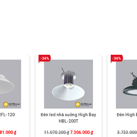
-34%
-34%
RFL-120
Đèn led nhà xưởng High Bay
Đèn High
HBL-200T
.
iá gốc là: 273.800 ₫.
Giá hiện tại là: 181.000 ₫.
Giá gốc là: 11.070.200 ₫.
Giá hiện tại là: 7.306.0
81.000
₫
11.070.200
₫
7.306.000
₫
3.733.00