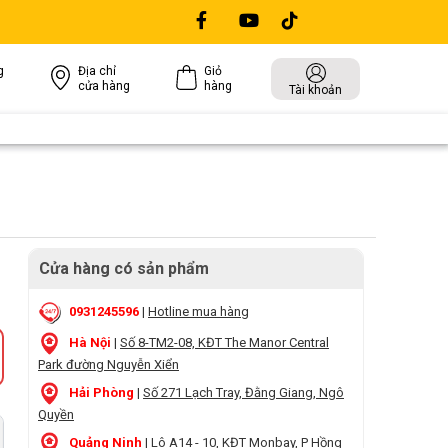
g
Địa chỉ
Giỏ
cửa hàng
hàng
Tài khoản
Cửa hàng có sản phẩm
0931245596
|
Hotline mua hàng
Hà Nội
|
Số 8-TM2-08, KĐT The Manor Central
Park đường Nguyễn Xiển
Hải Phòng
|
Số 271 Lạch Tray, Đằng Giang, Ngô
Quyền
Quảng Ninh
|
Lô A14 - 10, KĐT Monbay, P Hồng