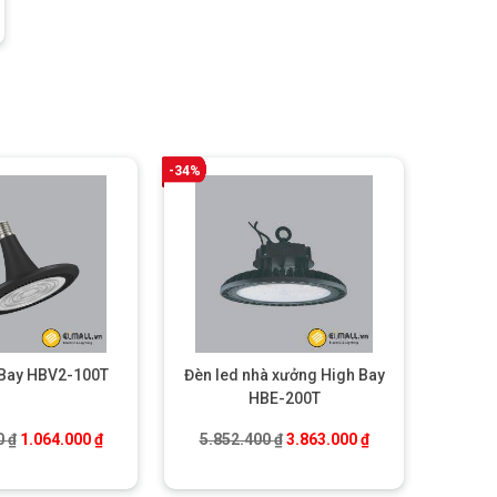
-34%
 Bay HBV2-100T
Đèn led nhà xưởng High Bay
HBE-200T
00 ₫.
Giá gốc là: 1.612.400 ₫.
Giá hiện tại là: 1.064.000 ₫.
Giá gốc là: 5.852.400 ₫.
Giá hiện tại là: 3.
0
₫
1.064.000
₫
5.852.400
₫
3.863.000
₫