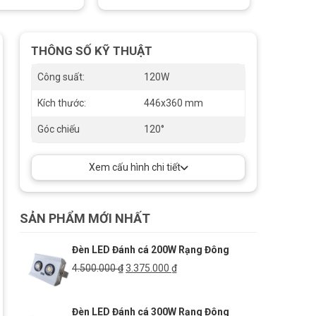
THÔNG SỐ KỸ THUẬT
Công suất:
120W
Kích thước:
446x360 mm
Góc chiếu
120°
Xem cấu hình chi tiết
SẢN PHẨM MỚI NHẤT
Đèn LED Đánh cá 200W Rạng Đông
Giá
Giá
4.500.000
₫
3.375.000
₫
gốc
hiện
là:
tại
Đèn LED Đánh cá 300W Rạng Đông
4.500.000 ₫.
là: