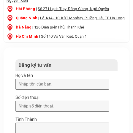
Nguyễn Xiển
Hải Phòng
|
Số 271 Lạch Tray, Đằng Giang, Ngô Quyền
Quảng Ninh
|
Lô A14 - 10, KĐT Monbay, P Hồng Hải, TP Hạ Long
Đà Nẵng
|
126 Điện Biên Phủ, Thanh Khê
Hồ Chí Minh
|
Số 140 Võ Văn Kiệt, Quận 1
Đăng ký tư vấn
Họ và tên
Số điện thoại
Tỉnh Thành