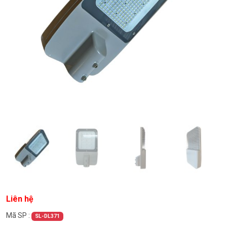
Liên hệ
Mã SP :
SL-DL371