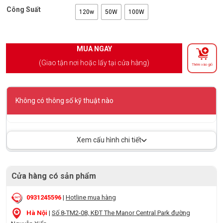
Công Suất
120w
50W
100W
MUA NGAY
(Giao tận nơi hoặc lấy tại cửa hàng)
Thêm vào giỏ
Không có thông số kỹ thuật nào
Xem cấu hình chi tiết
Cửa hàng có sản phẩm
0931245596
|
Hotline mua hàng
Hà Nội
|
Số 8-TM2-08, KĐT The Manor Central Park đường