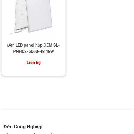
Cố định đèn chắc chắn vào cột hoặc giá đỡ bằng các
ốc vít đi kèm.
Kết nối nguồn điện
:
Đảm bảo đấu nối đúng cực, kiểm tra kỹ để tránh rò rỉ
điện.
Kiểm tra và hoàn thiện
:
Sau khi kết nối, bật nguồn và kiểm tra hoạt động của
Đèn LED panel hộp OEM SL-
đèn.
PNH02-6060-48 48W
Điều chỉnh góc chiếu sáng phù hợp nếu cần thiết.
Liên hệ
⇒ Xem thêm : Các loại
đèn công nghiệp
khác
Đèn Công Nghiệp