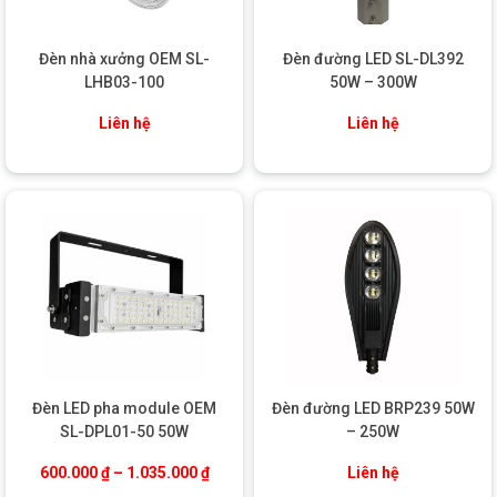
Thân thiện với môi trường
: Sản phẩm không chứa các
chất độc hại như chì, thủy ngân, đảm bảo an toàn cho
người sử dụng và môi trường xung quanh.
Đèn nhà xưởng OEM SL-
Đèn đường LED SL-DL392
LHB03-100
50W – 300W
5. Khả năng thích nghi tốt với điều kiện thời tiết khắc
nghiệt
Liên hệ
Liên hệ
Với thiết kế đạt tiêu chuẩn IP65, đèn đường LED SL-DL371 có
thể hoạt động tốt trong mọi điều kiện thời tiết, từ mưa lớn, bụi
bẩn cho đến nhiệt độ cao. Đèn có khả năng chống tia cực tím,
không bị ảnh hưởng bởi ánh nắng mặt trời kéo dài, giữ được độ
sáng và màu sắc ổn định trong suốt thời gian sử dụng.
Đèn LED pha module OEM
Đèn đường LED BRP239 50W
SL-DPL01-50 50W
– 250W
Khoảng giá: từ 600.000 ₫ đến 1.035.000
600.000
₫
–
1.035.000
₫
Liên hệ