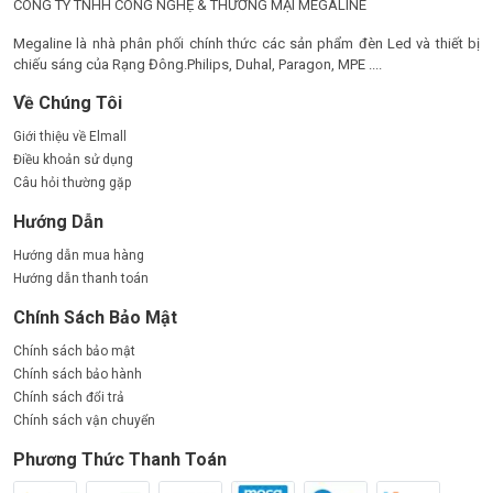
CÔNG TY TNHH CÔNG NGHỆ & THƯƠNG MẠI MEGALINE
TẠI SAO BẠN NÊN CHỌN MUA ĐÈN ĐƯỜNG LED
Megaline là nhà phân phối chính thức các sản phẩm đèn Led và thiết bị
SL-DL371 P65 – P300 CỦA CHÚNG TÔI?
chiếu sáng của Rạng Đông.Philips, Duhal, Paragon, MPE ....
Cam kết chất lượng vượt trội
:
Về Chúng Tôi
Sản phẩm của chúng tôi được sản xuất theo tiêu chuẩn quốc
Giới thiệu về Elmall
tế, sử dụng những linh kiện cao cấp nhất như chip LED Lumileds
Điều khoản sử dụng
3030, đảm bảo hiệu suất chiếu sáng tối ưu và độ bền lâu dài.
Câu hỏi thường gặp
Chúng tôi luôn kiểm tra nghiêm ngặt từng sản phẩm trước khi
đưa ra thị trường, nhằm mang lại sự yên tâm tuyệt đối cho
Hướng Dẫn
khách hàng.
Hướng dẫn mua hàng
Hướng dẫn thanh toán
Giá cả hợp lý, cạnh tranh nhất thị trường
:
Chính Sách Bảo Mật
Chúng tôi hiểu rằng chi phí là một yếu tố quan trọng khi khách
hàng lựa chọn sản phẩm. Vì vậy, chúng tôi cam kết cung cấp
Chính sách bảo mật
đèn đường LED SL-DL371 với mức giá tốt nhất, đi kèm nhiều
Chính sách bảo hành
chương trình khuyến mãi hấp dẫn giúp khách hàng tiết kiệm chi
Chính sách đổi trả
phí.
Chính sách vận chuyển
Dịch vụ chăm sóc khách hàng tận tâm
:
Phương Thức Thanh Toán