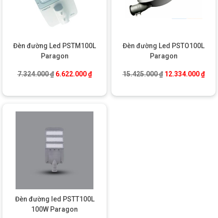
Đèn đường Led PSTM100L
Đèn đường Led PSTO100L
Paragon
Paragon
Giá gốc là: 7.324.000 ₫.
Giá hiện tại là: 6.622.000 ₫.
Giá gốc là: 15.42
Giá 
7.324.000
₫
6.622.000
₫
15.425.000
₫
12.334.000
₫
Đèn đường led PSTT100L
100W Paragon