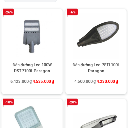
-26%
-6%
Đèn đường Led 100W
Đèn đường Led PSTL100L
PSTP100L Paragon
Paragon
Giá gốc là: 6.123.000 ₫.
Giá hiện tại là: 4.535.000 ₫.
Giá gốc là: 4.500
Giá hi
6.123.000
₫
4.535.000
₫
4.500.000
₫
4.230.000
₫
-10%
-20%