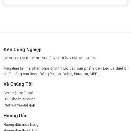
Cấu tạo và nguyên lý hoạt động đèn đường 100w Paragon
Cấu tạo:
Vỏ đèn được làm từ hợp kim nhôm cao cấp, giúp tản
nhiệt hiệu quả.
Chip led chất lượng cao, mang lại được hiệu suất
Đèn Công Nghiệp
chiếu sáng vượt trội.
Bộ nguồn (driver) ổn định, giúp đèn hoạt động được
CÔNG TY TNHH CÔNG NGHỆ & THƯƠNG MẠI MEGALINE
lâu dài.
Megaline là nhà phân phối chính thức các sản phẩm đèn Led và thiết bị
Kính cường lực bảo vệ chip led khỏi tác động từ môi
chiếu sáng của Rạng Đông.Philips, Duhal, Paragon, MPE ....
trường bên ngoài.
Tiêu chuẩn chống nước, chống bụi IP66 giúp đèn
Về Chúng Tôi
hoạt động được bền bỉ.
Nguyên lý hoạt động:
Giới thiệu về Elmall
Điều khoản sử dụng
Chip led phát sáng khi có dòng điện chạy qua nhờ
Câu hỏi thường gặp
vào hiệu ứng điện phát quang.
Driver chuyển đổi nguồn điện, đảm bảo cung cấp
Hướng Dẫn
điện áp phù hợp cho đèn.
Hướng dẫn mua hàng
Chóa phản quang giúp phân bổ ánh sáng đều, tăng
Hướng dẫn thanh toán