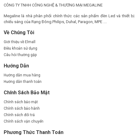
CÔNG TY TNHH CÔNG NGHỆ & THƯƠNG MẠI MEGALINE
Megaline là nhà phân phối chính thức các sản phẩm đèn Led và thiết bị
chiếu sáng của Rạng Đông.Philips, Duhal, Paragon, MPE ....
2. Ưu điểm của đèn Highbay 200W Philips
Về Chúng Tôi
Đèn LED Highbay 200W Philips
mang lại nhiều ưu điểm nổi bật,
Giới thiệu về Elmall
giúp tối ưu hóa chi phí và hiệu quả chiếu sáng cho người sử
Điều khoản sử dụng
dụng:
Câu hỏi thường gặp
Tiết kiệm năng lượng: Công nghệ LED giúp giảm thiểu điện
Hướng Dẫn
năng tiêu thụ mà vẫn đảm bảo ánh sáng mạnh mẽ, giúp
giảm chi phí điện cho các doanh nghiệp và công trình sử
Hướng dẫn mua hàng
dụng.
Hướng dẫn thanh toán
Chính Sách Bảo Mật
Tuổi thọ cao: Đèn Highbay 200W Philips có tuổi thọ lên
đến 50.000 giờ, giúp tiết kiệm chi phí bảo trì, thay thế bóng
Chính sách bảo mật
đèn trong suốt quá trình sử dụng.
Chính sách bảo hành
Chính sách đổi trả
Ánh sáng mạnh mẽ và đồng đều: Với hiệu suất cao, đèn
Chính sách vận chuyển
highbay 200W philips cung cấp ánh sáng mạnh mẽ và đều
đặn, không tạo bóng tối hay ánh sáng không đều, giúp
Phương Thức Thanh Toán
tăng cường hiệu quả làm việc.