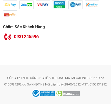
Khả năng chống bụi và nước: Đèn led highbay 200w
philips có chỉ số bảo vệ IP65, có thể sử dụng ở các khu vực
ngoài trời hoặc trong môi trường có độ ẩm cao, bụi bẩn
mà không lo bị hư hỏng.
Chăm Sóc Khách Hàng
Dễ dàng lắp đặt và bảo trì: Được thiết kế với cấu trúc đơn
0931245596
giản, đèn rất dễ lắp đặt và bảo trì, giúp tiết kiệm thời gian
và chi phí cho các công trình.
CÔNG TY TNHH CÔNG NGHỆ & THƯƠNG MẠI MEGALINE GPĐKKD số
0105931292 do Sở KHĐT Hà Nội cấp ngày 28/06/2012 MST: 0105931292
3. Ứng dụng thực tế của đèn Highbay 200W
Philips