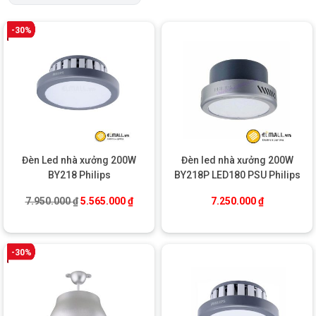
-30%
Đèn Led nhà xưởng 200W
Đèn led nhà xưởng 200W
BY218 Philips
BY218P LED180 PSU Philips
Giá gốc là: 7.950.000 ₫.
Giá hiện tại là: 5.565.000 ₫.
7.950.000
₫
5.565.000
₫
7.250.000
₫
-30%