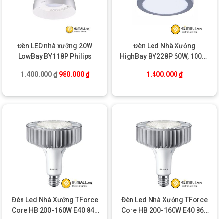
Đèn LED nhà xưởng 20W
Đèn Led Nhà Xưởng
LowBay BY118P Philips
HighBay BY228P 60W, 100W,
200W PSU Philips
Giá gốc là: 1.400.000 ₫.
Giá hiện tại là: 980.000 ₫.
1.400.000
₫
980.000
₫
1.400.000
₫
Đèn Led Nhà Xưởng TForce
Đèn Led Nhà Xưởng TForce
Core HB 200-160W E40 840
Core HB 200-160W E40 865