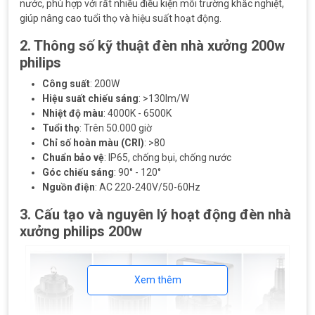
nước, phù hợp với rất nhiều điều kiện môi trường khắc nghiệt,
giúp nâng cao tuổi thọ và hiệu suất hoạt động.
2. Thông số kỹ thuật
đèn nhà xưởng 200w
philips
Công suất
: 200W
Hiệu suất chiếu sáng
: >130lm/W
Nhiệt độ màu
: 4000K - 6500K
Tuổi thọ
: Trên 50.000 giờ
Chỉ số hoàn màu (CRI)
: >80
Chuẩn bảo vệ
: IP65, chống bụi, chống nước
Góc chiếu sáng
: 90° - 120°
Nguồn điện
: AC 220-240V/50-60Hz
3. Cấu tạo và nguyên lý hoạt động
đèn nhà
xưởng philips 200w
Xem thêm