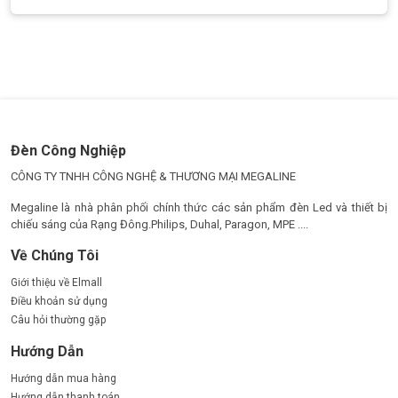
Đèn Công Nghiệp
CÔNG TY TNHH CÔNG NGHỆ & THƯƠNG MẠI MEGALINE
Megaline là nhà phân phối chính thức các sản phẩm đèn Led và thiết bị
chiếu sáng của Rạng Đông.Philips, Duhal, Paragon, MPE ....
Về Chúng Tôi
Giới thiệu về Elmall
Điều khoản sử dụng
Câu hỏi thường gặp
Cấu tạo và nguyên lý hoạt động đèn nhà xưởng philips 200w
Hướng Dẫn
Cấu tạo của đèn led nhà xưởng 200W Philips
Hướng dẫn mua hàng
Hướng dẫn thanh toán